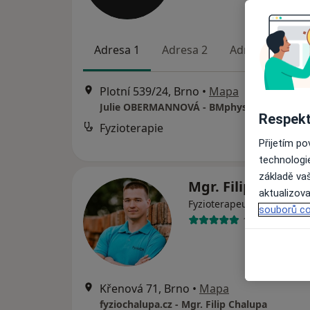
Adresa 1
Adresa 2
Adresa 3
Plotní 539/24, Brno
•
Mapa
Respekt
Fyzioterapie
od
Přijetím p
technologi
základě vaš
Mgr. Filip Chalup
aktualizova
·
Více
Fyzioterapeut
souborů co
123 názorů
Křenová 71, Brno
•
Mapa
fyziochalupa.cz - Mgr. Filip Chalupa