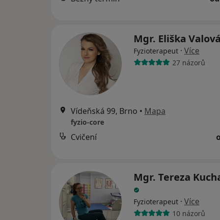
Mgr. Eliška Valov
·
Více
Fyzioterapeut
27 názorů
Vídeňská 99, Brno
•
Mapa
fyzio-core
Cvičení
Mgr. Tereza Kuch
·
Více
Fyzioterapeut
10 názorů