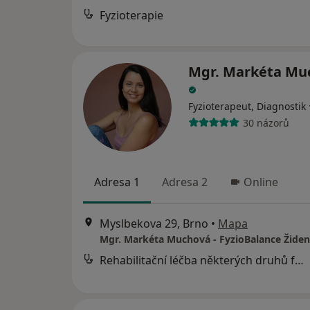
Fyzioterapie
Mgr. Markéta Mu
Fyzioterapeut, Diagnostik
30 názorů
Adresa 1
Adresa 2
Online
Myslbekova 29, Brno
•
Mapa
Mgr. Markéta Muchová - FyzioBalance Židen
Rehabilitační léčba některých druhů funkční sterility metodou L. Mojžíšové