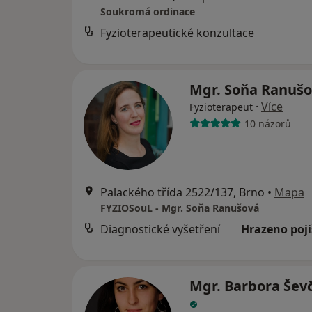
Soukromá ordinace
Fyzioterapeutické konzultace
Mgr. Soňa Ranuš
·
Více
Fyzioterapeut
10 názorů
Palackého třída 2522/137, Brno
•
Mapa
FYZIOSouL - Mgr. Soňa Ranušová
Diagnostické vyšetření
Hrazeno poj
Mgr. Barbora Šev