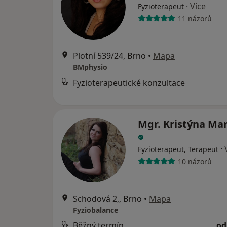
·
Více
Fyzioterapeut
11 názorů
Plotní 539/24, Brno
•
Mapa
BMphysio
Fyzioterapeutické konzultace
Mgr. Kristýna Ma
·
Fyzioterapeut, Terapeut
10 názorů
Schodová 2,, Brno
•
Mapa
Fyziobalance
Běžný termín
od