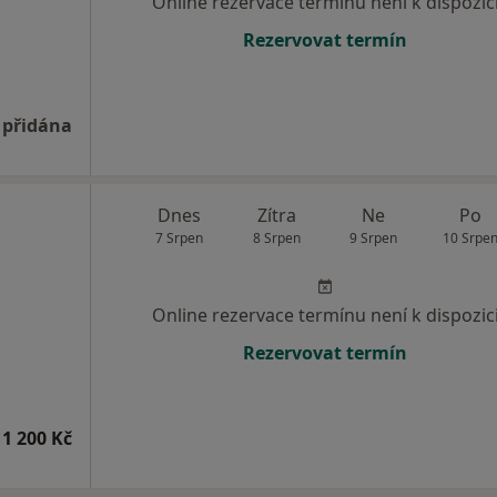
Online rezervace termínu není k dispozic
Rezervovat termín
 přidána
Dnes
Zítra
Ne
Po
7 Srpen
8 Srpen
9 Srpen
10 Srpe
Online rezervace termínu není k dispozic
Rezervovat termín
1 200 Kč