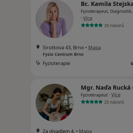
Bc. Kamila Stejsk
Fyzioterapeut, Diagnostik
·
Více
33 názorů
Sirotkova 43, Brno
•
Mapa
Fyzio Centrum Brno
Fyzioterapie
Mgr. Naďa Rucká
·
Více
Fyzioterapeut
25 názorů
Za divadlem 4,
•
Mapa