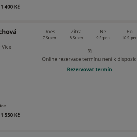
1 400 Kč
chová
Dnes
Zítra
Ne
Po
7 Srpen
8 Srpen
9 Srpen
10 Srpe
·
Více
Online rezervace termínu není k dispozic
Rezervovat termín
ice
1 550 Kč