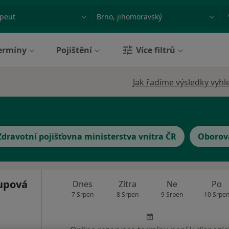
ace, nemoc nebo příjmení
Město nebo region
ermíny
Pojištění
Více filtrů
Jak řadíme výsledky vyhl
Zdravotní pojišťovna ministerstva vnitra ČR
Oborová
upová
Dnes
Zítra
Ne
Po
7 Srpen
8 Srpen
9 Srpen
10 Srpe