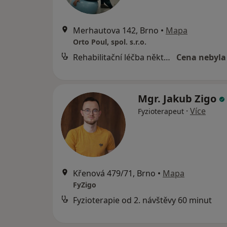
Merhautova 142, Brno
•
Mapa
Orto Poul, spol. s.r.o.
Rehabilitační léčba některých druhů funkční sterility metodou L. Mojžíšové
Cena nebyla
Mgr. Jakub Zigo
·
Více
Fyzioterapeut
Křenová 479/71, Brno
•
Mapa
FyZigo
Fyzioterapie od 2. návštěvy 60 minut