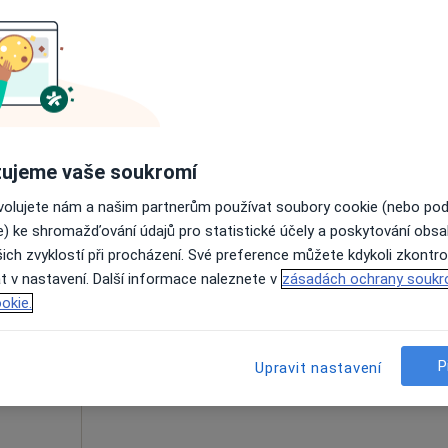
Online rezervace termínu není k dispozic
Rezervovat termín
Julie OBERMANNOVÁ - BMphysio- Centrum Fyzioterapie
ujeme vaše soukromí
 1 000 kč
ovolujete nám a našim partnerům používat soubory cookie (nebo po
e) ke shromažďování údajů pro statistické účely a poskytování obs
ich zvyklostí při procházení. Své preference můžete kdykoli zkontro
a
Dnes
Zítra
Ne
Po
t v nastavení. Další informace naleznete v
zásadách ochrany soukr
7 Srpen
8 Srpen
9 Srpen
10 Srpe
okie.
Online rezervace termínu není k dispozic
P
Upravit nastavení
Zobrazit telefonní číslo