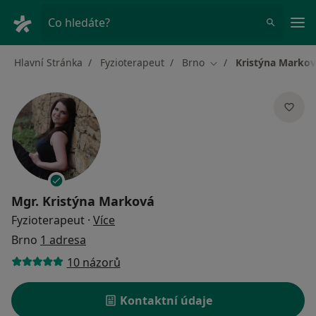
Hla
Co hledáte?
Hlavní Stránka
Fyzioterapeut
Brno
Kristýna Marko
Změna města
Mgr.
Kristýna Marková
o specializacích
Fyzioterapeut
·
Více
Brno
1 adresa
10 názorů
Kontaktní údaje