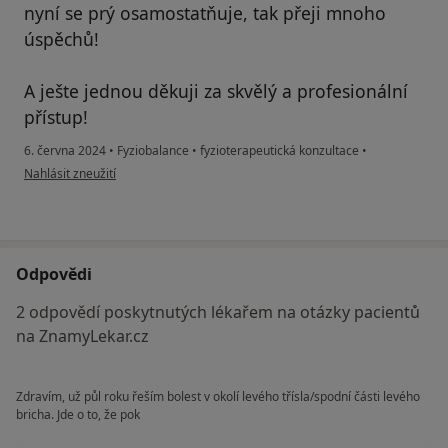
nyní se prý osamostatňuje, tak přeji mnoho
úspěchů!
A ješte jednou děkuji za skvělý a profesionální
přístup!
6. června 2024
•
Fyziobalance
•
fyzioterapeutická konzultace
•
podle názoru uživatele Lenka P.
Nahlásit zneužití
Odpovědi
2 odpovědí poskytnutých lékařem na otázky pacientů
na ZnamyLekar.cz
Zdravím, už půl roku řeším bolest v okolí levého třísla/spodní části levého
bricha. Jde o to, že pok