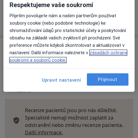
Co mám v takové situaci udělat?
Respektujeme vaše soukromí
Přijetím povolujete nám a našim partnerům používat
Více
soubory cookie (nebo podobné technologie) ke
o adrese
shromažďování údajů pro statistické účely a poskytování
obsahu na základě vašich zvyklostí při procházení. Své
preference můžete kdykoli zkontrolovat a aktualizovat v
Názory
nastavení. Další informace naleznete v
zásadách ochrany
soukromí a souborů cookie.
Přidejte svůj názor
Přijmout
Upravit nastavení
10 názorů
Recenze pacientů jsou pro nás důležité.
Specialisté nemají možnost zaplatit za
odstranění nebo změnu recenze pacienta.
Další informace o názorech
Další informace.