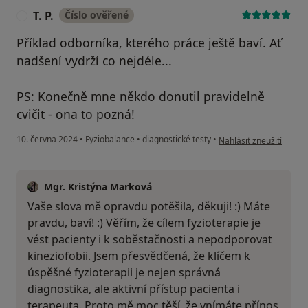
T. P.
Číslo ověřené
T
Příklad odborníka, kterého práce ještě baví. Ať
nadšení vydrží co nejdéle...
PS: Konečně mne někdo donutil pravidelně
cvičit - ona to pozná!
podle názoru uživatele T
10. června 2024
•
Fyziobalance
•
diagnostické testy
•
Nahlásit zneužití
Mgr. Kristýna Marková
Vaše slova mě opravdu potěšila, děkuji! :) Máte
pravdu, baví! :) Věřím, že cílem fyzioterapie je
vést pacienty i k soběstačnosti a nepodporovat
kineziofobii. Jsem přesvědčená, že klíčem k
úspěšné fyzioterapii je nejen správná
diagnostika, ale aktivní přístup pacienta i
terapeuta. Proto mě moc těší, že vnímáte přínos