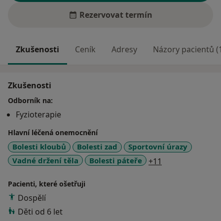
Rezervovat termín
Zkušenosti
Ceník
Adresy
Názory pacientů (
Zkušenosti
Odborník na:
Fyzioterapie
Hlavní léčená onemocnění
Bolesti kloubů
Bolesti zad
Sportovní úrazy
a11y_sr_more_d
Vadné držení těla
Bolesti páteře
+11
Pacienti, které ošetřuji
Dospělí
Děti od 6 let