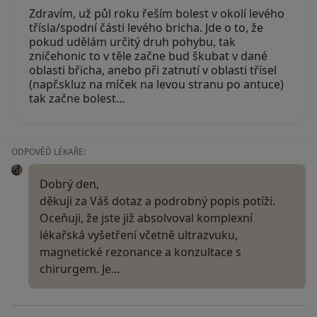
Zdravím, už půl roku řeším bolest v okolí levého
třísla/spodní části levého bricha. Jde o to, že
pokud udělám určitý druh pohybu, tak
zničehonic to v těle začne bud škubat v dané
oblasti břicha, anebo při zatnutí v oblasti třísel
(např.skluz na míček na levou stranu po antuce)
tak začne bolest…
ODPOVĚĎ LÉKAŘE:
Dobrý den,
děkuji za Váš dotaz a podrobný popis potíží.
Oceňuji, že jste již absolvoval komplexní
lékařská vyšetření včetně ultrazvuku,
magnetické rezonance a konzultace s
chirurgem. Je…