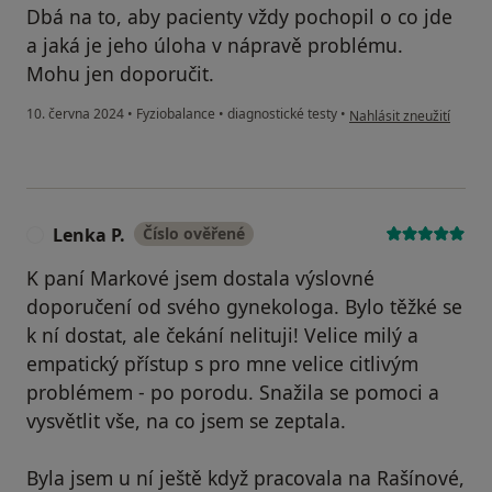
Dbá na to, aby pacienty vždy pochopil o co jde
a jaká je jeho úloha v nápravě problému.
Mohu jen doporučit.
podle názoru uživatele
10. června 2024
•
Fyziobalance
•
diagnostické testy
•
Nahlásit zneužití
Lenka P.
Číslo ověřené
L
K paní Markové jsem dostala výslovné
doporučení od svého gynekologa. Bylo těžké se
k ní dostat, ale čekání nelituji! Velice milý a
empatický přístup s pro mne velice citlivým
problémem - po porodu. Snažila se pomoci a
vysvětlit vše, na co jsem se zeptala.
Byla jsem u ní ještě když pracovala na Rašínové,