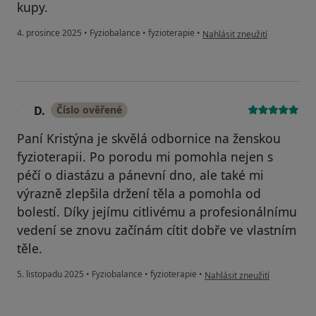
kupy.
podle názoru uživatele Karol
4. prosince 2025
•
Fyziobalance
•
fyzioterapie
•
Nahlásit zneužití
D.
Číslo ověřené
D
Paní Kristýna je skvělá odbornice na ženskou
fyzioterapii. Po porodu mi pomohla nejen s
péčí o diastázu a pánevní dno, ale také mi
výrazně zlepšila držení těla a pomohla od
bolestí. Díky jejímu citlivému a profesionálnímu
vedení se znovu začínám cítit dobře ve vlastním
těle.
podle názoru uživatele D.
5. listopadu 2025
•
Fyziobalance
•
fyzioterapie
•
Nahlásit zneužití