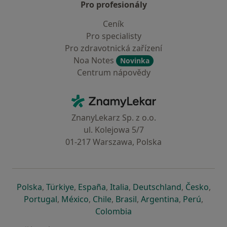
Pro profesionály
Ceník
Pro specialisty
Pro zdravotnická zařízení
Noa Notes
Novinka
Centrum nápovědy
Kontakt
ZnamyLekar - Hlavní stránka
ZnanyLekarz Sp. z o.o.
ul. Kolejowa 5/7
01-217 Warszawa, Polska
se otevře v nové záložce
se otevře v nové záložce
se otevře v nové záložce
se otevře v nové záložce
se otevře v 
se o
Polska
,
Türkiye
,
España
,
Italia
,
Deutschland
,
Česko
,
se otevře v nové záložce
se otevře v nové záložce
se otevře v nové záložce
se otevře v nové záložc
se otevře v 
se ote
Portugal
,
México
,
Chile
,
Brasil
,
Argentina
,
Perú
,
se otevře v nové záložce
Colombia