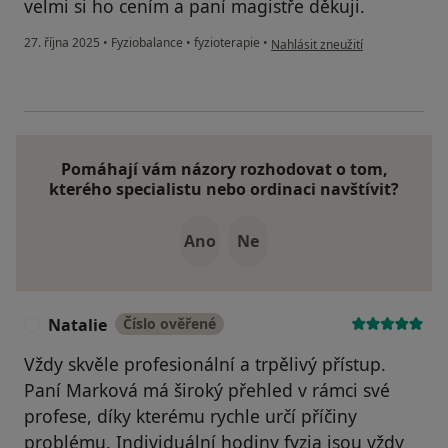
velmi si ho cením a paní magistře děkuji.
podle názoru uživatele Kateřina
27. října 2025
•
Fyziobalance
•
fyzioterapie
•
Nahlásit zneužití
Pomáhají vám názory rozhodovat o tom,
kterého specialistu nebo ordinaci navštívit?
Ano
Ne
Natalie
Číslo ověřené
N
Vždy skvěle profesionální a trpělivý přístup.
Paní Marková má široký přehled v rámci své
profese, díky kterému rychle určí příčiny
problému. Individuální hodiny fyzia jsou vždy