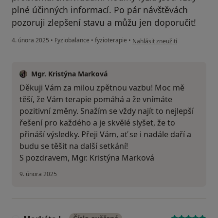
plné účinných informací. Po pár návštěvách
pozoruji zlepšení stavu a můžu jen doporučit!
podle názoru uživatele Natalie
4. února 2025
•
Fyziobalance
•
fyzioterapie
•
Nahlásit zneužití
Mgr. Kristýna Marková
Děkuji Vám za milou zpětnou vazbu! Moc mě
těší, že Vám terapie pomáhá a že vnímáte
pozitivní změny. Snažím se vždy najít to nejlepší
řešení pro každého a je skvělé slyšet, že to
přináší výsledky. Přeji Vám, ať se i nadále daří a
budu se těšit na další setkání!
S pozdravem, Mgr. Kristýna Marková
9. února 2025