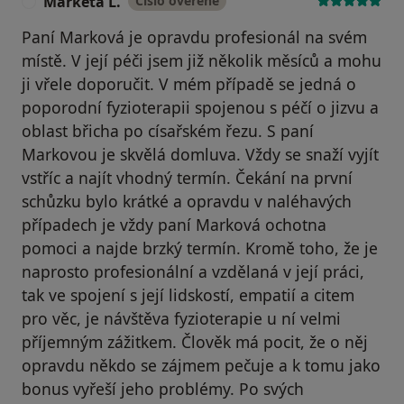
Markéta L.
Číslo ověřené
M
Paní Marková je opravdu profesionál na svém
místě. V její péči jsem již několik měsíců a mohu
ji vřele doporučit. V mém případě se jedná o
poporodní fyzioterapii spojenou s péčí o jizvu a
oblast břicha po císařském řezu. S paní
Markovou je skvělá domluva. Vždy se snaží vyjít
vstříc a najít vhodný termín. Čekání na první
schůzku bylo krátké a opravdu v naléhavých
případech je vždy paní Marková ochotna
pomoci a najde brzký termín. Kromě toho, že je
naprosto profesionální a vzdělaná v její práci,
tak ve spojení s její lidskostí, empatií a citem
pro věc, je návštěva fyzioterapie u ní velmi
příjemným zážitkem. Člověk má pocit, že o něj
opravdu někdo se zájmem pečuje a k tomu jako
bonus vyřeší jeho problémy. Po svých