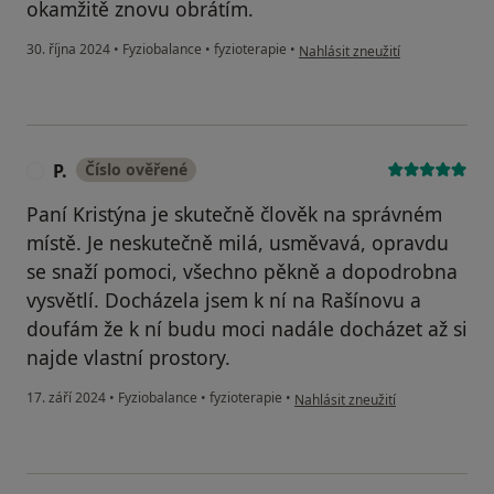
okamžitě znovu obrátím.
podle názoru uživatele Lucie
30. října 2024
•
Fyziobalance
•
fyzioterapie
•
Nahlásit zneužití
P.
Číslo ověřené
P
Paní Kristýna je skutečně člověk na správném
místě. Je neskutečně milá, usměvavá, opravdu
se snaží pomoci, všechno pěkně a dopodrobna
vysvětlí. Docházela jsem k ní na Rašínovu a
doufám že k ní budu moci nadále docházet až si
najde vlastní prostory.
podle názoru uživatele P.
17. září 2024
•
Fyziobalance
•
fyzioterapie
•
Nahlásit zneužití