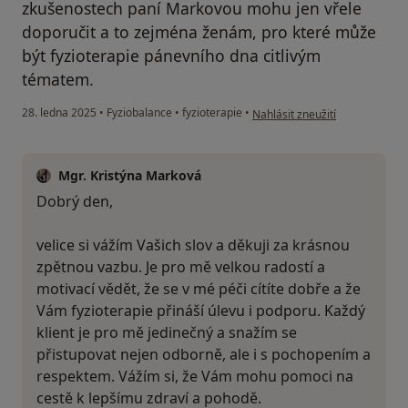
zkušenostech paní Markovou mohu jen vřele
doporučit a to zejména ženám, pro které může
být fyzioterapie pánevního dna citlivým
tématem.
podle názoru uživatele Markéta
28. ledna 2025
•
Fyziobalance
•
fyzioterapie
•
Nahlásit zneužití
Mgr. Kristýna Marková
Dobrý den,
velice si vážím Vašich slov a děkuji za krásnou
zpětnou vazbu. Je pro mě velkou radostí a
motivací vědět, že se v mé péči cítíte dobře a že
Vám fyzioterapie přináší úlevu i podporu. Každý
klient je pro mě jedinečný a snažím se
přistupovat nejen odborně, ale i s pochopením a
respektem. Vážím si, že Vám mohu pomoci na
cestě k lepšímu zdraví a pohodě.