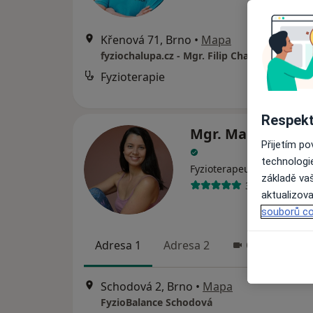
Křenová 71, Brno
•
Mapa
fyziochalupa.cz - Mgr. Filip Chalupa
Fyzioterapie
Respekt
Mgr. Markéta Mu
Přijetím p
technologi
Fyzioterapeut, Diagnostik
základě vaš
30 názorů
aktualizova
souborů co
Adresa 1
Adresa 2
Online
Schodová 2, Brno
•
Mapa
FyzioBalance Schodová