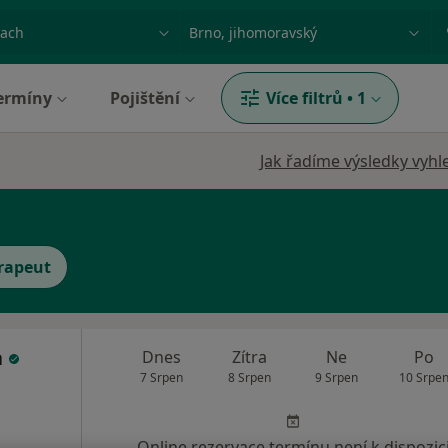
ace, nemoc nebo příjmení
Město nebo region
ermíny
Pojištění
Více filtrů
•
1
Jak řadíme výsledky vyhl
rapeut
a
Dnes
Zítra
Ne
Po
7 Srpen
8 Srpen
9 Srpen
10 Srpe
Online rezervace termínu není k dispozic