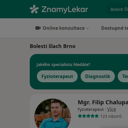
specializ
Online konzultace
Dostupné t
Bolesti šlach Brno
Jakého specialistu hledáte?
Fyzioterapeut
Diagnostik
Te
Mgr. Filip Chalup
·
Více
Fyzioterapeut
123 názorů