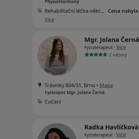
PhysioHarmony
Rehabilitační léčba některých druhů funkční sterility metodou L. Mojžíšové
Cena nebyla
Více
Mgr. Jolana Čern
·
Více
Fyzioterapeut
2 názory
Trávníky 804/31, Brno
•
Mapa
Fyziospot Mgr. Jolana Černá
Cvičení
Radka Havlíčkov
·
Více
Fyzioterapeut