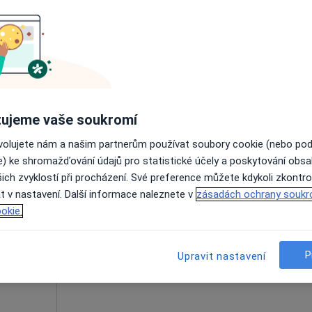
Zobrazit telefonní číslo
1 400 Kč
ujeme vaše soukromí
chová
Dnes
Zítra
Ne
Po
ovolujete nám a našim partnerům používat soubory cookie (nebo po
7 Srpen
8 Srpen
9 Srpen
10 Srpe
e) ke shromažďování údajů pro statistické účely a poskytování obs
·
Více
ich zvyklostí při procházení. Své preference můžete kdykoli zkontro
t v nastavení. Další informace naleznete v
Online rezervace termínu není k dispozic
zásadách ochrany soukr
okie.
Rezervovat termín
P
Upravit nastavení