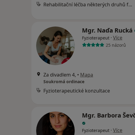
Rehabilitační léčba některých druhů funkční sterility metodou L. Mojžíšové
Mgr. Naďa Rucká
·
Více
Fyzioterapeut
25 názorů
Za divadlem 4,
•
Mapa
Soukromá ordinace
Fyzioterapeutické konzultace
Mgr. Barbora Šev
·
Více
Fyzioterapeut