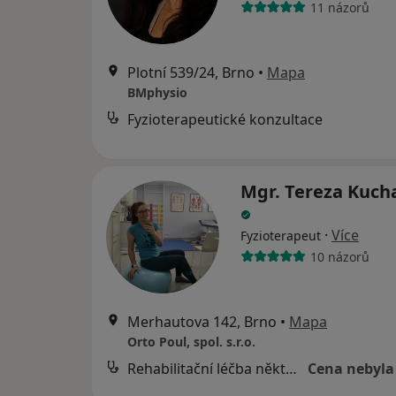
11 názorů
Plotní 539/24, Brno
•
Mapa
BMphysio
Fyzioterapeutické konzultace
Mgr. Tereza Kuch
·
Více
Fyzioterapeut
10 názorů
Merhautova 142, Brno
•
Mapa
Orto Poul, spol. s.r.o.
Rehabilitační léčba některých druhů funkční sterility metodou L. Mojžíšové
Cena nebyla