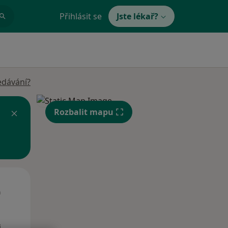
Přihlásit se
Jste lékař?
edávání?
Rozbalit mapu
Út
St
Čt
n
11 Srpen
12 Srpen
13 Srpen
i