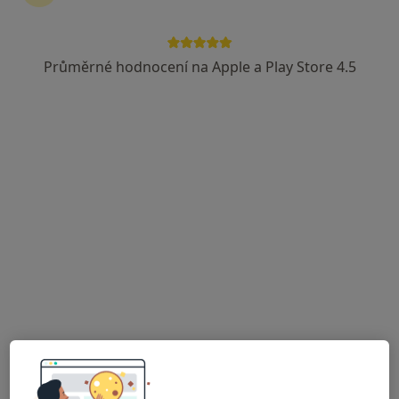
Průměrné hodnocení na Apple a Play Store 4.5
Mgr. Naďa Rucká
·
Více
Fyzioterapeut
25 názorů
Za divadlem 4,
•
Mapa
Soukromá ordinace
Fyzioterapeutické konzultace
1 300 Kč
Tento specialista nenabízí online rezervaci termínu na této adrese.
Rezervovat termín