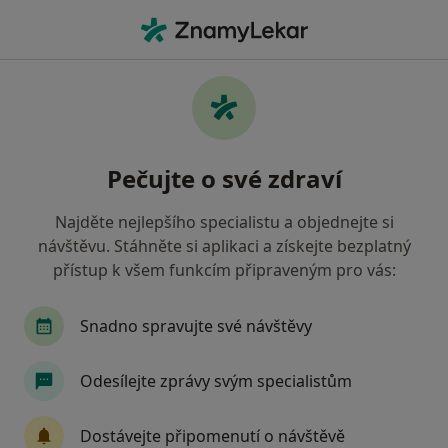
Hla
Bolesti V Pánevní Oblasti • Brno, jihomoravský
Filtry
• 1
Mapa
Bolesti v pánevní oblasti Brno
Pečujte o své zdraví
Jak řadíme výsledky vyhledávání?
Najděte nejlepšího specialistu a objednejte si
návštěvu. Stáhněte si aplikaci a získejte bezplatný
Jakého specialistu hledáte?
přístup k všem funkcím připraveným pro vás:
Fyzioterapeut
Terapeut
Snadno spravujte své návštěvy
Odesílejte zprávy svým specialistům
Dostávejte připomenutí o návštěvě