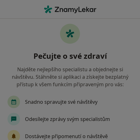
Hla
Průjem • Brno, jihomoravský
Filtry
• 1
Mapa
Průjem Brno
Pečujte o své zdraví
Jak řadíme výsledky vyhledávání?
Najděte nejlepšího specialistu a objednejte si
návštěvu. Stáhněte si aplikaci a získejte bezplatný
Jakého specialistu hledáte?
přístup k všem funkcím připraveným pro vás:
Pediatr
Internista
Praktický lékař
Snadno spravujte své návštěvy
Odesílejte zprávy svým specialistům
Dostávejte připomenutí o návštěvě