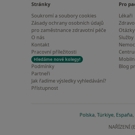
Stránky
Pro pa
Soukromí a soubory cookies
Lékaři
Zásady ochrany osobních údajů
Zdravot
pro zaměstnance zdravotní péče
Otázky
O nás
Služby
Kontakt
Nemoc
Pracovní příležitosti
Centr
Mobilní
Hledáme nové kolegy!
Podmínky
Blog p
Partneři
Jak řadíme výsledky vyhledávání?
Přístupnost
se otevře v nové 
se otevře
s
Polska
,
Türkiye
,
España
,
NAŘÍZENÍ (E