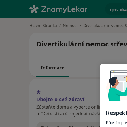
specializ
Hlavní Stránka
Nemoci
Divertikulární Nemoc S
Divertikulární nemoc střev
Informace
Dbejte o své zdraví
Zůstaňte doma a vyberte online konzultaci
Respekt
můžete si také objednat návštěvu v ordina
Přijetím p