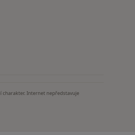
astěji vyhledávaní lékaři
 charakter. Internet nepředstavuje