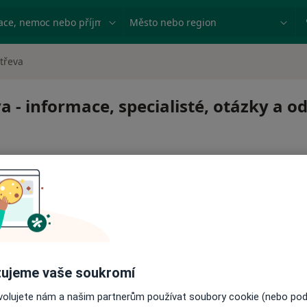
ace, nemoc nebo příjmení
Město nebo region
třeva
a - informace, specialisté, otázky a o
 pro zahájení nebo pokračování léčby. Pokud to potřebujet
ujeme vaše soukromí
ci.
ovolujete nám a našim partnerům používat soubory cookie (nebo po