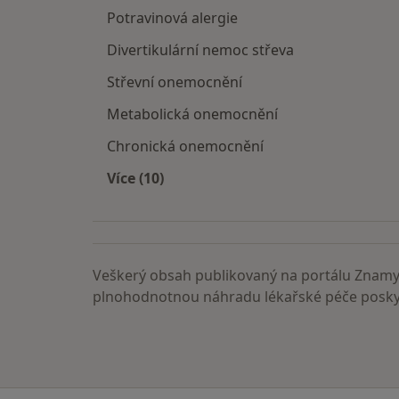
Potravinová alergie
Divertikulární nemoc střeva
Střevní onemocnění
Metabolická onemocnění
Chronická onemocnění
Více (10)
Více v kategorii: Nemoci
Veškerý obsah publikovaný na portálu ZnamyL
plnohodnotnou náhradu lékařské péče poskyt