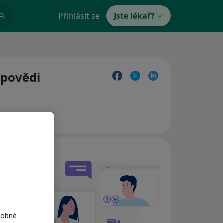
Přihlásit se
Jste lékař?
dpovědi
e,
dobné