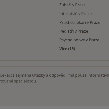
Zubaři v Praze
Internisté v Praze
Praktičtí lékaři v Praze
Pediatři v Praze
Psychologové v Praze
Více (15)
Více v kategorii: Nejč
ekar.cz zejména Otázky a odpovědi, má pouze informativní
ované specialistou.