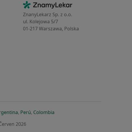
Kontakt
ZnamyLekar - Hlavní stránka
ZnanyLekarz Sp. z o.o.
ul. Kolejowa 5/7
01-217 Warszawa, Polska
e
é záložce
 v nové záložce
otevře v nové záložce
se otevře v nové záložce
se otevře v nové záložce
se otevře v nové záložce
rgentina
,
Perú
,
Colombia
 Červen 2026