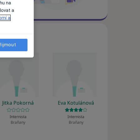
ahu na
lovat a
omí a
řijmout
Jitka Pokorná
Eva Kotulánová
Internista
Internista
Braňany
Braňany