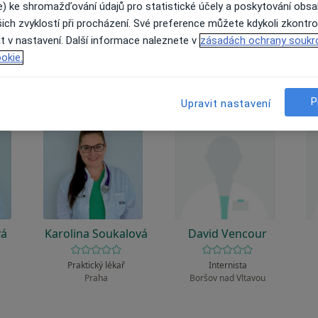
 to funguje?
e) ke shromažďování údajů pro statistické účely a poskytování obs
ich zvyklostí při procházení. Své preference můžete kdykoli zkontro
t v nastavení. Další informace naleznete v
zásadách ochrany soukr
okie.
P
Upravit nastavení
vá
Karolina Soukalová
David Vencour
Praktický lékař
Internista
Praha
Boršov nad Vltavou