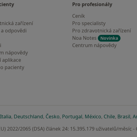
cienty
Pro profesionály
Ceník
nická zařízení
Pro specialisty
 a odpovědi
Pro zdravotnická zařízení
Noa Notes
Novinka
i
Centrum nápovědy
um nápovědy
 aplikace
ro pacienty
záložce
 v nové záložce
e otevře v nové záložce
se otevře v nové záložce
se otevře v nové záložce
se otevře v nové záložce
se otevře v nové záložc
se otevře v nov
se otevře
se 
Italia
,
Deutschland
,
Česko
,
Portugal
,
México
,
Chile
,
Brasil
,
A
U) 2022/2065 (DSA) článek 24: 15.395.179 uživatelů/měsíc -