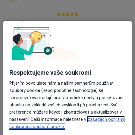
zahájení nebo pokračování léčby. Pokud to
potřebujete, můžete si také objednat návštěvu v
ordinaci.
Průměrné hodnocení na Apple a Play Store 4.5
Zobrazit profily specialistů
Jak to funguje?
Respektujeme vaše soukromí
Odborníci
Přijetím povolujete nám a našim partnerům používat
soubory cookie (nebo podobné technologie) ke
Jakub Seidl
shromažďování údajů pro statistické účely a poskytování
obsahu na základě vašich zvyklostí při procházení. Své
Praktický lékař
preference můžete kdykoli zkontrolovat a aktualizovat v
Skuteč
nastavení. Další informace naleznete v
zásadách ochrany
soukromí a souborů cookie.