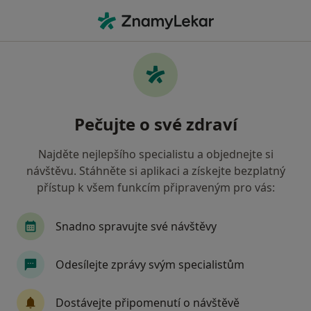
Hla
Co hledáte?
Hlavní Stránka
Nemoci
Obezita
Obezita - informace, specialisté,
Pečujte o své zdraví
otázky a odpovědi
Najděte nejlepšího specialistu a objednejte si
návštěvu. Stáhněte si aplikaci a získejte bezplatný
přístup k všem funkcím připraveným pro vás:
Informace
Snadno spravujte své návštěvy
Odesílejte zprávy svým specialistům
Dbejte o své zdraví
Zůstaňte doma a vyberte online konzultaci pro
Dostávejte připomenutí o návštěvě