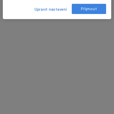
Judita Skoumalová
Přijmout
Upravit nastavení
Praktický lékař
Brno
Josef Melník
Praktický lékař
Bystřice nad Pernštejnem
Ivo Faflik
Praktický lékař
České Budějovice
Tomáš Marek
Praktický lékař