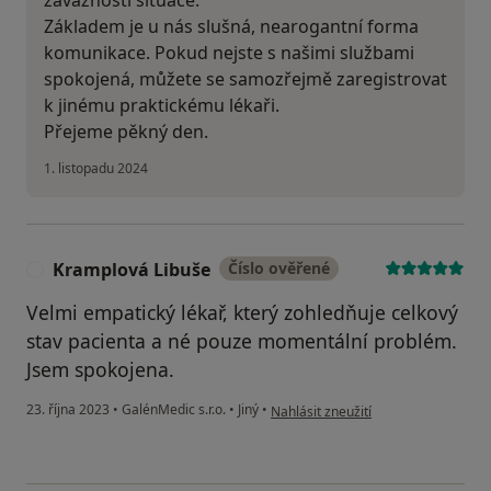
závažnosti situace.
Základem je u nás slušná, nearogantní forma
komunikace. Pokud nejste s našimi službami
spokojená, můžete se samozřejmě zaregistrovat
k jinému praktickému lékaři.
Přejeme pěkný den.
1. listopadu 2024
Kramplová Libuše
Číslo ověřené
K
Velmi empatický lékař, který zohledňuje celkový
stav pacienta a né pouze momentální problém.
Jsem spokojena.
podle názoru uživatele Kramplová L
23. října 2023
•
GalénMedic s.r.o.
•
Jiný
•
Nahlásit zneužití