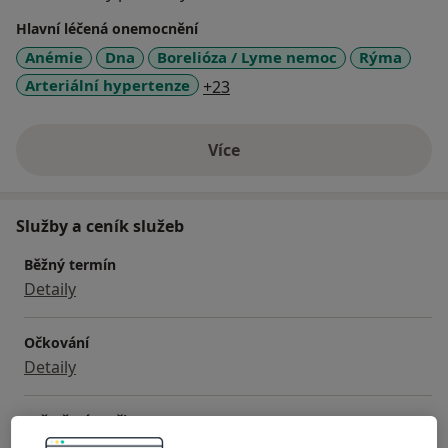
Hlavní léčená onemocnění
Neváhejte se tedy nás obrátit. Těšíme se na Vás, naše
Anémie
Dna
Borelióza / Lyme nemoc
Rýma
pacienty.
a11y_sr_more_diseases
Arteriální hypertenze
+23
Více
o zkušenostech
Služby a ceník služeb
Běžný termín
Detaily
Očkování
Detaily
Vyšetření moči
Detaily