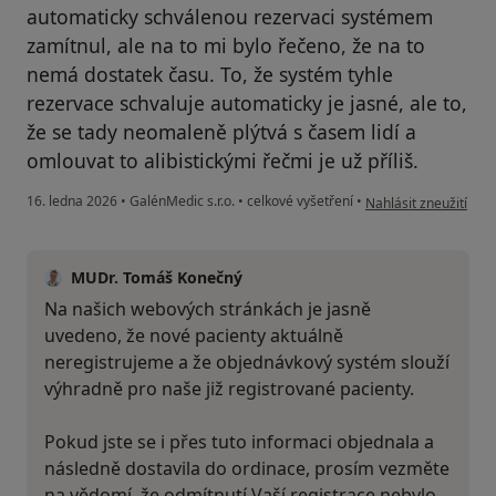
automaticky schválenou rezervaci systémem
zamítnul, ale na to mi bylo řečeno, že na to
nemá dostatek času. To, že systém tyhle
rezervace schvaluje automaticky je jasné, ale to,
že se tady neomaleně plýtvá s časem lidí a
omlouvat to alibistickými řečmi je už příliš.
podle názoru uživate
16. ledna 2026
•
GalénMedic s.r.o.
•
celkové vyšetření
•
Nahlásit zneužití
MUDr. Tomáš Konečný
Na našich webových stránkách je jasně
uvedeno, že nové pacienty aktuálně
neregistrujeme a že objednávkový systém slouží
výhradně pro naše již registrované pacienty.
Pokud jste se i přes tuto informaci objednala a
následně dostavila do ordinace, prosím vezměte
na vědomí, že odmítnutí Vaší registrace nebylo