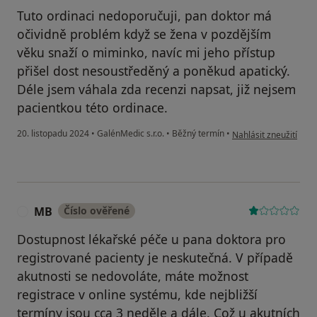
Tuto ordinaci nedoporučuji, pan doktor má
očividně problém když se žena v pozdějším
věku snaží o miminko, navíc mi jeho přístup
přišel dost nesoustředěný a poněkud apatický.
Déle jsem váhala zda recenzi napsat, již nejsem
pacientkou této ordinace.
podle názoru uživate
20. listopadu 2024
•
GalénMedic s.r.o.
•
Běžný termín
•
Nahlásit zneužití
MB
Číslo ověřené
M
Dostupnost lékařské péče u pana doktora pro
registrované pacienty je neskutečná. V případě
akutnosti se nedovoláte, máte možnost
registrace v online systému, kde nejbližší
termíny jsou cca 3 neděle a dále. Což u akutních