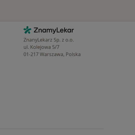
Kontakt
ZnamyLekar - Hlavní stránka
ZnanyLekarz Sp. z o.o.
ul. Kolejowa 5/7
01-217 Warszawa, Polska