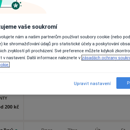
Rezervovat termín
ujeme vaše soukromí
ovolujete nám a našim partnerům používat soubory cookie (nebo po
e) ke shromažďování údajů pro statistické účely a poskytování obs
bolská
Dnes
Zítra
Út
St
ich zvyklostí při procházení. Své preference můžete kdykoli zkontro
9 Srpen
10 Srpen
11 Srpen
12 Srpe
t v nastavení. Další informace naleznete v
zásadách ochrany soukr
okie.
Online rezervace termínu není k dispozic
P
Upravit nastavení
Rezervovat termín
ENTY
od 200 kč