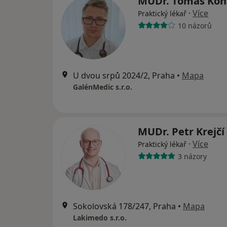
MUDr. Tomáš Ko
·
Více
Praktický lékař
10 názorů
U dvou srpů 2024/2, Praha
•
Mapa
GalénMedic s.r.o.
MUDr. Petr Krejčí
·
Více
Praktický lékař
3 názory
Sokolovská 178/247, Praha
•
Mapa
Lakimedo s.r.o.