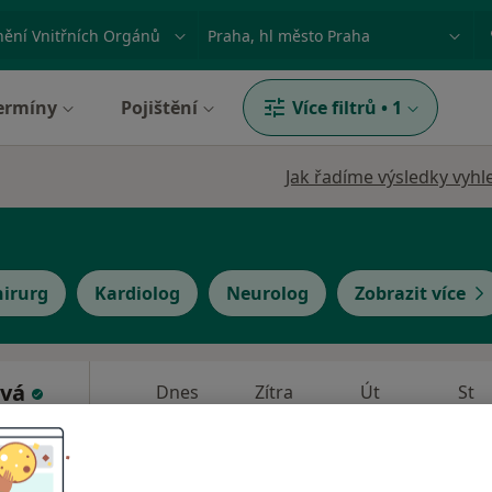
ace, nemoc nebo příjmení
Město nebo region
ermíny
Pojištění
Více filtrů
•
1
Jak řadíme výsledky vyhl
hirurg
Kardiolog
Neurolog
Zobrazit více
ová
Dnes
Zítra
Út
St
9 Srpen
10 Srpen
11 Srpen
12 Srpe
e
Online rezervace termínu není k dispozic