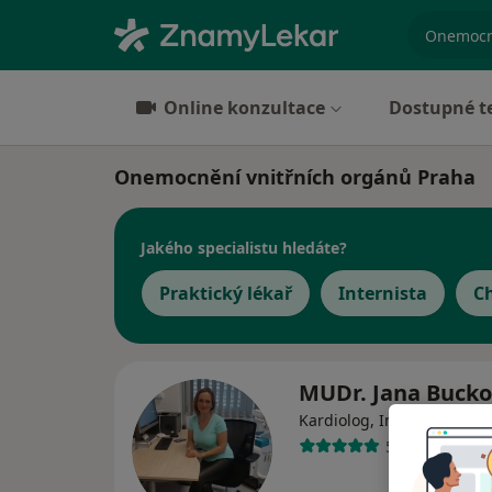
specializ
Online konzultace
Dostupné t
Onemocnění vnitřních orgánů Praha
Jakého specialistu hledáte?
Praktický lékař
Internista
C
MUDr. Jana Buck
·
Víc
Kardiolog, Internista
5 názorů