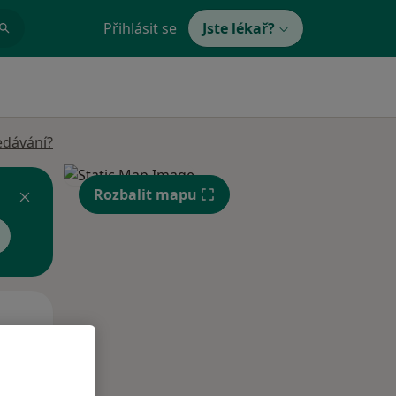
Přihlásit se
Jste lékař?
edávání?
Rozbalit mapu
Čt
Pá
So
n
13 Srpen
14 Srpen
15 Srpen
i