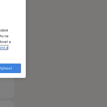
dobné
ahu na
Čt
Pá
So
lovat a
n
13 Srpen
14 Srpen
15 Srpen
omí a
i
řijmout