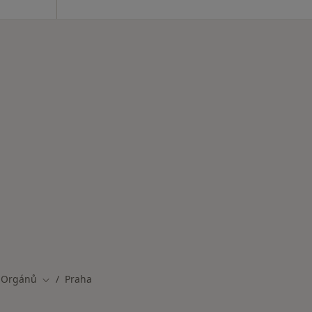
 Orgánů
Praha
Změna města