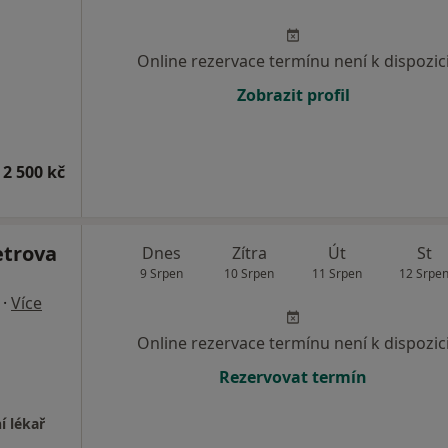
Online rezervace termínu není k dispozic
Zobrazit profil
 2 500 kč
etrova
Dnes
Zítra
Út
St
9 Srpen
10 Srpen
11 Srpen
12 Srpe
·
Více
Online rezervace termínu není k dispozic
Rezervovat termín
í lékař