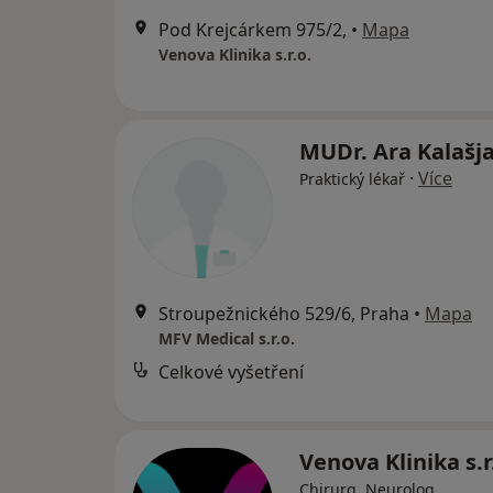
Pod Krejcárkem 975/2,
•
Mapa
Venova Klinika s.r.o.
MUDr. Ara Kalašj
·
Více
Praktický lékař
Stroupežnického 529/6, Praha
•
Mapa
MFV Medical s.r.o.
Celkové vyšetření
Venova Klinika s.r
Chirurg, Neurolog