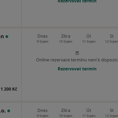
Rezervovat termín
an
Dnes
Zítra
Út
St
9 Srpen
10 Srpen
11 Srpen
12 Srpe
Online rezervace termínu není k dispozic
Rezervovat termín
1 200 Kč
.o.
Dnes
Zítra
Út
St
9 Srpen
10 Srpen
11 Srpen
12 Srpe