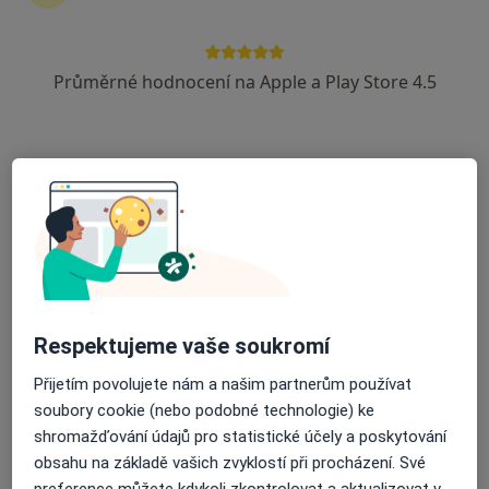
Průměrné hodnocení na Apple a Play Store 4.5
MUDr. Jaroslav Lněnička
Pneumolog
Božkovská 2967, Praha
•
Mapa
Plicní centrum Spořilov
Tento specialista nenabízí online rezervaci termínu na této adrese.
Rezervovat termín
Respektujeme vaše soukromí
Přijetím povolujete nám a našim partnerům používat
soubory cookie (nebo podobné technologie) ke
shromažďování údajů pro statistické účely a poskytování
obsahu na základě vašich zvyklostí při procházení. Své
preference můžete kdykoli zkontrolovat a aktualizovat v