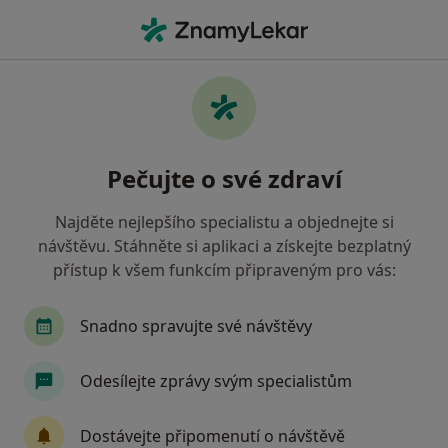
Hla
Infekce Dýchacích Cest • Praha, hl město Praha
Filtry
• 1
Mapa
Infekce dýchacích cest Praha
Pečujte o své zdraví
Jak řadíme výsledky vyhledávání?
Najděte nejlepšího specialistu a objednejte si
návštěvu. Stáhněte si aplikaci a získejte bezplatný
Jakého specialistu hledáte?
přístup k všem funkcím připraveným pro vás:
Plicní lékař
Praktický lékař
Alergolog
Snadno spravujte své návštěvy
Odesílejte zprávy svým specialistům
Dostávejte připomenutí o návštěvě