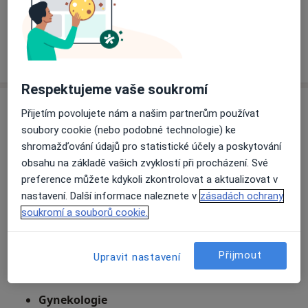
Koho hledáte?
Neurolog
Chirurg
Hledejte jinou specializaci
Respektujeme vaše soukromí
O nás
Přijetím povolujete nám a našim partnerům používat
Soukromá klinika mužského a ženského zdraví
soubory cookie (nebo podobné technologie) ke
shromažďování údajů pro statistické účely a poskytování
obsahu na základě vašich zvyklostí při procházení. Své
Poskytujeme odbornou péči v oblasti gynekologie,
preference můžete kdykoli zkontrolovat a aktualizovat v
urologie, žilní chirurgie. Nabízíme důkladná vyšetření,
nastavení. Další informace naleznete v
zásadách ochrany
krátké objednací lhůty a diskrétní prostředí, ve kterém
soukromí a souborů cookie.
se budete cítit bezpečně a příjemně.
Praktický lékař
Přijmout
Upravit nastavení
Urologie
Gynekologie