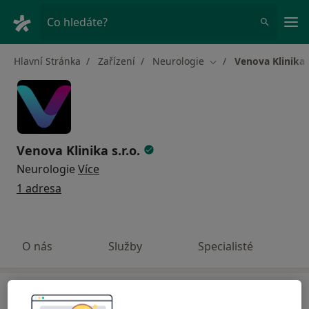
Hla
Co hledáte?
Hlavní Stránka
Zařízení
Neurologie
Venova Klinika S
Změna města
Venova Klinika s.r.o.
Neurologie
Více
1 adresa
O nás
Služby
Specialisté
Podívejte se na další kliniky