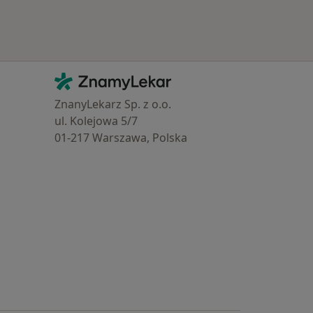
Kontakt
ZnamyLekar - Hlavní stránka
ZnanyLekarz Sp. z o.o.
ul. Kolejowa 5/7
01-217 Warszawa, Polska