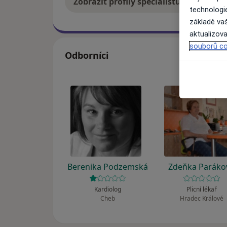
Zobrazit profily specialistů
Jak
technologi
základě vaš
aktualizova
souborů co
Odborníci
Berenika Podzemská
Zdeňka Paráko
Kardiolog
Plicní lékař
Cheb
Hradec Králové