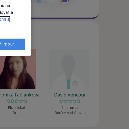
ahu na
lovat a
omí a
řijmout
ronika Fabiánková
David Vencour
Plicní lékař
Internista
Brno
Boršov nad Vltavou