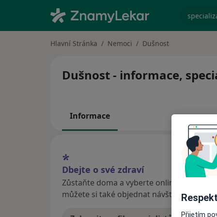
specializ
Hlavní Stránka
Nemoci
Dušnost
Dušnost - informace, speci
Informace
Dbejte o své zdraví
Zůstaňte doma a vyberte online konzultaci
můžete si také objednat návštěvu v ordina
Respekt
Přijetím p