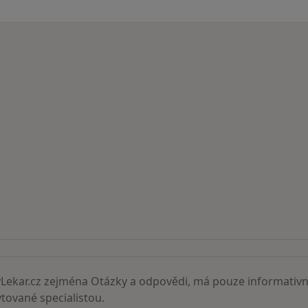
ní lékaři
ekar.cz zejména Otázky a odpovědi, má pouze informativní
ované specialistou.