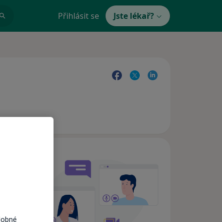
Přihlásit se
Jste lékař?
e,
dobné