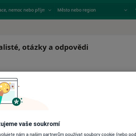
ace, nemoc nebo příjmení
Město nebo region
alisté, otázky a odpovědi
 pro zahájení nebo pokračování léčby. Pokud to potřebujet
ci.
ujeme vaše soukromí
ovolujete nám a našim partnerům používat soubory cookie (nebo po