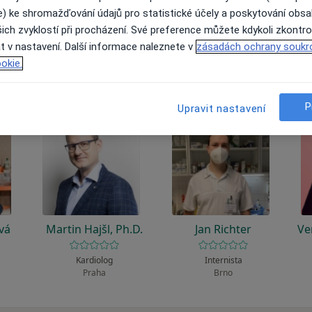
 to funguje?
e) ke shromažďování údajů pro statistické účely a poskytování obs
ich zvyklostí při procházení. Své preference můžete kdykoli zkontro
t v nastavení. Další informace naleznete v
zásadách ochrany soukr
okie.
P
Upravit nastavení
vá
Martin Hajšl, Ph.D.
Jan Richter
Ve
Kardiolog
Internista
Praha
Brno