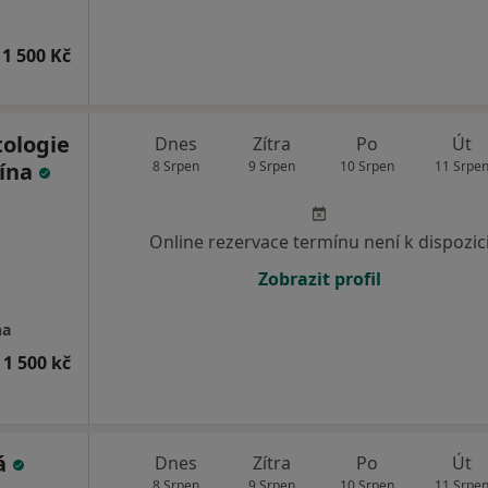
1 500 Kč
tologie
Dnes
Zítra
Po
Út
cína
8 Srpen
9 Srpen
10 Srpen
11 Srpe
Online rezervace termínu není k dispozic
Zobrazit profil
na
 1 500 kč
á
Dnes
Zítra
Po
Út
8 Srpen
9 Srpen
10 Srpen
11 Srpe