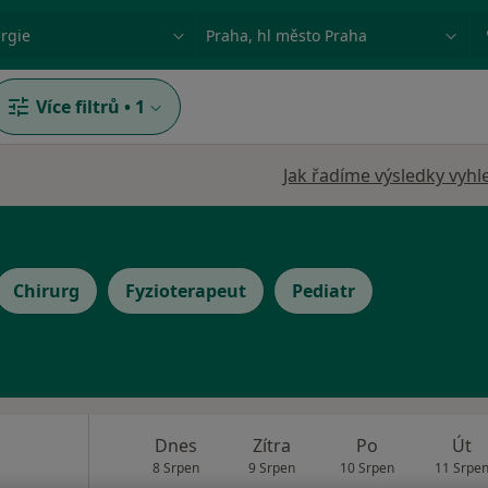
ace, nemoc nebo příjmení
Město nebo region
Více filtrů
•
1
Jak řadíme výsledky vyhl
Chirurg
Fyzioterapeut
Pediatr
Dnes
Zítra
Po
Út
8 Srpen
9 Srpen
10 Srpen
11 Srpe