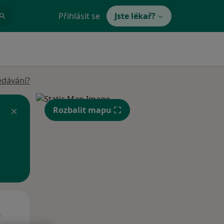
Přihlásit se
Jste lékař?
edávání?
Rozbalit mapu
St
Čt
Pá
n
12 Srpen
13 Srpen
14 Srpen