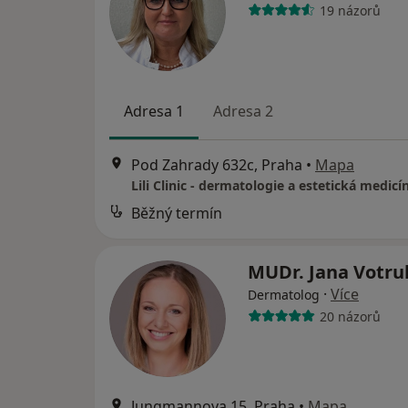
19 názorů
Adresa 1
Adresa 2
Pod Zahrady 632c, Praha
•
Mapa
Lili Clinic - dermatologie a estetická medicí
Běžný termín
MUDr. Jana Votr
·
Více
Dermatolog
20 názorů
Jungmannova 15, Praha
•
Mapa