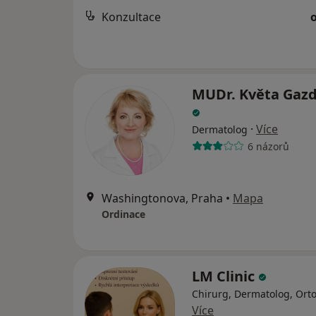
Konzultace
MUDr. Květa Gazd
·
Více
Dermatolog
6 názorů
Washingtonova, Praha
•
Mapa
Ordinace
LM Clinic
Chirurg, Dermatolog, Ort
Více