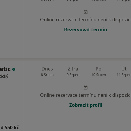
Online rezervace termínu není k dispozic
Rezervovat termín
hetic
Dnes
Zítra
Po
Út
8 Srpen
9 Srpen
10 Srpen
11 Srpe
tický
Online rezervace termínu není k dispozic
Zobrazit profil
od 550 kč