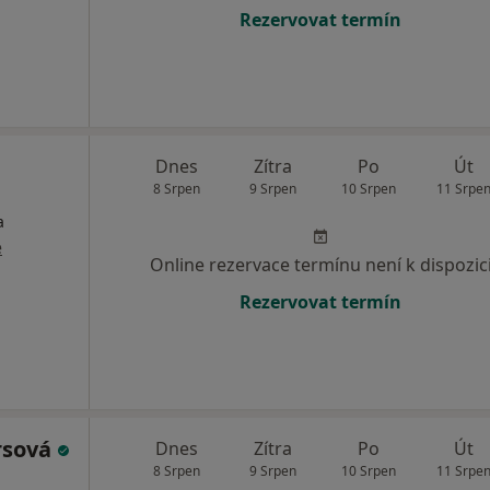
Rezervovat termín
Dnes
Zítra
Po
Út
8 Srpen
9 Srpen
10 Srpen
11 Srpe
a
e
Online rezervace termínu není k dispozic
Rezervovat termín
rsová
Dnes
Zítra
Po
Út
8 Srpen
9 Srpen
10 Srpen
11 Srpe