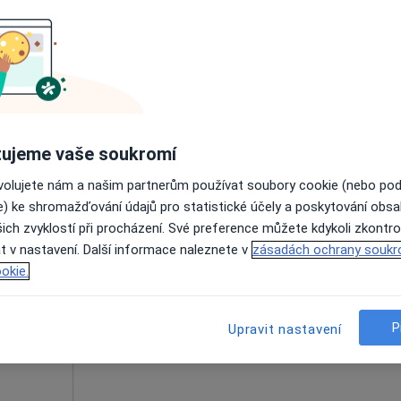
Online rezervace termínu není k dispozic
Rezervovat termín
3 800 Kč
ujeme vaše soukromí
ovolujete nám a našim partnerům používat soubory cookie (nebo po
e) ke shromažďování údajů pro statistické účely a poskytování obs
ich zvyklostí při procházení. Své preference můžete kdykoli zkontro
tná
Dnes
Zítra
Po
Út
t v nastavení. Další informace naleznete v
zásadách ochrany soukr
8 Srpen
9 Srpen
10 Srpen
11 Srpe
okie.
Online rezervace termínu není k dispozic
P
Upravit nastavení
Rezervovat termín