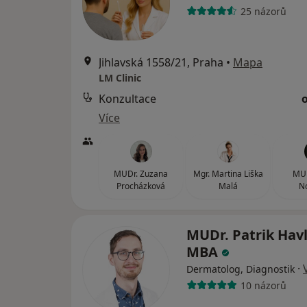
25 názorů
Jihlavská 1558/21, Praha
•
Mapa
LM Clinic
Konzultace
Více
MUDr. Zuzana
Mgr. Martina Liška
MUD
Procházková
Malá
N
MUDr. Patrik Hav
MBA
·
Dermatolog, Diagnostik
10 názorů