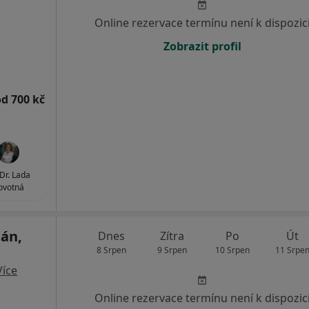
Online rezervace termínu není k dispozic
Zobrazit profil
od 700 kč
r. Lada
ovotná
lán,
Dnes
Zítra
Po
Út
8 Srpen
9 Srpen
10 Srpen
11 Srpe
Více
Online rezervace termínu není k dispozic