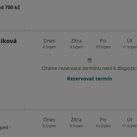
od 700 kč
íková
Dnes
Zítra
Po
Út
8 Srpen
9 Srpen
10 Srpen
11 Srpe
Online rezervace termínu není k dispozic
Rezervovat termín
Dnes
Zítra
Po
Út
8 Srpen
9 Srpen
10 Srpen
11 Srpe
·
oped