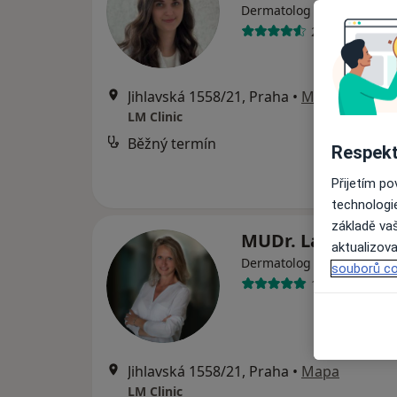
·
Více
Dermatolog
24 názorů
Jihlavská 1558/21, Praha
•
Mapa
LM Clinic
Běžný termín
Respekt
Přijetím p
technologi
základě vaš
MUDr. Lada Novo
aktualizova
·
Více
Dermatolog
souborů co
1 názor
Jihlavská 1558/21, Praha
•
Mapa
LM Clinic