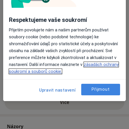
Adresa 1
Adresa 2
Respektujeme vaše soukromí
Lili Clinic - dermatologie a estetická
Přijetím povolujete nám a našim partnerům používat
medicína
soubory cookie (nebo podobné technologie) ke
Pod Zahrady 632c,
Praha
250 73
shromažďování údajů pro statistické účely a poskytování
obsahu na základě vašich zvyklostí při procházení. Své
Přiblížit mapu
preference můžete kdykoli zkontrolovat a aktualizovat v
se otevře v nové záložce
nastavení. Další informace naleznete v
zásadách ochrany
soukromí a souborů cookie.
Dostupnost
Na této adrese online kalendář není aktivní
Co mám v takové situaci udělat?
Přijmout
Upravit nastavení
Více
o adrese
Názory