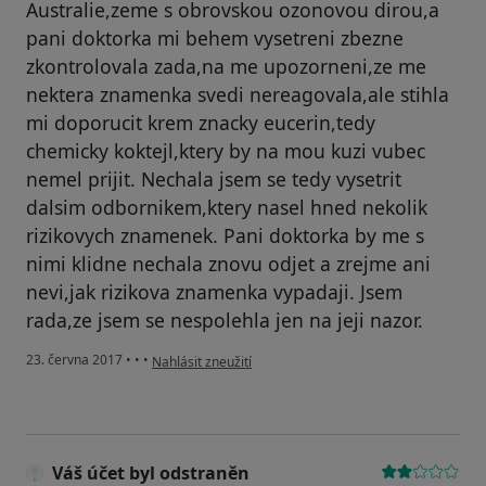
Australie,zeme s obrovskou ozonovou dirou,a
pani doktorka mi behem vysetreni zbezne
zkontrolovala zada,na me upozorneni,ze me
nektera znamenka svedi nereagovala,ale stihla
mi doporucit krem znacky eucerin,tedy
chemicky koktejl,ktery by na mou kuzi vubec
nemel prijit. Nechala jsem se tedy vysetrit
dalsim odbornikem,ktery nasel hned nekolik
rizikovych znamenek. Pani doktorka by me s
nimi klidne nechala znovu odjet a zrejme ani
nevi,jak rizikova znamenka vypadaji. Jsem
rada,ze jsem se nespolehla jen na jeji nazor.
podle názoru uživatele Váš účet byl odstraněn
23. června 2017
•
•
•
Nahlásit zneužití
Váš účet byl odstraněn