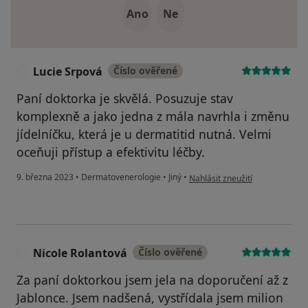
Ano
Ne
Lucie Srpová
Číslo ověřené
L
Paní doktorka je skvělá. Posuzuje stav
komplexně a jako jedna z mála navrhla i změnu
jídelníčku, která je u dermatitid nutná. Velmi
oceňuji přístup a efektivitu léčby.
podle názoru uživatele Lucie S
9. března 2023
•
Dermatovenerologie
•
Jiný
•
Nahlásit zneužití
Nicole Rolantová
Číslo ověřené
N
Za paní doktorkou jsem jela na doporučení až z
Jablonce. Jsem nadšená, vystřídala jsem milion