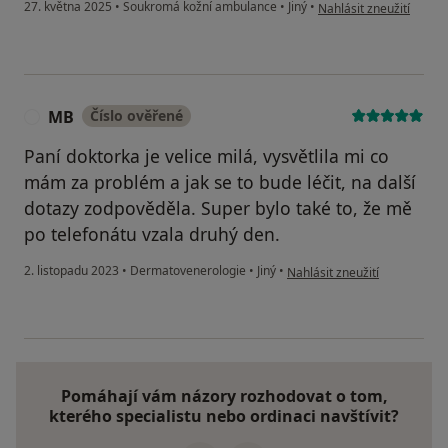
podle názoru uživatele 
27. května 2025
•
Soukromá kožní ambulance
•
Jiný
•
Nahlásit zneužití
MB
Číslo ověřené
M
Paní doktorka je velice milá, vysvětlila mi co
mám za problém a jak se to bude léčit, na další
dotazy zodpověděla. Super bylo také to, že mě
po telefonátu vzala druhý den.
podle názoru uživatele MB
2. listopadu 2023
•
Dermatovenerologie
•
Jiný
•
Nahlásit zneužití
Pomáhají vám názory rozhodovat o tom,
kterého specialistu nebo ordinaci navštívit?