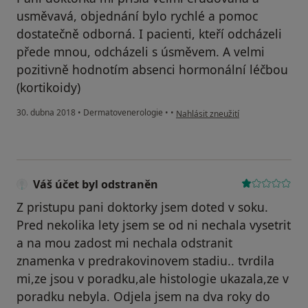
usměvavá, objednání bylo rychlé a pomoc
dostatečně odborná. I pacienti, kteří odcházeli
přede mnou, odcházeli s úsměvem. A velmi
pozitivně hodnotím absenci hormonální léčbou
(kortikoidy)
podle názoru uživatele Váš účet by
30. dubna 2018
•
Dermatovenerologie
•
•
Nahlásit zneužití
Váš účet byl odstraněn
Z pristupu pani doktorky jsem doted v soku.
Pred nekolika lety jsem se od ni nechala vysetrit
a na mou zadost mi nechala odstranit
znamenka v predrakovinovem stadiu.. tvrdila
mi,ze jsou v poradku,ale histologie ukazala,ze v
poradku nebyla. Odjela jsem na dva roky do