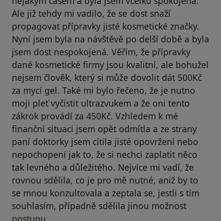
nějakým časem a byla jsem vcelku spokojena.
Ale již tehdy mi vadilo, že se dost snaží
propagovat přípravky jisté kosmetické značky.
Nyní jsem byla na návštěvě po delší době a byla
jsem dost nespokojená. Věřím, že přípravky
dané kosmetické firmy jsou kvalitní, ale bohužel
nejsem člověk, který si může dovolit dát 500Kč
za mycí gel. Také mi bylo řečeno, že je nutno
moji pleť vyčistit ultrazvukem a že oni tento
zákrok provádí za 450Kč. Vzhledem k mé
finanční situaci jsem opět odmítla a ze strany
paní doktorky jsem cítila jisté opovržení nebo
nepochopení jak to, že si nechci zaplatit něco
tak levného a důležitého. Nejvíce mi vadí, že
rovnou sdělila, co je pro mě nutné, aniž by to
se mnou konzultovala a zeptala se, jestli s tím
souhlasím, případně sdělila jinou možnost
postupu.