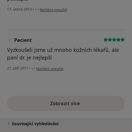
podle názoru uživatele Váš účet byl odstraněn
17. února 2013
•
•
•
Nahlásit zneužití
Pacient
Vyzkoušeli jsme už mnoho kožních lékařů, ale
paní dr. je nejlepší
podle názoru uživatele Pacient
27. září 2011
•
•
•
Nahlásit zneužití
Zobrazit více
výše uvedené názory
Související vyhledávání