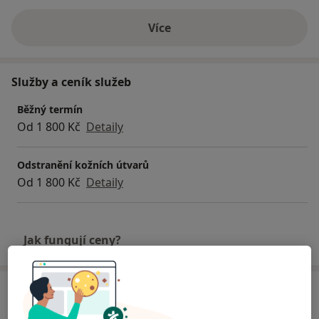
Více
o zkušenostech
Služby a ceník služeb
Běžný termín
Od 1 800 Kč
Detaily
Odstranění kožních útvarů
Od 1 800 Kč
Detaily
Jak fungují ceny?
Adresy (2)