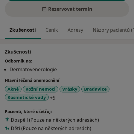
Rezervovat termín
Zkušenosti
Ceník
Adresy
Názory pacientů (
Zkušenosti
Odborník na:
Dermatovenerologie
Hlavní léčená onemocnění
Akné
Kožní nemoci
Vrásky
Bradavice
a11y_sr_more_diseases
Kosmetické vady
+5
Pacienti, které ošetřuji
Dospělí (Pouze na některých adresách)
Děti (Pouze na některých adresách)