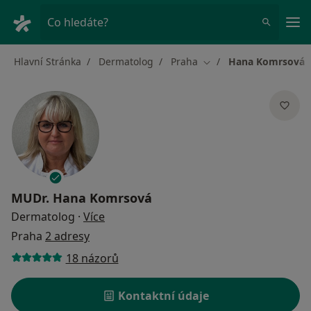
Hla
Co hledáte?
Hlavní Stránka
Dermatolog
Praha
Hana Komrsová
Změna města
MUDr.
Hana Komrsová
o specializacích
Dermatolog
·
Více
Praha
2 adresy
18 názorů
Kontaktní údaje