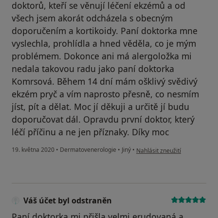
doktorů, kteří se věnují léčení ekzémů a od
všech jsem akorát odcházela s obecným
doporučením a kortikoidy. Paní doktorka mne
vyslechla, prohlídla a hned věděla, co je mým
problémem. Dokonce ani má alergoložka mi
nedala takovou radu jako paní doktorka
Komrsová. Během 14 dní mám ošklivý svědivý
ekzém pryč a vím naprosto přesně, co nesmím
jíst, pít a dělat. Moc jí děkuji a určitě jí budu
doporučovat dál. Opravdu první doktor, který
léčí příčinu a ne jen příznaky. Díky moc
podle názoru uživatele Nicole
19. května 2020
•
Dermatovenerologie
•
Jiný
•
Nahlásit zneužití
Váš účet byl odstraněn
Paní doktorka mi přišla velmi erudovaná a