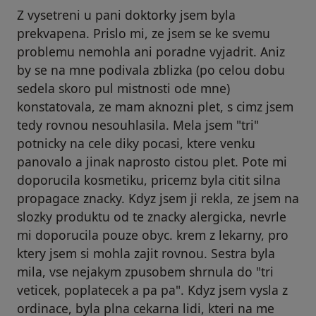
Z vysetreni u pani doktorky jsem byla
prekvapena. Prislo mi, ze jsem se ke svemu
problemu nemohla ani poradne vyjadrit. Aniz
by se na mne podivala zblizka (po celou dobu
sedela skoro pul mistnosti ode mne)
konstatovala, ze mam aknozni plet, s cimz jsem
tedy rovnou nesouhlasila. Mela jsem "tri"
potnicky na cele diky pocasi, ktere venku
panovalo a jinak naprosto cistou plet. Pote mi
doporucila kosmetiku, pricemz byla citit silna
propagace znacky. Kdyz jsem ji rekla, ze jsem na
slozky produktu od te znacky alergicka, nevrle
mi doporucila pouze obyc. krem z lekarny, pro
ktery jsem si mohla zajit rovnou. Sestra byla
mila, vse nejakym zpusobem shrnula do "tri
veticek, poplatecek a pa pa". Kdyz jsem vysla z
ordinace, byla plna cekarna lidi, kteri na me