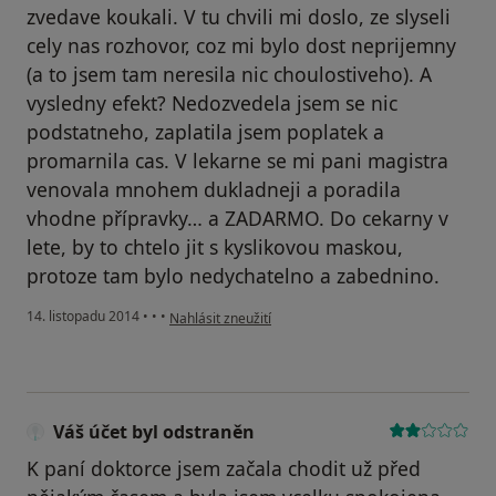
zvedave koukali. V tu chvili mi doslo, ze slyseli
cely nas rozhovor, coz mi bylo dost neprijemny
(a to jsem tam neresila nic choulostiveho). A
vysledny efekt? Nedozvedela jsem se nic
podstatneho, zaplatila jsem poplatek a
promarnila cas. V lekarne se mi pani magistra
venovala mnohem dukladneji a poradila
vhodne přípravky… a ZADARMO. Do cekarny v
lete, by to chtelo jit s kyslikovou maskou,
protoze tam bylo nedychatelno a zabednino.
podle názoru uživatele Váš účet byl odstraněn
14. listopadu 2014
•
•
•
Nahlásit zneužití
Váš účet byl odstraněn
K paní doktorce jsem začala chodit už před