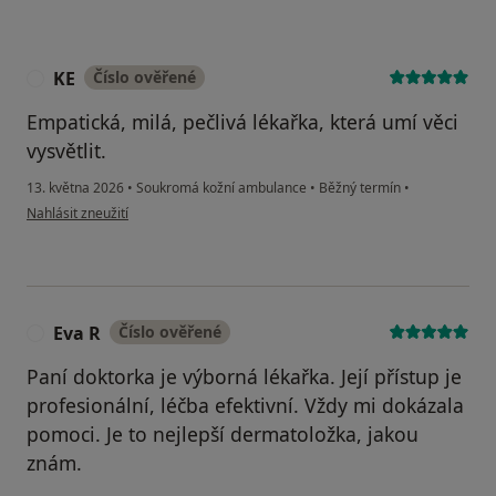
KE
Číslo ověřené
K
Empatická, milá, pečlivá lékařka, která umí věci
vysvětlit.
13. května 2026
•
Soukromá kožní ambulance
•
Běžný termín
•
podle názoru uživatele KE
Nahlásit zneužití
Eva R
Číslo ověřené
E
Paní doktorka je výborná lékařka. Její přístup je
profesionální, léčba efektivní. Vždy mi dokázala
pomoci. Je to nejlepší dermatoložka, jakou
znám.