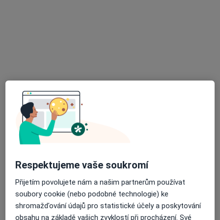
LM Clinic
·
Více
Dermatolog, Chirurg, Ortoped
25 názorů
Jihlavská 1558/21, Praha
•
Mapa
LM Clinic
Konzultace
od 700 kč
MUDr. Zuzana
MUDr. Lada Novotná
Procházková
Dermatolog
Dermatolog
Respektujeme vaše soukromí
Tato klinika nemá specialisty s dostupnými termíny v online kalendáři
Přijetím povolujete nám a našim partnerům používat
Zobrazit profil
soubory cookie (nebo podobné technologie) ke
shromažďování údajů pro statistické účely a poskytování
obsahu na základě vašich zvyklostí při procházení. Své