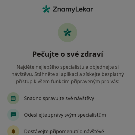
Hla
Dermatolog • Praha 2, Praha, hl město Praha
Filtry
Mapa
Dermatolog, Praha 2, Praha
Pečujte o své zdraví
Jak řadíme výsledky vyhledávání?
Najděte nejlepšího specialistu a objednejte si
návštěvu. Stáhněte si aplikaci a získejte bezplatný
Jakou pojišťovnu máte?
přístup k všem funkcím připraveným pro vás:
Všeobecná zdravotní pojišťovna
Zdravotní poj
Snadno spravujte své návštěvy
Odesílejte zprávy svým specialistům
Dostávejte připomenutí o návštěvě