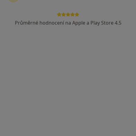
Průměrné hodnocení na Apple a Play Store 4.5
MUDr. Zuzana Procházková
·
Více
Dermatolog
24 názorů
Jihlavská 1558/21, Praha
•
Mapa
LM Clinic
Běžný termín
3 800 Kč
Tento specialista nenabízí online rezervaci termínu na této adrese.
Rezervovat termín