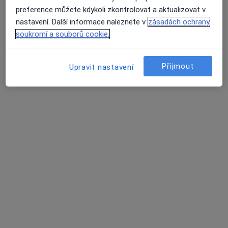
preference můžete kdykoli zkontrolovat a aktualizovat v
nastavení. Další informace naleznete v
zásadách ochrany
soukromí a souborů cookie.
Přijmout
Upravit nastavení
MUDr. Ilya Opanassyuk
·
Více
Dermatolog, Specialista na estetickou medicínu
2 názory
Lovosická 440/40, Praha
•
Mapa
Dermatologie - Dermatovenerologie - Plastická Chirurgie - Medigma PLS, s.r.o.
Dermatologická konzultace
2 000 Kč
Tento specialista nenabízí online rezervaci termínu na této adrese.
Rezervovat termín