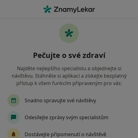
Hla
Dermatolog • Praha 13, Praha, hl město Praha
Filtry
Mapa
Dermatolog, Praha 13, Praha
Pečujte o své zdraví
Jak řadíme výsledky vyhledávání?
Najděte nejlepšího specialistu a objednejte si
návštěvu. Stáhněte si aplikaci a získejte bezplatný
Jakou pojišťovnu máte?
přístup k všem funkcím připraveným pro vás:
Všeobecná zdravotní pojišťovna
Zdravotní poj
Snadno spravujte své návštěvy
Odesílejte zprávy svým specialistům
Dostávejte připomenutí o návštěvě