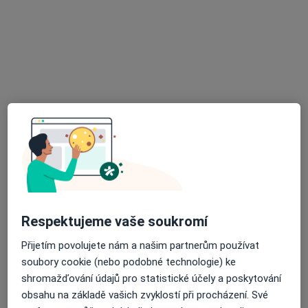
Dobro Clinic
·
Více
Dermatolog, Endokrinolog, Gynekolog
Jankovcova 788/16, Praha
•
Mapa
Dobro Clinic
Tato klinika nemá specialisty s dostupnými termíny v online kalendáři
Zobrazit profil
Respektujeme vaše soukromí
Přijetím povolujete nám a našim partnerům používat
soubory cookie (nebo podobné technologie) ke
MUDr. Květa Gazdíková
shromažďování údajů pro statistické účely a poskytování
·
Více
Dermatolog
obsahu na základě vašich zvyklostí při procházení. Své
6 názorů