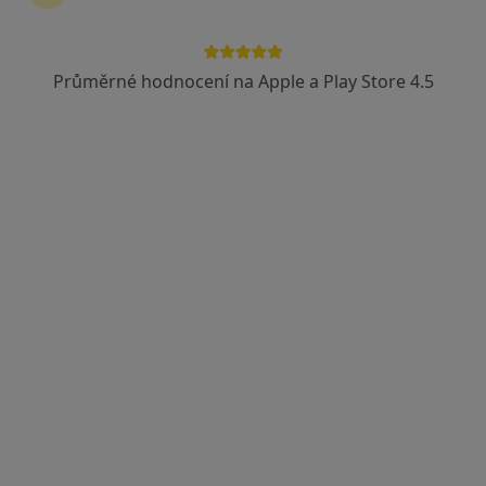
Průměrné hodnocení na Apple a Play Store 4.5
MUDr. Iva Špaňárová
·
Více
Dermatolog
422 názorů
Antala Staška 1670/80, Praha
•
Mapa
Poliklinika Budějovická - vchod č. 4, zelená budova, 6.patro
Tento specialista nenabízí online rezervaci termínu na této adrese.
Rezervovat termín