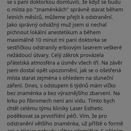
se s paní doktorkou domluvili, že když se budu
o místa po "znaménkách" správně starat během
letních měsíců, můžeme přejít k odstranění.
Jako správný odvážný muž jsem si nechal
píchnout lokální anestetikum a během
maximálně 10 minut mi paní doktorka se
sestřičkou odstranily erbiovým laserem veškeré
nežádoucí útvary. Celý zákrok provázela
přátelská atmosféra a úsměv všech tří. Na závěr
jsem dostal opět upozornění, jak se o ošetřená
místa starat zejména s ohledem na sluneční
záření. Dnes, s odstupem 6 týdnů mám víčko
bez znaménka a bez výraznějšího zbarvení. Na
krku po fibromech není ani vidu. Tímto bych
chtěl celému týmu kliniky Laser Esthetic
poděkovat za prvotřídní péči. Vím, že pro
odstranění většího znaménka, už příště o formě
ani o klinice nebudu vůbec přemýšlet. S přáním