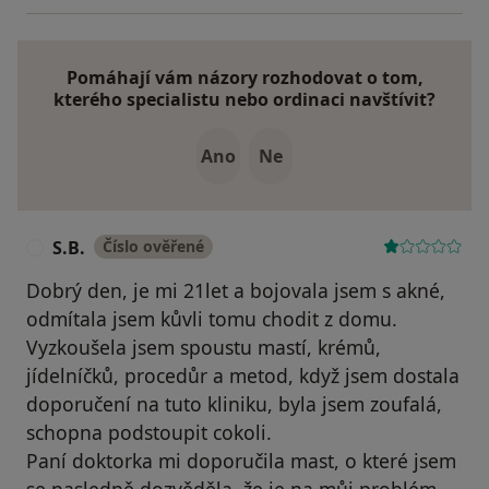
Pomáhají vám názory rozhodovat o tom,
kterého specialistu nebo ordinaci navštívit?
Ano
Ne
S.B.
Číslo ověřené
S
Dobrý den, je mi 21let a bojovala jsem s akné,
odmítala jsem kůvli tomu chodit z domu.
Vyzkoušela jsem spoustu mastí, krémů,
jídelníčků, procedůr a metod, když jsem dostala
doporučení na tuto kliniku, byla jsem zoufalá,
schopna podstoupit cokoli.
Paní doktorka mi doporučila mast, o které jsem
se nasledně dozvěděla, že je na můj problém