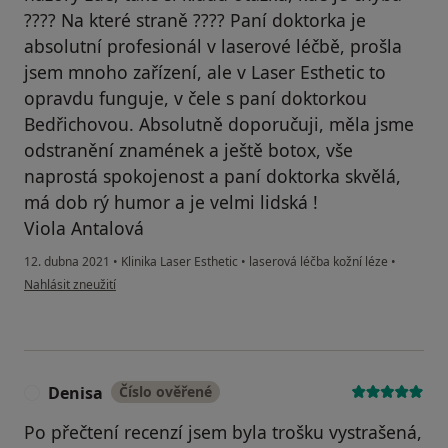
???? Na které straně ???? Paní doktorka je
absolutní profesionál v laserové léčbě, prošla
jsem mnoho zařízení, ale v Laser Esthetic to
opravdu funguje, v čele s paní doktorkou
Bedřichovou. Absolutně doporučuji, měla jsme
odstranění znamének a ještě botox, vše
naprostá spokojenost a paní doktorka skvělá,
má dob rý humor a je velmi lidská !
Viola Antalová
12. dubna 2021
•
Klinika Laser Esthetic
•
laserová léčba kožní léze
•
podle názoru uživatele Paní doktorka Bedřichová je absolutní profesionál !
Nahlásit zneužití
Denisa
Číslo ověřené
D
Po přečtení recenzí jsem byla trošku vystrašená,