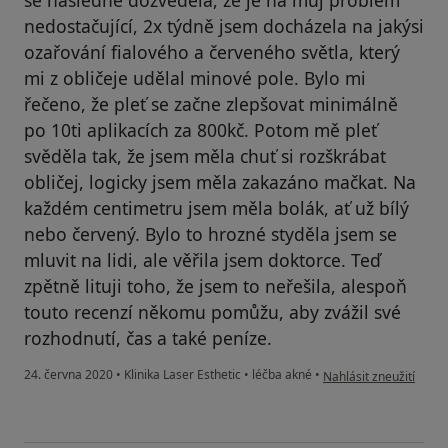
nedostačující, 2x týdně jsem docházela na jakýsi
ozařování fialového a červeného světla, který
mi z obličeje udělal minové pole. Bylo mi
řečeno, že pleť se začne zlepšovat minimálně
po 10ti aplikacích za 800kč. Potom mě pleť
svěděla tak, že jsem měla chuť si rozškrábat
obličej, logicky jsem měla zakazáno mačkat. Na
každém centimetru jsem měla bolák, ať už bílý
nebo červený. Bylo to hrozné styděla jsem se
mluvit na lidi, ale věřila jsem doktorce. Teď
zpětně lituji toho, že jsem to neřešila, alespoň
touto recenzí někomu pomůžu, aby zvážil své
rozhodnutí, čas a také peníze.
podle názoru uživatele
24. června 2020
•
Klinika Laser Esthetic
•
léčba akné
•
Nahlásit zneužití