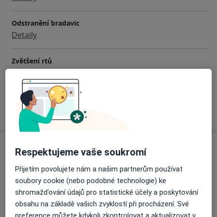
Přednáší a publikuje pro laickou i odbornou veřejnost
Je držitelkou licence České lékařské komory jako lektor
Odstranění bradavic
a odborný garant v lékařské praxi pro obor
Detaily
dermatovenerologie
členkou České lékařské společnosti JEP pro využití
Zvětšení rtů
laserů v medicíně
Detaily
členkou Evropské laserové asociace
Statut školitele České lékařské společnosti pro využití
laserů v medicíně
Jak fungují ceny?
Adresa
Respektujeme vaše soukromí
Přijetím povolujete nám a našim partnerům používat
Klinika Laser Esthetic
soubory cookie (nebo podobné technologie) ke
Washingtonova 17,
Praha
110 00
shromažďování údajů pro statistické účely a poskytování
obsahu na základě vašich zvyklostí při procházení. Své
Přiblížit mapu
preference můžete kdykoli zkontrolovat a aktualizovat v
se otevře v nové záložce