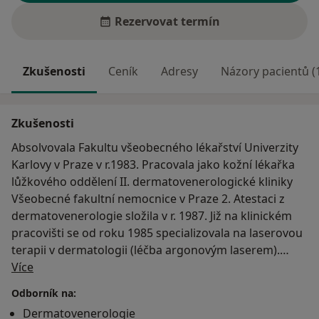
Rezervovat termín
Zkušenosti
Ceník
Adresy
Názory pacientů (
Zkušenosti
Absolvovala Fakultu všeobecného lékařství Univerzity
Karlovy v Praze v r.1983. Pracovala jako kožní lékařka
lůžkového oddělení II. dermatovenerologické kliniky
Všeobecné fakultní nemocnice v Praze 2. Atestaci z
dermatovenerologie složila v r. 1987. Již na klinickém
pracovišti se od roku 1985 specializovala na laserovou
terapii v dermatologii (léčba argonovým laserem).
O mně
Více
Od roku 1997, kdy na český medicínský trh pronikly
Odborník na:
světové firmy zabývající se výrobou laserové
Dermatovenerologie
technologie, se MUDr. Bedřichová plně věnuje