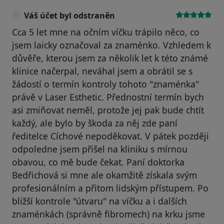
Váš účet byl odstraněn
Cca 5 let mne na očním víčku trápilo něco, co
jsem laicky označoval za znaménko. Vzhledem k
důvěře, kterou jsem za několik let k této známé
klinice načerpal, neváhal jsem a obrátil se s
žádostí o termín kontroly tohoto "znaménka"
právě v Laser Esthetic. Přednostní termín bych
asi zmiňovat neměl, protože jej pak bude chtít
každý, ale bylo by škoda za něj zde paní
ředitelce Cíchové nepoděkovat. V pátek později
odpoledne jsem přišel na kliniku s mírnou
obavou, co mě bude čekat. Paní doktorka
Bedřichová si mne ale okamžitě získala svým
profesionálním a přitom lidským přístupem. Po
bližší kontrole "útvaru" na víčku a i dalších
znaménkách (správně fibromech) na krku jsme