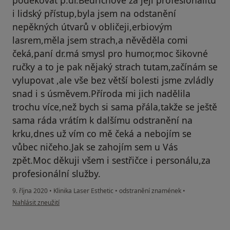
i lidský přístup,byla jsem na odstanění
nepěkných útvarů v obličeji,erbiovým
lasrem,měla jsem strach,a něvěděla comi
čeká,paní dr.má smysl pro humor,moc šikovné
ručky a to je pak nějaký strach tutam,začínám se
vylupovat ,ale vše bez větší bolesti jsme zvládly
snad i s úsměvem.Příroda mi jich nadělila
trochu více,než bych si sama přála,takže se ještě
sama ráda vrátím k dalšímu odstranění na
krku,dnes už vím co mě čeká a nebojím se
vůbec ničeho.Jak se zahojím sem u Vás
zpět.Moc děkuji všem i sestřičce i personálu,za
profesionální služby.
9. října 2020
•
Klinika Laser Esthetic
•
odstranění znamének
•
podle názoru uživatele Hana Premová
Nahlásit zneužití