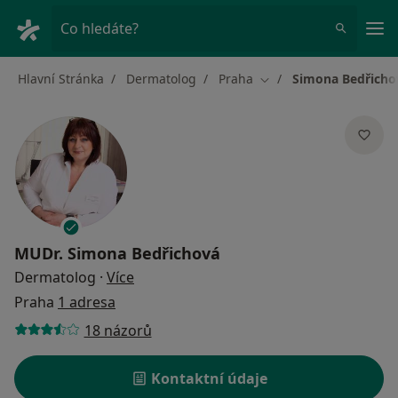
Hla
Co hledáte?
Hlavní Stránka
Dermatolog
Praha
Simona Bedřicho
Změna města
MUDr.
Simona Bedřichová
o specializacích
Dermatolog
·
Více
Praha
1 adresa
18 názorů
Kontaktní údaje