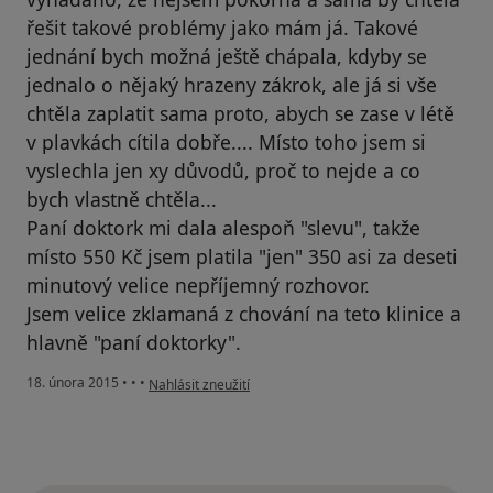
řešit takové problémy jako mám já. Takové
jednání bych možná ještě chápala, kdyby se
jednalo o nějaký hrazeny zákrok, ale já si vše
chtěla zaplatit sama proto, abych se zase v létě
v plavkách cítila dobře.... Místo toho jsem si
vyslechla jen xy důvodů, proč to nejde a co
bych vlastně chtěla...
Paní doktork mi dala alespoň "slevu", takže
místo 550 Kč jsem platila "jen" 350 asi za deseti
minutový velice nepříjemný rozhovor.
Jsem velice zklamaná z chování na teto klinice a
hlavně "paní doktorky".
podle názoru uživatele Váš účet byl odstraněn
18. února 2015
•
•
•
Nahlásit zneužití