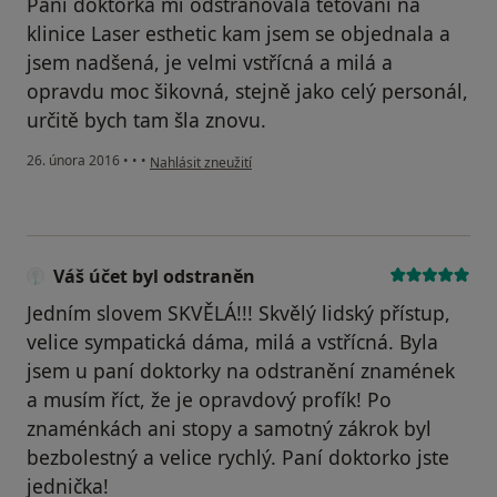
Paní doktorka mi odstraňovala tetování na
klinice Laser esthetic kam jsem se objednala a
jsem nadšená, je velmi vstřícná a milá a
opravdu moc šikovná, stejně jako celý personál,
určitě bych tam šla znovu.
podle názoru uživatele Váš účet byl odstraněn
26. února 2016
•
•
•
Nahlásit zneužití
Váš účet byl odstraněn
Jedním slovem SKVĚLÁ!!! Skvělý lidský přístup,
velice sympatická dáma, milá a vstřícná. Byla
jsem u paní doktorky na odstranění znamének
a musím říct, že je opravdový profík! Po
znaménkách ani stopy a samotný zákrok byl
bezbolestný a velice rychlý. Paní doktorko jste
jednička!