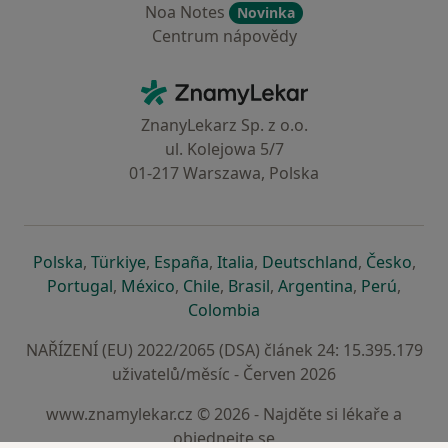
Noa Notes
Novinka
Centrum nápovědy
Kontakt
ZnamyLekar - Hlavní stránka
ZnanyLekarz Sp. z o.o.
ul. Kolejowa 5/7
01-217 Warszawa, Polska
se otevře v nové záložce
se otevře v nové záložce
se otevře v nové záložce
se otevře v nové záložce
se otevře v 
se o
Polska
,
Türkiye
,
España
,
Italia
,
Deutschland
,
Česko
,
se otevře v nové záložce
se otevře v nové záložce
se otevře v nové záložce
se otevře v nové záložc
se otevře v 
se ote
Portugal
,
México
,
Chile
,
Brasil
,
Argentina
,
Perú
,
se otevře v nové záložce
Colombia
NAŘÍZENÍ (EU) 2022/2065 (DSA) článek 24: 15.395.179
uživatelů/měsíc - Červen 2026
www.znamylekar.cz © 2026 - Najděte si lékaře a
objednejte se