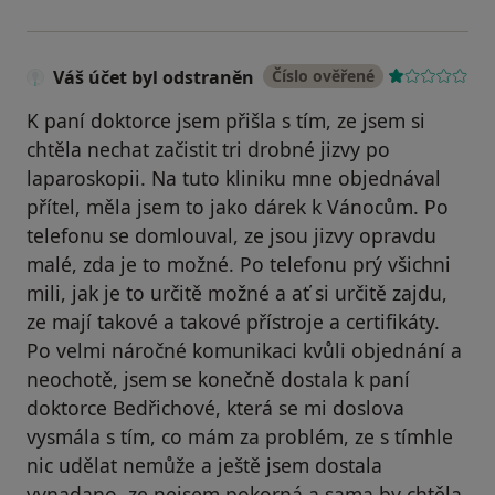
Váš účet byl odstraněn
Číslo ověřené
K paní doktorce jsem přišla s tím, ze jsem si
chtěla nechat začistit tri drobné jizvy po
laparoskopii. Na tuto kliniku mne objednával
přítel, měla jsem to jako dárek k Vánocům. Po
telefonu se domlouval, ze jsou jizvy opravdu
malé, zda je to možné. Po telefonu prý všichni
mili, jak je to určitě možné a ať si určitě zajdu,
ze mají takové a takové přístroje a certifikáty.
Po velmi náročné komunikaci kvůli objednání a
neochotě, jsem se konečně dostala k paní
doktorce Bedřichové, která se mi doslova
vysmála s tím, co mám za problém, ze s tímhle
nic udělat nemůže a ještě jsem dostala
vynadano, ze nejsem pokorná a sama by chtěla