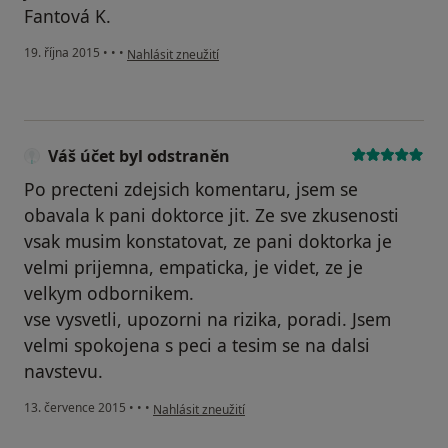
Fantová K.
podle názoru uživatele Váš účet byl odstraněn
19. října 2015
•
•
•
Nahlásit zneužití
Váš účet byl odstraněn
Po precteni zdejsich komentaru, jsem se
obavala k pani doktorce jit. Ze sve zkusenosti
vsak musim konstatovat, ze pani doktorka je
velmi prijemna, empaticka, je videt, ze je
velkym odbornikem.
vse vysvetli, upozorni na rizika, poradi. Jsem
velmi spokojena s peci a tesim se na dalsi
navstevu.
podle názoru uživatele Váš účet byl odstraněn
13. července 2015
•
•
•
Nahlásit zneužití