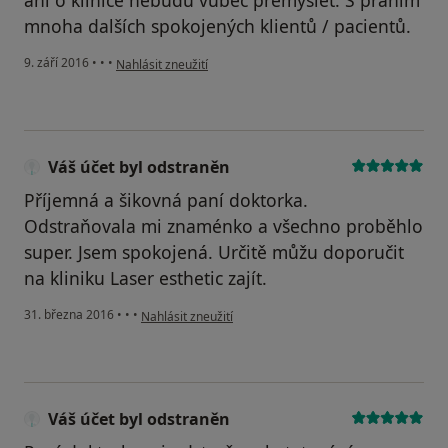
mnoha dalších spokojených klientů / pacientů.
podle názoru uživatele Váš účet byl odstraněn
9. září 2016
•
•
•
Nahlásit zneužití
Váš účet byl odstraněn
Příjemná a šikovná paní doktorka.
Odstraňovala mi znaménko a všechno proběhlo
super. Jsem spokojená. Určitě můžu doporučit
na kliniku Laser esthetic zajít.
podle názoru uživatele Váš účet byl odstraněn
31. března 2016
•
•
•
Nahlásit zneužití
Váš účet byl odstraněn