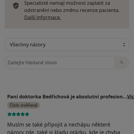
Specialisté nemají možnost zaplatit za
odstranění nebo změnu recenze pacienta.
Další informace o názorech
Další informace.
Hledejte v názorech
P
Paní doktorka Bedřichová je absolutní profesion
...
Ví
Číslo ověřené
Musím se také připojit a nechápu některé
názory zde, také si kladu otázku, kde je chyba