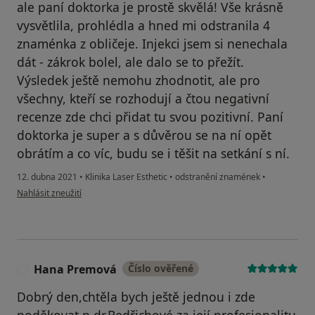
ale paní doktorka je prostě skvělá! Vše krásně
vysvětlila, prohlédla a hned mi odstranila 4
znaménka z obličeje. Injekci jsem si nenechala
dát - zákrok bolel, ale dalo se to přežít.
Výsledek ještě nemohu zhodnotit, ale pro
všechny, kteří se rozhodují a čtou negativní
recenze zde chci přidat tu svou pozitivní. Paní
doktorka je super a s důvěrou se na ní opět
obrátím a co víc, budu se i těšit na setkání s ní.
12. dubna 2021
•
Klinika Laser Esthetic
•
odstranění znamének
•
podle názoru uživatele Denisa
Nahlásit zneužití
Hana Premová
Číslo ověřené
H
Dobrý den,chtěla bych ještě jednou i zde
poděkovat p.dr.Bedřichové za její profesionalitu