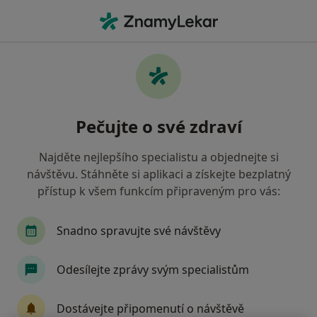
Hla
Dermatolog • Praha, hl město Praha
Filtry
• 1
Mapa
Doporučení dermatologové s Pojišťovna
Pečujte o své zdraví
VZP, a.s. Praha
Jak řadíme výsledky vyhledávání?
Najděte nejlepšího specialistu a objednejte si
návštěvu. Stáhněte si aplikaci a získejte bezplatný
přístup k všem funkcím připraveným pro vás:
Snadno spravujte své návštěvy
Odesílejte zprávy svým specialistům
MUDr. Marie Königová
Dostávejte připomenutí o návštěvě
·
Více
Dermatolog