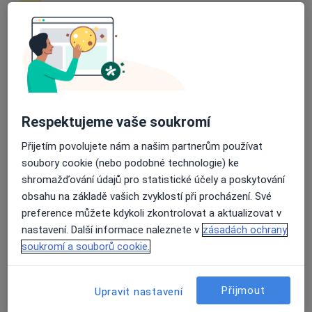
43 názorů
Krkonošská 2001/16, Praha
•
Mapa
Průměrné hodnocení na Apple a Play Store 4.5
Avecutis s.r.o.
Botox
od 2 000 kč
Tento specialista nenabízí online rezervaci termínu na této adrese.
Respektujeme vaše soukromí
Rezervovat termín
Přijetím povolujete nám a našim partnerům používat
soubory cookie (nebo podobné technologie) ke
shromažďování údajů pro statistické účely a poskytování
obsahu na základě vašich zvyklostí při procházení. Své
preference můžete kdykoli zkontrolovat a aktualizovat v
nastavení. Další informace naleznete v
zásadách ochrany
soukromí a souborů cookie.
MUDr. Lucie Růžičková Jarešová
Přijmout
Upravit nastavení
·
Více
Dermatolog