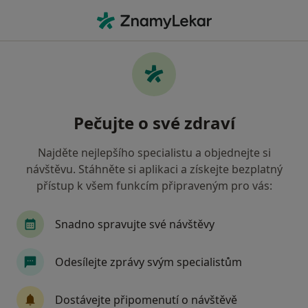
Hla
Pediatr • Praha, hl město Praha
Filtry
• 1
Mapa
Doporučení pediatři s Pojišťovna VZP, a.s.
Pečujte o své zdraví
Praha
Jak řadíme výsledky vyhledávání?
Najděte nejlepšího specialistu a objednejte si
návštěvu. Stáhněte si aplikaci a získejte bezplatný
přístup k všem funkcím připraveným pro vás:
Snadno spravujte své návštěvy
Odesílejte zprávy svým specialistům
MUDr. Jindřich Pohl
Dostávejte připomenutí o návštěvě
·
Více
Pediatr, Plicní lékař