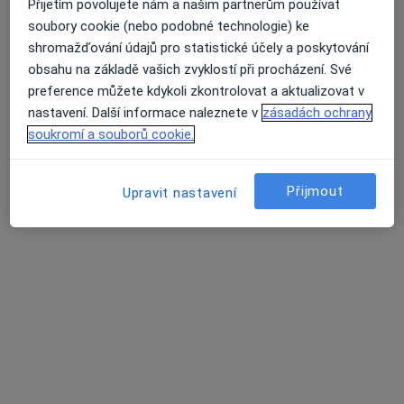
Přijetím povolujete nám a našim partnerům používat
26 názorů
soubory cookie (nebo podobné technologie) ke
Uzbecká 1409/8, Praha
•
Mapa
shromažďování údajů pro statistické účely a poskytování
MUDr. Michal Weinreb
obsahu na základě vašich zvyklostí při procházení. Své
preference můžete kdykoli zkontrolovat a aktualizovat v
Tento specialista nenabízí online rezervaci termínu na této adrese.
nastavení. Další informace naleznete v
zásadách ochrany
Rezervovat termín
soukromí a souborů cookie.
Přijmout
Upravit nastavení
MUDr. Edita Formánková
·
Více
Pediatr
16 názorů