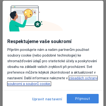
MUDr. Tomáš Konečný
·
Více
Praktický lékař
10 názorů
U dvou srpů 2024/2, Praha
•
Mapa
GalénMedic s.r.o.
Respektujeme vaše soukromí
Tento specialista nenabízí online rezervaci termínu na této adrese.
Přijetím povolujete nám a našim partnerům používat
Rezervovat termín
soubory cookie (nebo podobné technologie) ke
shromažďování údajů pro statistické účely a poskytování
obsahu na základě vašich zvyklostí při procházení. Své
preference můžete kdykoli zkontrolovat a aktualizovat v
nastavení. Další informace naleznete v
zásadách ochrany
soukromí a souborů cookie.
Přijmout
Upravit nastavení