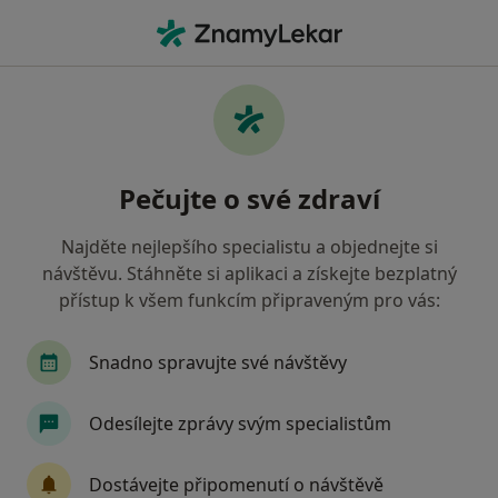
Hla
Průjem • Praha, hl město Praha
Filtry
• 1
Mapa
Průjem Praha
Pečujte o své zdraví
Jak řadíme výsledky vyhledávání?
Najděte nejlepšího specialistu a objednejte si
návštěvu. Stáhněte si aplikaci a získejte bezplatný
Jakého specialistu hledáte?
přístup k všem funkcím připraveným pro vás:
Praktický lékař
Pediatr
Chirurg
Gast
Snadno spravujte své návštěvy
Odesílejte zprávy svým specialistům
Dostávejte připomenutí o návštěvě