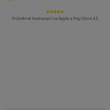
Průměrné hodnocení na Apple a Play Store 4.5
MUDr. Marie Vadbolská
·
Více
Praktický lékař
Bakovská 999/4, Praha
•
Mapa
Štolfa-praktik s.r.o. PŘIJÍMÁME NOVÉ PACIENTY
Očkování
od 200 kč
Tento specialista nenabízí online rezervaci termínu na této adrese.
Rezervovat termín