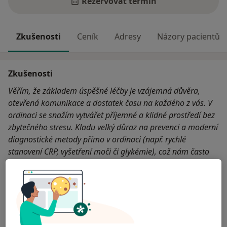
Rezervovat termín
Zkušenosti
Ceník
Adresy
Názory pacientů
Zkušenosti
Věřím, že základem úspěšné léčby je vzájemná důvěra,
otevřená komunikace a dostatek času na každého z vás. V
ordinaci se snažím vytvářet příjemné a klidné prostředí bez
zbytečného stresu. Kladu velký důraz na prevenci a moderní
diagnostické metody přímo v ordinaci (např. rychlé
stanovení CRP, vyšetření moči či glykémie), což nám často
ušetří čas i cestu ke specialistům.
O mně
Více
Odborník na:
Všeobecný praktický lékař