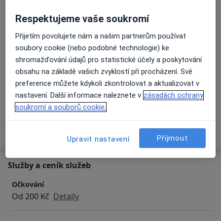
Pracovní lékařství
Respektujeme vaše soukromí
Hlavní léčená onemocnění
Astma
Arteriální hypertenze
Přijetím povolujete nám a našim partnerům používat
Chronická onemocnění
Zažívací poruchy
soubory cookie (nebo podobné technologie) ke
shromažďování údajů pro statistické účely a poskytování
a11y_sr_more_diseases
Vnitřní nemoci
+24
obsahu na základě vašich zvyklostí při procházení. Své
preference můžete kdykoli zkontrolovat a aktualizovat v
Pacienti, které ošetřuji
nastavení. Další informace naleznete v
zásadách ochrany
Dospělí
soukromí a souborů cookie.
Více
o zkušenostech
Přijmout
Upravit nastavení
Služby a ceník služeb
Očkování
Od 200 Kč
Detaily