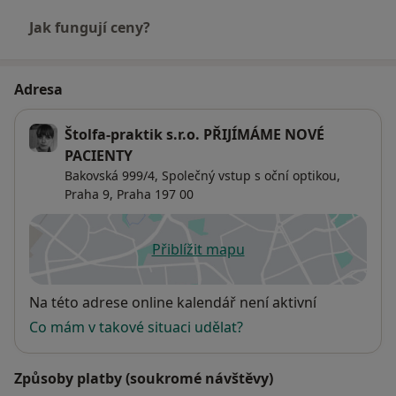
Jak fungují ceny?
Adresa
Štolfa-praktik s.r.o. PŘIJÍMÁME NOVÉ
PACIENTY
Bakovská 999/4,
Společný vstup s oční optikou,
Praha 9
,
Praha
197 00
Přiblížit mapu
se otevře v nové záložce
Dostupnost
Na této adrese online kalendář není aktivní
Co mám v takové situaci udělat?
Způsoby platby (soukromé návštěvy)