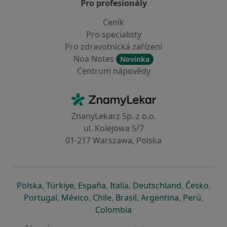
Pro profesionály
Ceník
Pro specialisty
Pro zdravotnická zařízení
Noa Notes
Novinka
Centrum nápovědy
Kontakt
ZnamyLekar - Hlavní stránka
ZnanyLekarz Sp. z o.o.
ul. Kolejowa 5/7
01-217 Warszawa, Polska
se otevře v nové záložce
se otevře v nové záložce
se otevře v nové záložce
se otevře v nové záložce
se otevře v 
se o
Polska
,
Türkiye
,
España
,
Italia
,
Deutschland
,
Česko
,
se otevře v nové záložce
se otevře v nové záložce
se otevře v nové záložce
se otevře v nové záložc
se otevře v 
se ote
Portugal
,
México
,
Chile
,
Brasil
,
Argentina
,
Perú
,
se otevře v nové záložce
Colombia