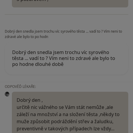
Dobrý den snedla jsem trochu víc syrového těsta ... vadí to ? Vím neni to
zdravé ale bylo to po hodn
Dobrý den snedla jsem trochu víc syrového
těsta ... vadí to ? Vím neni to zdravé ale bylo to
po hodne dlouhé době
ODPOVĚĎ LÉKAŘE:
Dobrý den ,
určitě nic vážného se Vám stát nemůže ,ale
záleží na množství a na složení těsta ,někdy to
muže způsobit podráždění střev a žaludku,
preventivně v takových případech lze vždy…