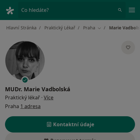
Hla
Co hledáte?
Hlavní Stránka
Praktický Lékař
Praha
Marie Vadbol
Změna města
MUDr.
Marie Vadbolská
o specializacích
Praktický lékař
·
Více
Praha
1 adresa
Kontaktní údaje