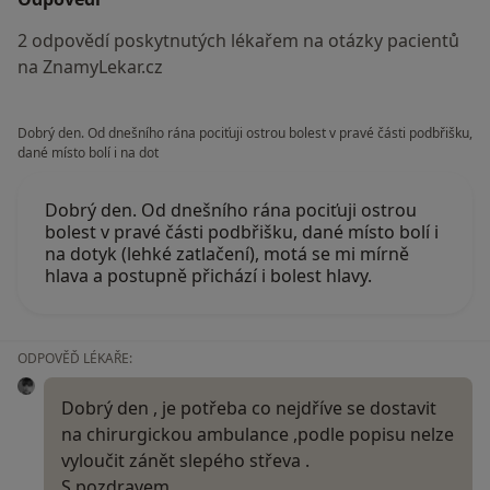
2 odpovědí poskytnutých lékařem na otázky pacientů
na ZnamyLekar.cz
Dobrý den. Od dnešního rána pociťuji ostrou bolest v pravé části podbřišku,
dané místo bolí i na dot
Dobrý den. Od dnešního rána pociťuji ostrou
bolest v pravé části podbřišku, dané místo bolí i
na dotyk (lehké zatlačení), motá se mi mírně
hlava a postupně přichází i bolest hlavy.
ODPOVĚĎ LÉKAŘE:
Dobrý den , je potřeba co nejdříve se dostavit
na chirurgickou ambulance ,podle popisu nelze
vyloučit zánět slepého střeva .
S pozdravem ,