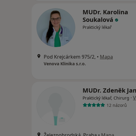
MUDr. Karolina
Soukalová
Praktický lékař
Pod Krejcárkem 975/2,
•
Mapa
Venova Klinika s.r.o.
MUDr. Zdeněk Ja
·
V
Praktický lékař, Chirurg
12 názorů
Železnobrodská, Praha
•
Mapa