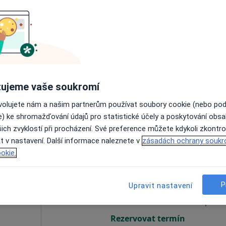
bolská
Dnes
Zítra
So
Ne
6 Srpen
7 Srpen
8 Srpen
9 Srpen
Online rezervace termínu není k dispozic
Rezervovat termín
ujeme vaše soukromí
ENTY
ovolujete nám a našim partnerům používat soubory cookie (nebo po
od 200 kč
e) ke shromažďování údajů pro statistické účely a poskytování obs
ich zvyklostí při procházení. Své preference můžete kdykoli zkontro
t v nastavení. Další informace naleznete v
zásadách ochrany soukr
okie.
Dnes
Zítra
So
Ne
6 Srpen
7 Srpen
8 Srpen
9 Srpen
P
Upravit nastavení
Online rezervace termínu není k dispozic
Rezervovat termín