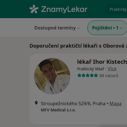
specializ
Dostupné termíny
Pojištění
•
1
Doporučení praktičtí lékaři s Oborová
lékař Ihor Kistec
·
Více
Praktický lékař
88 názorů
Stroupežnického 529/6, Praha
•
Mapa
MFV Medical s.r.o.