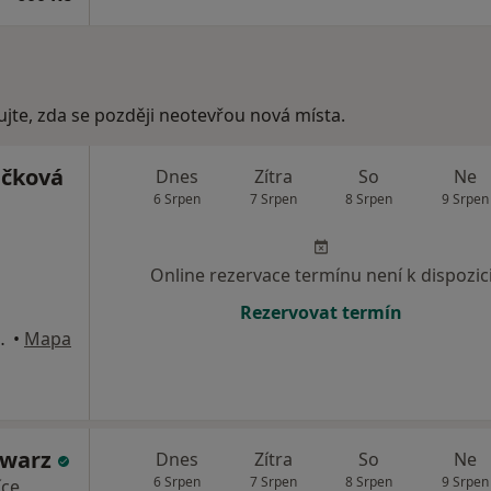
ujte, zda se později neotevřou nová místa.
áčková
Dnes
Zítra
So
Ne
6 Srpen
7 Srpen
8 Srpen
9 Srpen
Online rezervace termínu není k dispozic
Rezervovat termín
09, Praha 6-Ruzyně, Praha
•
Mapa
hwarz
Dnes
Zítra
So
Ne
6 Srpen
7 Srpen
8 Srpen
9 Srpen
íce