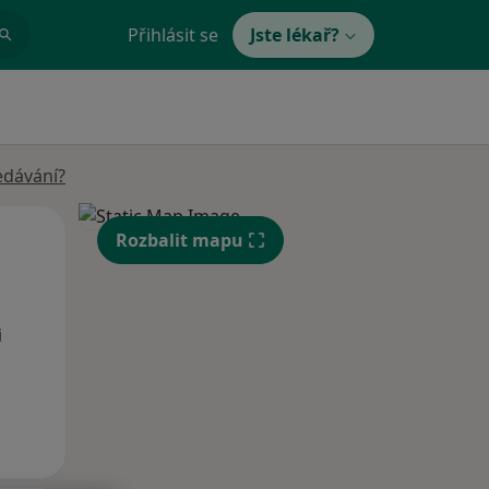
Přihlásit se
Jste lékař?
edávání?
Po
Út
St
Rozbalit mapu
10 Srpen
11 Srpen
12 Srpen
i