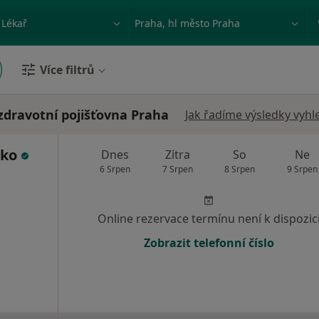
ace, nemoc nebo příjmení
Město nebo region
Více filtrů
 zdravotní pojišťovna Praha
Jak řadíme výsledky vyhl
hko
Dnes
Zítra
So
Ne
6 Srpen
7 Srpen
8 Srpen
9 Srpen
Online rezervace termínu není k dispozic
Zobrazit telefonní číslo