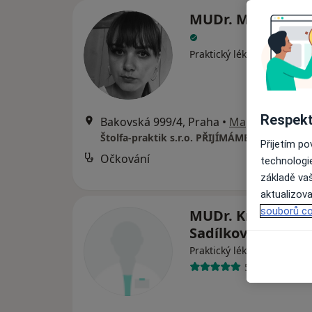
MUDr. Marie Vad
·
Více
Praktický lékař
Respekt
Bakovská 999/4, Praha
•
Mapa
Štolfa-praktik s.r.o. PŘIJÍMÁME NOVÉ PACI
Přijetím p
Očkování
technologi
základě vaš
aktualizova
souborů co
MUDr. Kristina
Sadílková
·
Více
Praktický lékař
5 názorů