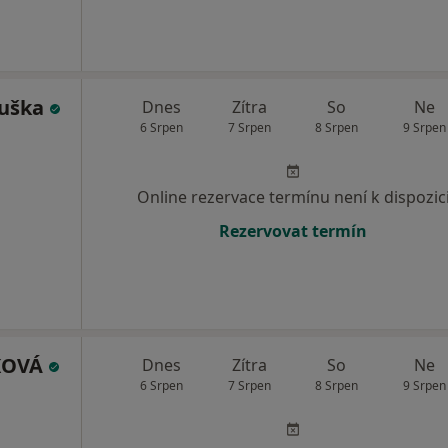
ouška
Dnes
Zítra
So
Ne
6 Srpen
7 Srpen
8 Srpen
9 Srpen
Online rezervace termínu není k dispozic
Rezervovat termín
ČKOVÁ
Dnes
Zítra
So
Ne
6 Srpen
7 Srpen
8 Srpen
9 Srpen