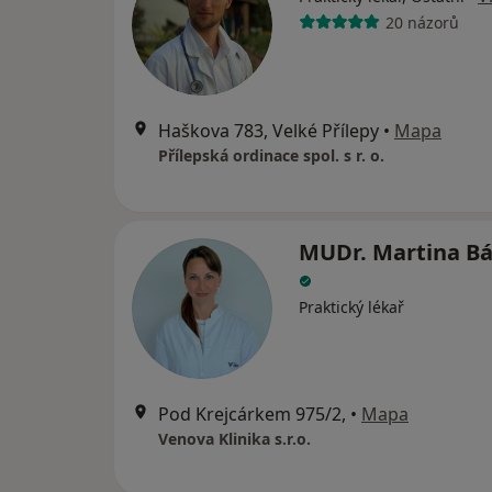
20 názorů
Haškova 783, Velké Přílepy
•
Mapa
Přílepská ordinace spol. s r. o.
MUDr. Martina B
Praktický lékař
Pod Krejcárkem 975/2,
•
Mapa
Venova Klinika s.r.o.