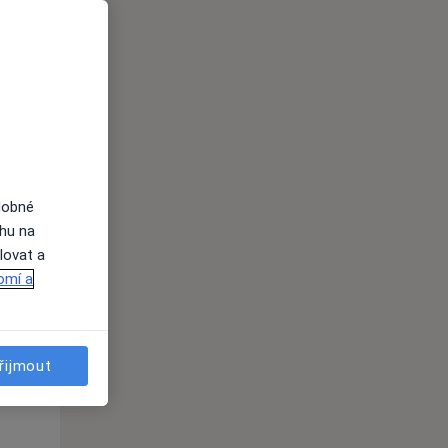
Po
Út
St
10 Srpen
11 Srpen
12 Srpen
i
dobné
ahu na
lovat a
omí a
Po
Út
St
10 Srpen
11 Srpen
12 Srpen
řijmout
i