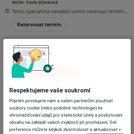
MUDr. Pavla Klimková
Tento specialista nenabízí online rezervaci termínu na této adrese.
Rezervovat termín
Respektujeme vaše soukromí
MUDr. Jiří Neuwirth
Praktický lékař
Přijetím povolujete nám a našim partnerům používat
10 názorů
soubory cookie (nebo podobné technologie) ke
shromažďování údajů pro statistické účely a poskytování
Dolní 497, Frenštát pod Radhoštěm
•
Mapa
obsahu na základě vašich zvyklostí při procházení. Své
Praktický lékař pro dospělé
preference můžete kdykoli zkontrolovat a aktualizovat v