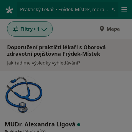
Hla
Praktický Lékař • Frýdek-Místek, moravskoslezský
Filtry
• 1
Mapa
Doporučení praktičtí lékaři s Oborová
zdravotní pojišťovna Frýdek-Místek
Jak řadíme výsledky vyhledávání?
MUDr. Alexandra Ligová
·
Více
Praktický lékař