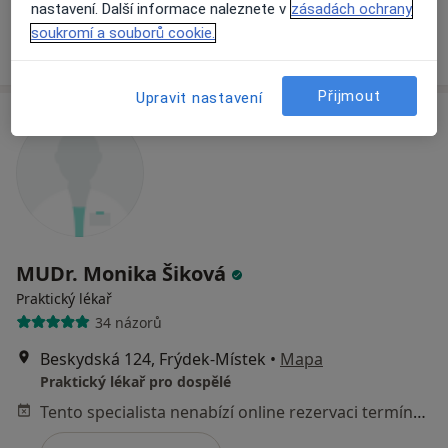
Tento specialista nenabízí online rezervaci termínu na této adrese.
nastavení. Další informace naleznete v
zásadách ochrany
soukromí a souborů cookie.
Rezervovat termín
Přijmout
Upravit nastavení
MUDr. Monika Šiková
Praktický lékař
34 názorů
Beskydská 124, Frýdek-Místek
•
Mapa
Praktický lékař pro dospělé
Tento specialista nenabízí online rezervaci termínu na této adrese.