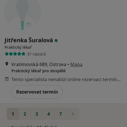
Jitřenka Šuralová
Praktický lékař
37 názorů
Vratimovská 689, Ostrava
•
Mapa
Praktický lékař pro dospělé
Tento specialista nenabízí online rezervaci termínu na této adrese.
Rezervovat termín
1
2
3
4
7