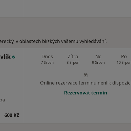
berecký, v oblastech blízkých vašemu vyhledávání.
vlík
Dnes
Zítra
Ne
Po
7 Srpen
8 Srpen
9 Srpen
10 Srpe
Online rezervace termínu není k dispozic
Rezervovat termín
pa
600 Kč