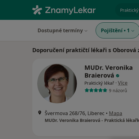
specializ
Dostupné termíny
Pojištění
•
1
Doporučení praktičtí lékaři s Oborová 
MUDr. Veronika
Braierová
·
Více
Praktický lékař
9 názorů
Švermova 268/76, Liberec
•
Mapa