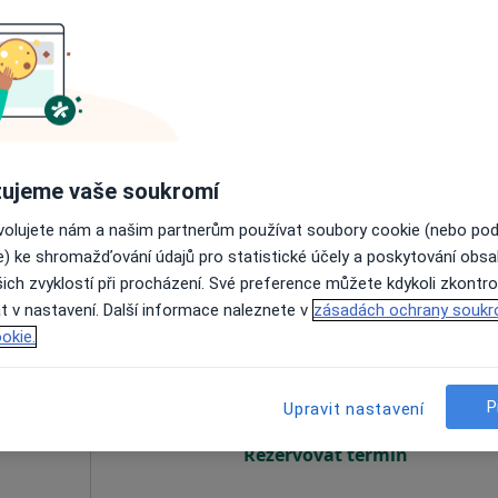
nerová
Dnes
Zítra
Ne
Po
7 Srpen
8 Srpen
9 Srpen
10 Srpe
Online rezervace termínu není k dispozic
Rezervovat termín
ujeme vaše soukromí
ovolujete nám a našim partnerům používat soubory cookie (nebo po
e) ke shromažďování údajů pro statistické účely a poskytování obs
ich zvyklostí při procházení. Své preference můžete kdykoli zkontro
t v nastavení. Další informace naleznete v
zásadách ochrany soukr
al
Dnes
Zítra
Ne
Po
okie.
7 Srpen
8 Srpen
9 Srpen
10 Srpe
P
Upravit nastavení
Online rezervace termínu není k dispozic
Rezervovat termín