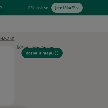
Přihlásit se
Jste lékař?
edávání?
Út
St
Čt
Rozbalit mapu
n
11 Srpen
12 Srpen
13 Srpen
i