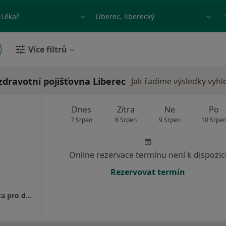
ace, nemoc nebo příjmení
Město nebo region
Více filtrů
zdravotní pojišťovna Liberec
Jak řadíme výsledky vyhl
Dnes
Zítra
Ne
Po
7 Srpen
8 Srpen
9 Srpen
10 Srpe
Online rezervace termínu není k dispozic
Rezervovat termín
MUDr. Veronika Braierová - Praktická lékařka pro dospělé