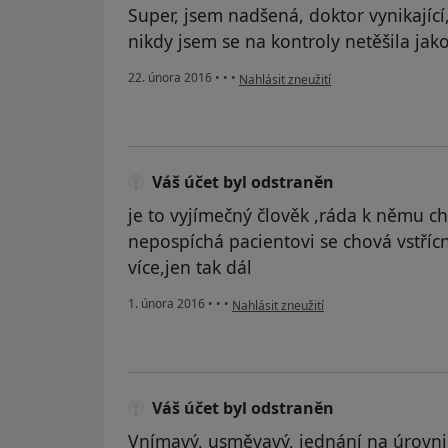
Super, jsem nadšená, doktor vynikající,v
nikdy jsem se na kontroly netěšila jak
podle názoru uživatele Váš účet byl o
22. února 2016
•
•
•
Nahlásit zneužití
Váš účet byl odstraněn
je to vyjímečný člověk ,ráda k němu c
nepospíchá pacientovi se chová vstříc
více,jen tak dál
podle názoru uživatele Váš účet byl od
1. února 2016
•
•
•
Nahlásit zneužití
Váš účet byl odstraněn
Vnímavý, usměvavý, jednání na úrovni.