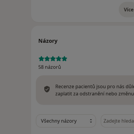
Více
o 
Názory
58 názorů
Recenze pacientů jsou pro nás důle
zaplatit za odstranění nebo změnu
Hledejte v ná