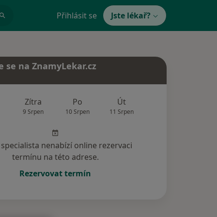
Přihlásit se
Jste lékař?
e se na ZnamyLekar.cz
Zítra
Po
Út
St
Čt
9 Srpen
10 Srpen
11 Srpen
12 Srpen
13 Srp
specialista nenabízí online rezervaci
termínu na této adrese.
Rezervovat termín