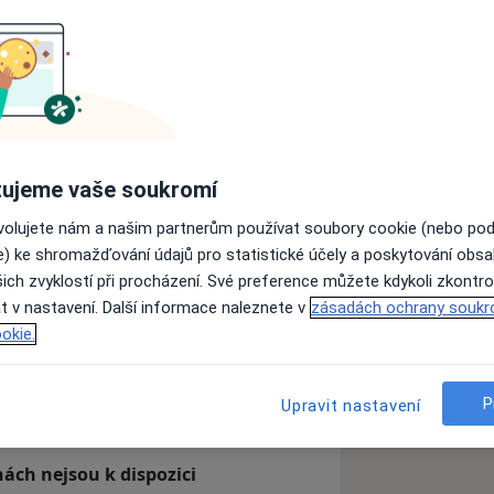
ty Karlovy v Praze v roce 2003.
ondýn, Velká Británie.
c.
ujeme vaše soukromí
n Hospital, Londýn, Velká Británie.
ovolujete nám a našim partnerům používat soubory cookie (nebo po
e) ke shromažďování údajů pro statistické účely a poskytování obs
i v Anglii jako všeobecný praktický
ich zvyklostí při procházení. Své preference můžete kdykoli zkontro
t v nastavení. Další informace naleznete v
zásadách ochrany soukr
iciny)
okie.
zkušenostech
axi, online kurz, "Stanford University",
P
Upravit nastavení
ic Clinic, Georgia, USA
Británie
ách nejsou k dispozici