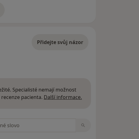
adrese
Přidejte svůj názor
žité. Specialisté nemají možnost
Další informace o názor
 recenze pacienta.
Další informace.
zorech