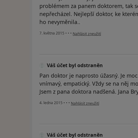
problémem za panem doktorem, tak se sn
nepřecházel. Nejlepší doktor, ke kter
ho nevyměnila..
podle názoru uživatele Váš účet byl o
7. května 2015
•
•
•
Nahlásit zneužití
Váš účet byl odstraněn
Pan doktor je naprosto úžasný. Je moc m
vnímavý, empatický. Vždy se na něj moc
Jsem z pana doktora nadšená. Jana Br
podle názoru uživatele Váš účet byl od
4. ledna 2015
•
•
•
Nahlásit zneužití
Váš účet byl odstraněn