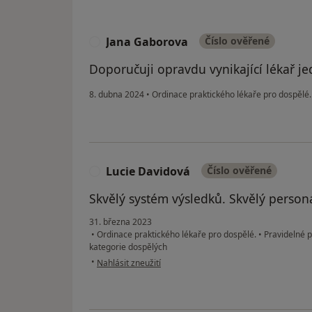
Jana Gaborova
Číslo ověřené
J
Doporučuji opravdu vynikající lékař je
8. dubna 2024
•
Ordinace praktického lékaře pro dospělé
Lucie Davidová
Číslo ověřené
L
Skvělý systém výsledků. Skvělý personá
31. března 2023
•
Ordinace praktického lékaře pro dospělé.
•
Pravidelné p
kategorie dospělých
podle názoru uživatele Lucie Davidová
•
Nahlásit zneužití