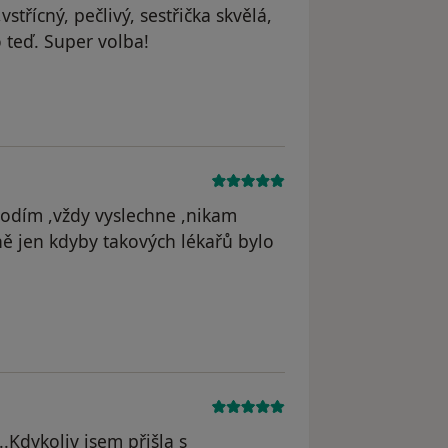
střícný, pečlivý, sestřička skvělá,
o teď. Super volba!
dstraněn
hodím ,vždy vyslechne ,nikam
ně jen kdyby takových lékařů bylo
straněn
.Kdykoliv jsem přišla s