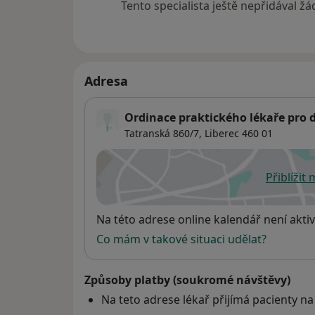
11/2019 Kurz zdraví žen, Londýn, Velká Brit
Tento specialista ještě nepřidával ž
02/2020 kurz veřejné zdraví, Londýn, Velká 
Online žádost o registraci:
www.medling.cz/registration-form.html
Adresa
Ordinace praktického lékaře pro 
.
Tatranská 860/7,
Liberec
460 01
Přiblížit
se
Dostupnost
Na této adrese online kalendář není aktiv
Co mám v takové situaci udělat?
Způsoby platby (soukromé návštěvy)
Na teto adrese lékař přijímá pacienty na