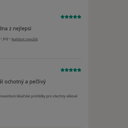
dna z nejlepsi
podle názoru uživatele Jana Gaborova
.
•
Jiný
•
Nahlásit zneužití
l ochotný a pečlivý
reventivní lékařské prohlídky pro všechny věkové