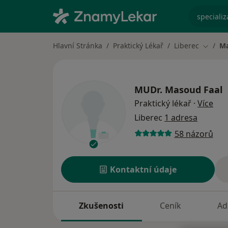
specializ
Hlavní Stránka
Praktický Lékař
Liberec
Ma
Změna 
MUDr.
Masoud Faal
o sp
Praktický lékař
·
Více
Liberec
1 adresa
58 názorů
Kontaktní údaje
Zkušenosti
Ceník
Ad