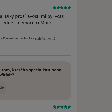
. Díky prozíravosti mi byl včas
sledně v nemocnici Motol
podle názoru uživatele Váš účet byl odstraněn
.
•
Preventivní prohlídka
•
Nahlásit zneužití
tom, kterého specialistu nebo
vštívit?
Ne