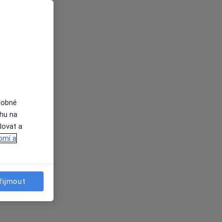
dobné
ahu na
lovat a
omí a
řijmout