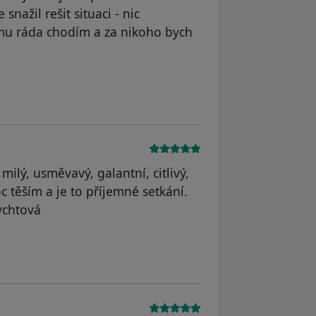
ažil rešit situaci - nic
ému ráda chodím a za nikoho bych
dstraněn
ilý, usměvavý, galantní, citlivý,
 těším a je to příjemné setkání.
ychtová
straněn