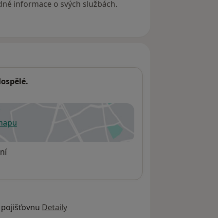
ánie
ádné informace o svých službách.
Británie
dospělé.
 mapu
 otevře v nové záložce
ní
 pojišťovnu
Detaily