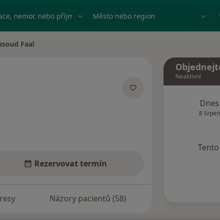
ace, nemoc nebo příjmení
Město nebo region
soud Faal
města
Objednejt
Neaktivní
ecializacích
Dnes
8 Srpen
Tento 
Rezervovat termín
resy
Názory pacientů (58)