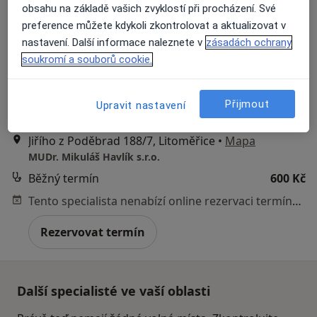
obsahu na základě vašich zvyklostí při procházení. Své
preference můžete kdykoli zkontrolovat a aktualizovat v
nastavení. Další informace naleznete v
zásadách ochrany
soukromí a souborů cookie.
MUDr. Mikuláš Havlík
·
Více
Praktický lékař
Přijmout
Upravit nastavení
316 názorů
Jiřího z Poděbrad 188/7, Litoměřice
•
Mapa
MUDr. Mikuláš Havlík s.r.o.
Běžný termín
600 Kč
Tento specialista nenabízí online rezervaci termínu na této adrese.
Rezervovat termín
Další specialisté ve vaší oblasti