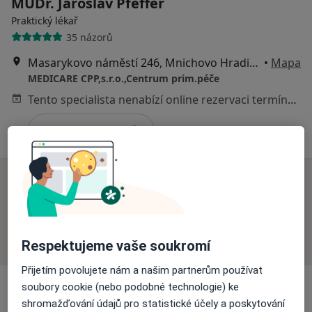
MUDr. Jaroslav Pfeffer
Praktický lékař
35 názorů
Masarykovo náměstí 246, Mnichovo Hradiště
•
Mapa
MEDICARE CPP,s.r.o.,Centrum prim.péče
Tento specialista nenabízí online rezervaci termínu na této adrese.
Rezervovat termín
K dispozici jsou specialisté
Tito specialisté se nacházejí mimo Mnichovo
Hradiště, středočeský, v oblastech blízkých vašemu
Respektujeme vaše soukromí
vyhledávání.
Přijetím povolujete nám a našim partnerům používat
soubory cookie (nebo podobné technologie) ke
shromažďování údajů pro statistické účely a poskytování