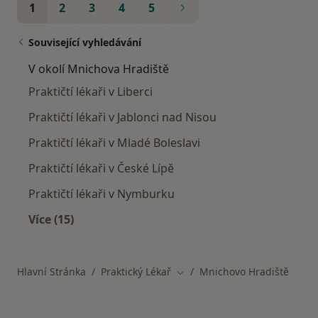
1
2
3
4
5
Související vyhledávání
V okolí Mnichova Hradiště
Praktičtí lékaři v Liberci
Praktičtí lékaři v Jablonci nad Nisou
Praktičtí lékaři v Mladé Boleslavi
Praktičtí lékaři v České Lípě
Praktičtí lékaři v Nymburku
Více (15)
Více v kategorii: V okolí Mnichova Hradiště
Hlavní Stránka
Praktický Lékař
Mnichovo Hradiště
Změna města