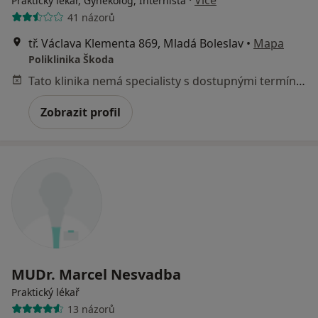
·
Více
Praktický lékař, Gynekolog, Internista
41 názorů
tř. Václava Klementa 869, Mladá Boleslav
•
Mapa
Poliklinika Škoda
Tato klinika nemá specialisty s dostupnými termíny v online kalendáři
Zobrazit profil
MUDr. Marcel Nesvadba
Praktický lékař
13 názorů