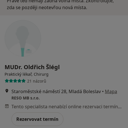
Právě teď nemají žádná volná místa. Zkontrolujte,
zda se později neotevřou nová místa.
MUDr. Oldřich Šlégl
Praktický lékař, Chirurg
21 názorů
Staroměstské náměstí 28, Mladá Boleslav
•
Mapa
RESO MB s.r.o.
Tento specialista nenabízí online rezervaci termínu na této adrese.
Rezervovat termín