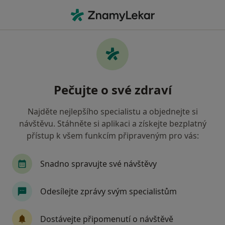
Hla
Praktický Lékař • Semily, liberecký
Filtry
Mapa
Praktický lékař Semily
Pečujte o své zdraví
Jak řadíme výsledky vyhledávání?
Najděte nejlepšího specialistu a objednejte si
návštěvu. Stáhněte si aplikaci a získejte bezplatný
Jakou pojišťovnu máte?
přístup k všem funkcím připraveným pro vás:
Zdravotní pojišťovna ministerstva vnitra ČR
Snadno spravujte své návštěvy
Odesílejte zprávy svým specialistům
Dostávejte připomenutí o návštěvě