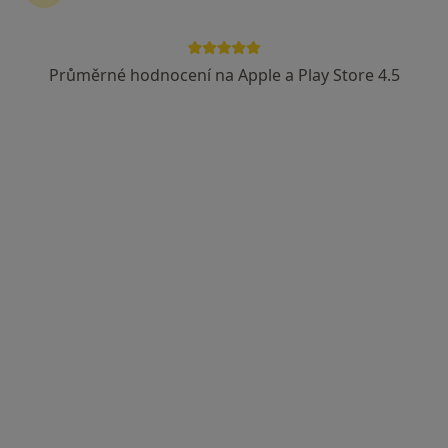
Průměrné hodnocení na Apple a Play Store 4.5
MUDr. Pavlína Flösslová
·
Více
Praktický lékař, Internista
Adresa 1
Adresa 2
Náměstí Dr. Karla Kramáře 58, Vysoké nad Jizerou
•
Mapa
Zdravotní středisko Vysoké nad Jizerou s.r.o.
Tento specialista nenabízí online rezervaci termínu na této adrese.
Rezervovat termín