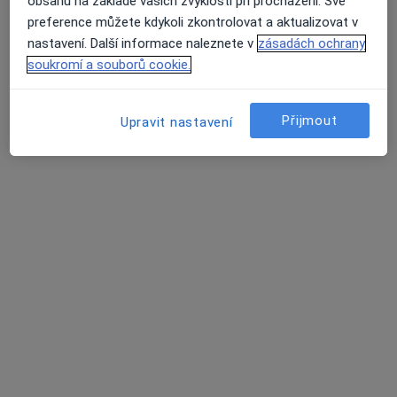
obsahu na základě vašich zvyklostí při procházení. Své
preference můžete kdykoli zkontrolovat a aktualizovat v
nastavení. Další informace naleznete v
zásadách ochrany
soukromí a souborů cookie.
MUDr. Mikuláš Havlík
·
Více
Praktický lékař
Přijmout
Upravit nastavení
316 názorů
Jiřího z Poděbrad 188/7, Litoměřice
•
Mapa
MUDr. Mikuláš Havlík s.r.o.
Běžný termín
600 Kč
Tento specialista nenabízí online rezervaci termínu na této adrese.
Rezervovat termín
Další specialisté ve vaší oblasti
Právě teď nemají žádná volná místa. Zkontrolujte,