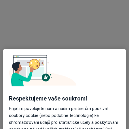
MUDr. Zdeňka Neoralová
Praktický lékař
Jarní 53 468, Železný Brod
•
Mapa
Poliklinika Železný Brod, s.r.o.
Tento specialista nenabízí online rezervaci termínu na této adrese.
Rezervovat termín
K dispozici jsou specialisté
Tito specialisté se nacházejí mimo Semily, liberecký, v
Respektujeme vaše soukromí
oblastech blízkých vašemu vyhledávání.
Přijetím povolujete nám a našim partnerům používat
soubory cookie (nebo podobné technologie) ke
shromažďování údajů pro statistické účely a poskytování