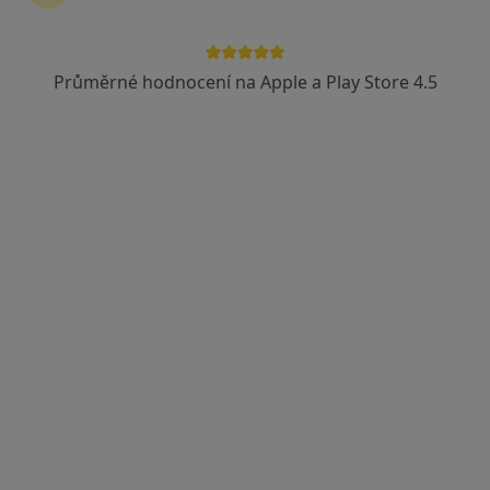
Průměrné hodnocení na Apple a Play Store 4.5
MUDr. Pavlína Flösslová
·
Více
Praktický lékař, Internista
Metyšova 465, Jilemnice
•
Mapa
Masarykova městská nemocnice
Tento specialista nenabízí online rezervaci termínu na této adrese.
Rezervovat termín