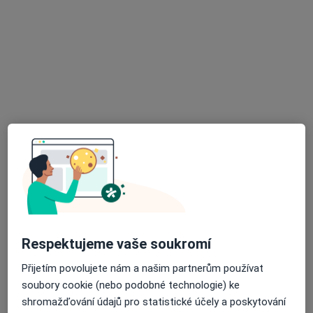
Praktický lékař
Jarní 53 468, Železný Brod
•
Mapa
Poliklinika Železný Brod, s.r.o.
Tento specialista nenabízí online rezervaci termínu na této adrese.
Rezervovat termín
K dispozici jsou specialisté
Tito specialisté se nacházejí mimo Lomnice nad
Popelkou, liberecký, v oblastech blízkých vašemu
vyhledávání.
Respektujeme vaše soukromí
Přijetím povolujete nám a našim partnerům používat
soubory cookie (nebo podobné technologie) ke
shromažďování údajů pro statistické účely a poskytování