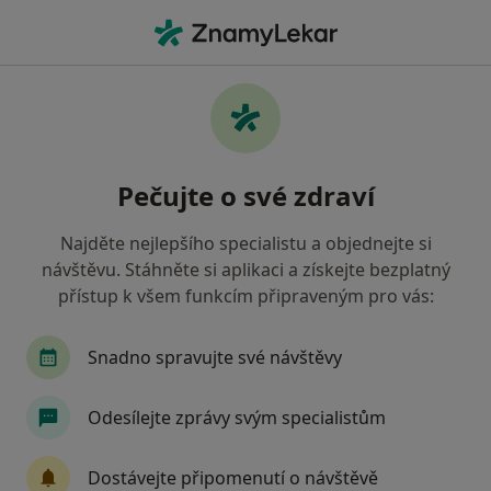
Hla
Praktický Lékař • Lomnice nad Popelkou, liberecký
Filtry
Mapa
Praktický lékař Lomnice nad Popelkou
Pečujte o své zdraví
Jak řadíme výsledky vyhledávání?
Najděte nejlepšího specialistu a objednejte si
návštěvu. Stáhněte si aplikaci a získejte bezplatný
Jakou pojišťovnu máte?
přístup k všem funkcím připraveným pro vás:
Zdravotní pojišťovna ministerstva vnitra ČR
O
Snadno spravujte své návštěvy
Odesílejte zprávy svým specialistům
Dostávejte připomenutí o návštěvě