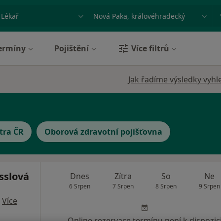
ace, nemoc nebo příjmení
Město nebo region
ermíny
Pojištění
Více filtrů
Jak řadíme výsledky vyhl
tra ČR
Oborová zdravotní pojišťovna
sslová
Dnes
Zítra
So
Ne
6 Srpen
7 Srpen
8 Srpen
9 Srpen
·
Více
Online rezervace termínu není k dispozic