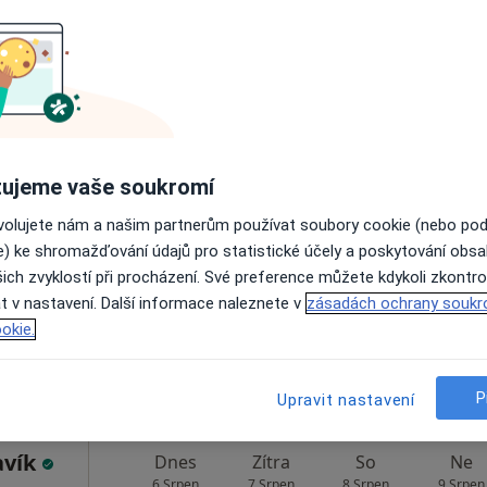
Rezervovat termín
ý
Dnes
Zítra
So
Ne
ujeme vaše soukromí
6 Srpen
7 Srpen
8 Srpen
9 Srpen
ovolujete nám a našim partnerům používat soubory cookie (nebo po
e) ke shromažďování údajů pro statistické účely a poskytování obs
ich zvyklostí při procházení. Své preference můžete kdykoli zkontro
Online rezervace termínu není k dispozic
t v nastavení. Další informace naleznete v
zásadách ochrany soukr
Rezervovat termín
okie.
P
Upravit nastavení
avík
Dnes
Zítra
So
Ne
6 Srpen
7 Srpen
8 Srpen
9 Srpen