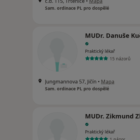
č.d. 115, Třtěnice
•
Mapa
Sam. ordinace PL pro dospělé
MUDr. Danuše Ku
Praktický lékař
15 názorů
Jungmannova 57, Jičín
•
Mapa
Sam. ordinace PL pro dospělé
MUDr. Zikmund Z
Praktický lékař
1 názor