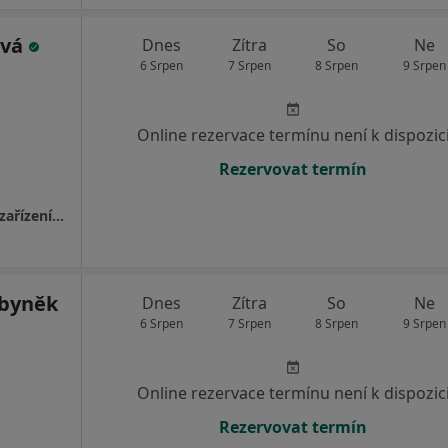
ová
Dnes
Zítra
So
Ne
6 Srpen
7 Srpen
8 Srpen
9 Srpen
Online rezervace termínu není k dispozic
Rezervovat termín
MUDr. Petra Bílková, Oblastní zdravotnické zařízení Hradec Králové, ZZMV
byněk
Dnes
Zítra
So
Ne
6 Srpen
7 Srpen
8 Srpen
9 Srpen
Online rezervace termínu není k dispozic
Rezervovat termín