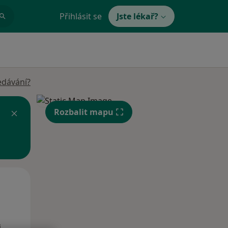
Přihlásit se
Jste lékař?
edávání?
Rozbalit mapu
Po
Út
St
10 Srpen
11 Srpen
12 Srpen
i