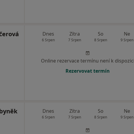
čerová
Dnes
Zítra
So
Ne
6 Srpen
7 Srpen
8 Srpen
9 Srpen
Online rezervace termínu není k dispozic
Rezervovat termín
byněk
Dnes
Zítra
So
Ne
6 Srpen
7 Srpen
8 Srpen
9 Srpen