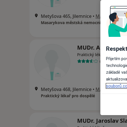
Metyšova 465, Jilemnice
•
Mapa
Masarykova městská nemocnice
MUDr. Aleš Čern
Respekt
Praktický lékař
Přijetím p
6 názorů
technologi
základě vaš
aktualizova
souborů co
Metyšova 468, Jilemnice
•
Mapa
Praktický lékař pro dospělé
MUDr. Jaroslav Sl