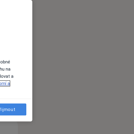
Po
Út
St
10 Srpen
11 Srpen
12 Srpen
dobné
ahu na
lovat a
i
omí a
řijmout
Po
Út
St
10 Srpen
11 Srpen
12 Srpen