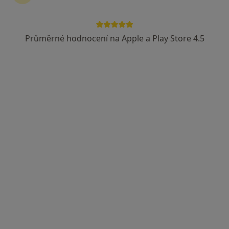
Průměrné hodnocení na Apple a Play Store 4.5
MUDr. Juraj Rákay
Praktický lékař, Fyzioterapeut
13 názorů
Preslova 449, Dvůr Králové nad Labem
•
Mapa
Sam. ord. lékaře spec. - rehabilitace
Tento specialista nenabízí online rezervaci termínu na této adrese.
Rezervovat termín