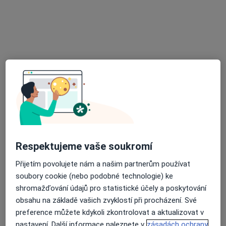
MUDr. Milada Frýbová
Praktický lékař, Internista
14 názorů
Komenského 490, Nová Paka
•
Mapa
Praktický lékař pro dospělé
Tento specialista nenabízí online rezervaci termínu na této adrese.
Rezervovat termín
Respektujeme vaše soukromí
Přijetím povolujete nám a našim partnerům používat
soubory cookie (nebo podobné technologie) ke
shromažďování údajů pro statistické účely a poskytování
obsahu na základě vašich zvyklostí při procházení. Své
MUDr. Marie Klepačová
preference můžete kdykoli zkontrolovat a aktualizovat v
Praktický lékař
nastavení. Další informace naleznete v
zásadách ochrany