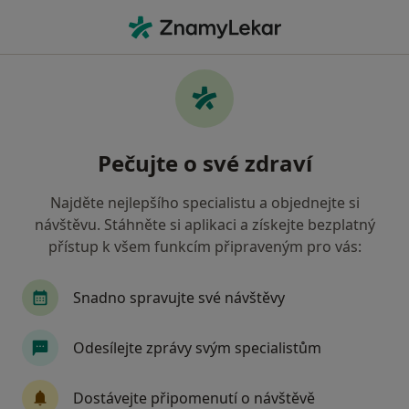
Hla
Praktický Lékař • Hořice, královéhradecký
Filtry
Mapa
Praktický lékař Hořice
Pečujte o své zdraví
Jak řadíme výsledky vyhledávání?
Najděte nejlepšího specialistu a objednejte si
návštěvu. Stáhněte si aplikaci a získejte bezplatný
Jakou pojišťovnu máte?
přístup k všem funkcím připraveným pro vás:
Zdravotní pojišťovna ministerstva vnitra ČR
Snadno spravujte své návštěvy
Odesílejte zprávy svým specialistům
Dostávejte připomenutí o návštěvě