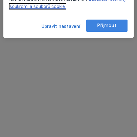
3 názory
soukromí a souborů cookie.
č.d. 208, Dubenec
•
Mapa
Praktický lékař pro dospělé
Přijmout
Upravit nastavení
Tento specialista nenabízí online rezervaci termínu na této adrese.
Rezervovat termín
MUDr. Zikmund Zbyněk
Praktický lékař
č.d. 115, Třtěnice
•
Mapa