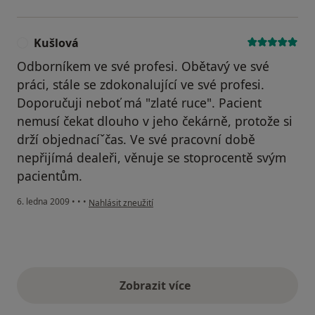
Kušlová
K
Odborníkem ve své profesi. Obětavý ve své
práci, stále se zdokonalující ve své profesi.
Doporučuji neboť má "zlaté ruce". Pacient
nemusí čekat dlouho v jeho čekárně, protože si
drží objednacíˇčas. Ve své pracovní době
nepřijímá dealeři, věnuje se stoprocentě svým
pacientům.
podle názoru uživatele Kušlová
6. ledna 2009
•
•
•
Nahlásit zneužití
Zobrazit více
výše uvedené názory