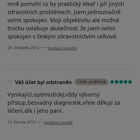
mně pomohl co by praktický lékař i při jiných
zdravotních problémech. Jsem jednoznačně
velmi spokojen. Moji objektivitu ale možná
trochu oslabuje skutečnost, že jsem velmi
spokojen s českým zdravotnictvím celkově.
podle názoru uživatele Váš účet byl odstraněn
28. listopadu 2012
•
•
•
Nahlásit zneužití
Váš účet byl odstraněn
Číslo ověřené
Vynikající,optimistický,vždy výborný
přístup,bezvadný diagnostik,vřele děkuji za
léčení,dík i jeho paní.
podle názoru uživatele Váš účet byl odstraněn
12. června 2012
•
•
•
Nahlásit zneužití