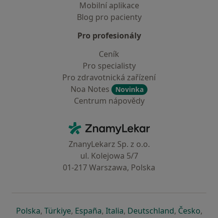
Mobilní aplikace
Blog pro pacienty
Pro profesionály
Ceník
Pro specialisty
Pro zdravotnická zařízení
Noa Notes
Novinka
Centrum nápovědy
Kontakt
ZnamyLekar - Hlavní stránka
ZnanyLekarz Sp. z o.o.
ul. Kolejowa 5/7
01-217 Warszawa, Polska
se otevře v nové záložce
se otevře v nové záložce
se otevře v nové záložce
se otevře v nové záložce
se otevře v 
se o
Polska
,
Türkiye
,
España
,
Italia
,
Deutschland
,
Česko
,