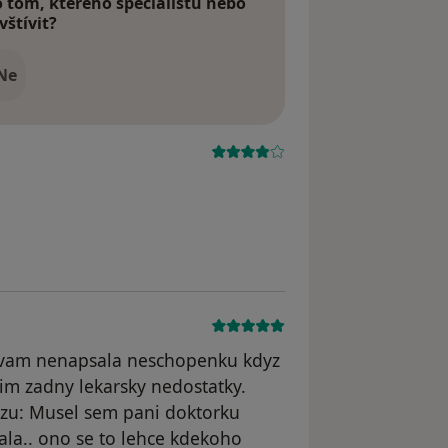
tom, kterého specialistu nebo
vštívit?
Ne
e vam nenapsala neschopenku kdyz
dim zadny lekarsky nedostatky.
azu: Musel sem pani doktorku
la.. ono se to lehce kdekoho