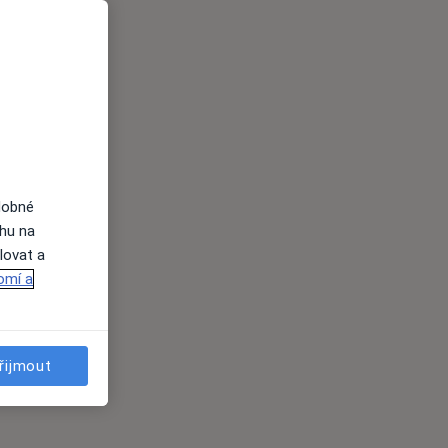
dobné
ahu na
lovat a
omí a
řijmout