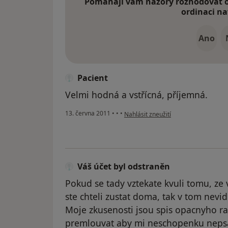
Pomáhají vám názory rozhodovat o 
ordinaci na
Ano
Pacient
Velmi hodná a vstřícná, příjemná.
podle názoru uživatele Pacient
13. června 2011
•
•
•
Nahlásit zneužití
Váš účet byl odstraněn
Pokud se tady vztekate kvuli tomu, z
ste chteli zustat doma, tak v tom nevi
Moje zkusenosti jsou spis opacnyho r
premlouvat aby mi neschopenku nepsa