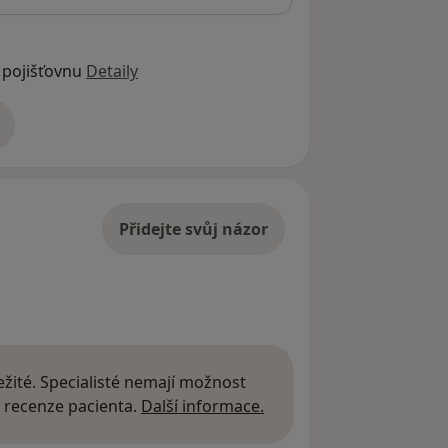
 pojišťovnu
Detaily
adrese
Přidejte svůj názor
žité. Specialisté nemají možnost
Další informace o názor
 recenze pacienta.
Další informace.