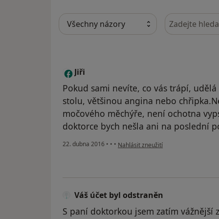
Hledejte v ná
Jiři
J
Pokud sami nevíte, co vás trápí, udělá
stolu, většinou angina nebo chřipka.
močového měchýře, není ochotna vypsa
doktorce bych nešla ani na poslední 
podle názoru uživatele Jiři
22. dubna 2016
•
•
•
Nahlásit zneužití
Váš účet byl odstraněn
S paní doktorkou jsem zatím vážnější 