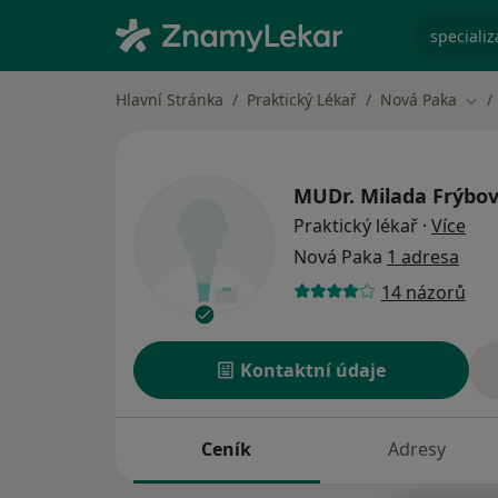
specializ
Hlavní Stránka
Praktický Lékař
Nová Paka
Změ
MUDr.
Milada Frýbo
o sp
Praktický lékař
·
Více
Nová Paka
1 adresa
14 názorů
Kontaktní údaje
Ceník
Adresy