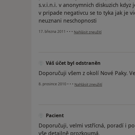
s.v.i.n.i. v anonymnich diskuzich kdyz j
v pripade negativcu se to tyka jak je 
neuznani neschopnosti
podle názoru uživatele Váš účet byl 
17. března 2011
•
•
•
Nahlásit zneužití
Váš účet byl odstraněn
Doporučuji všem z okolí Nové Paky. Ve
podle názoru uživatele Váš účet byl
8. prosince 2010
•
•
•
Nahlásit zneužití
Pacient
Doporučuji, velmi vstřícná, poradí i p
vše detailně prozkoumá.