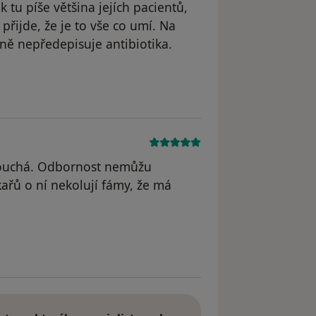
tu píše většina jejích pacientů,
 přijde, že je to vše co umí. Na
ně nepředepisuje antibiotika.
odstraněn
louchá. Odbornost nemůžu
kařů o ní nekolují fámy, že má