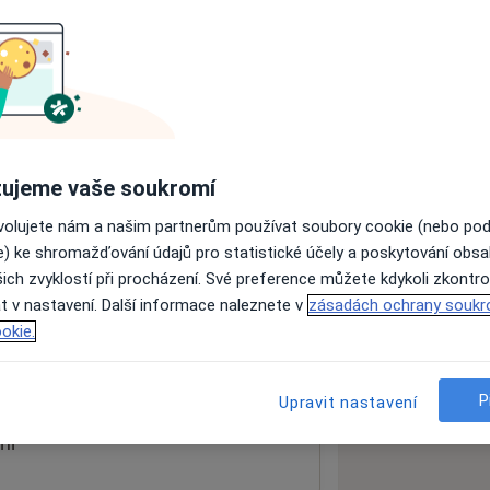
ách nejsou k dispozici
ádné informace o svých službách.
ujeme vaše soukromí
ovolujete nám a našim partnerům používat soubory cookie (nebo po
e) ke shromažďování údajů pro statistické účely a poskytování obs
ich zvyklostí při procházení. Své preference můžete kdykoli zkontro
t v nastavení. Další informace naleznete v
zásadách ochrany soukr
okie.
 mapu
 otevře v nové záložce
P
Upravit nastavení
ní