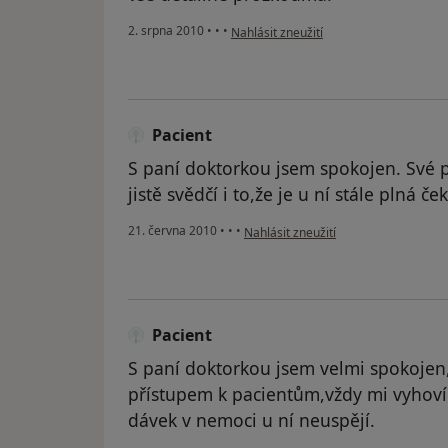
podle názoru uživatele Pacient
2. srpna 2010
•
•
•
Nahlásit zneužití
Pacient
S paní doktorkou jsem spokojen. Své p
jistě svědčí i to,že je u ní stále plná če
podle názoru uživatele Pacient
21. června 2010
•
•
•
Nahlásit zneužití
Pacient
S paní doktorkou jsem velmi spokojen
přístupem k pacientům,vždy mi vyhoví
dávek v nemoci u ní neuspějí.