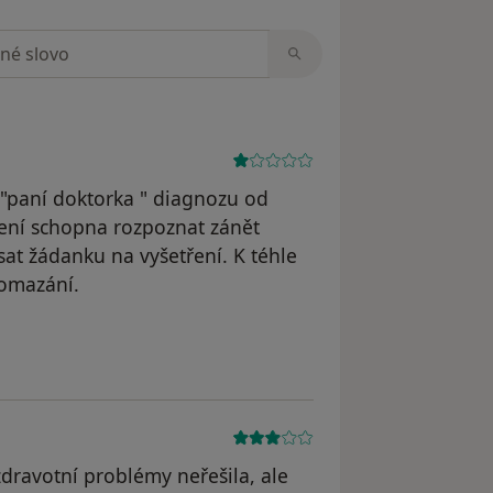
zorech
 "paní doktorka " diagnozu od
Není schopna rozpoznat zánět
t žádanku na vyšetření. K téhle
pomazání.
zdravotní problémy neřešila, ale