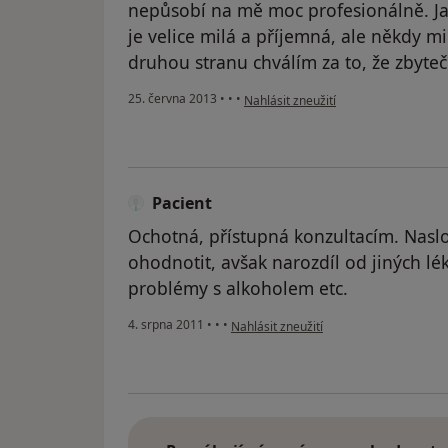
nepůsobí na mě moc profesionálně. Jak 
je velice milá a příjemná, ale někdy mi
druhou stranu chválím za to, že zbyteč
podle názoru uživatele Váš účet byl 
25. června 2013
•
•
•
Nahlásit zneužití
Pacient
Ochotná, přístupná konzultacím. Nas
ohodnotit, avšak narozdíl od jiných lé
problémy s alkoholem etc.
podle názoru uživatele Pacient
4. srpna 2011
•
•
•
Nahlásit zneužití