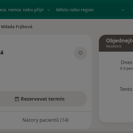
ace, nemoc nebo příjmení
Město nebo region
Milada Frýbová
na města
Objednejt
Neaktivní
vá
ecializacích
Dnes
8 Srpen
Tento 
Rezervovat termín
Názory pacientů (14)