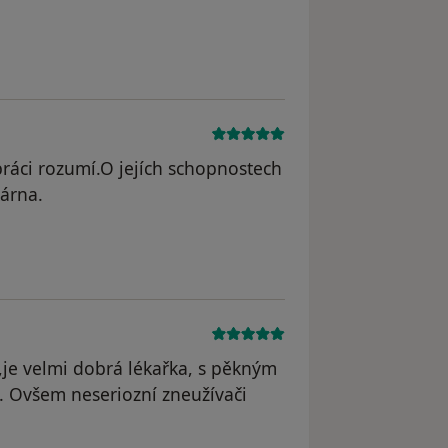
ráci rozumí.O jejích schopnostech
kárna.
,je velmi dobrá lékařka, s pěkným
. Ovšem neseriozní zneužívači