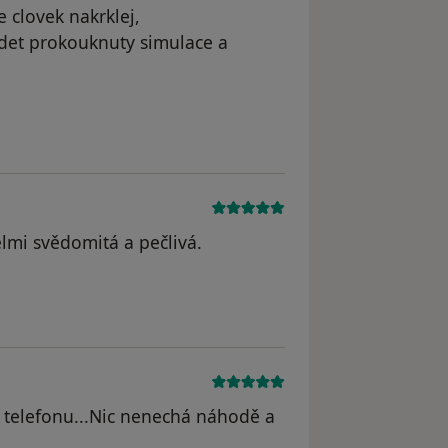
e clovek nakrklej,
videt prokouknuty simulace a
odstraněn
lmi svědomitá a pečlivá.
 odstraněn
o telefonu...Nic nenechá náhodě a