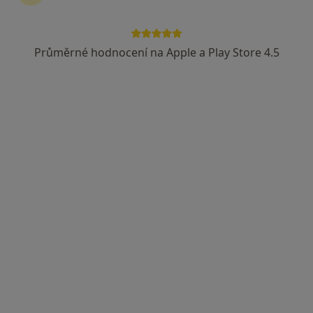
Průměrné hodnocení na Apple a Play Store 4.5
Prim. MUDr. Ivan Murga
·
Více
Praktický lékař, Plicní lékař, Internista
2 názory
Purkyňova 1849, Česká Lípa
•
Mapa
Nemocnice s poliklinikou Česká Lípa, a. s.
Celkové vyšetření
od 552 kč
Tento specialista nenabízí online rezervaci termínu na této adrese.
Rezervovat termín