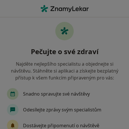
Hla
Praktický Lékař • Nový Bor, liberecký
Filtry
Mapa
Praktický lékař Nový Bor
Pečujte o své zdraví
Jak řadíme výsledky vyhledávání?
Najděte nejlepšího specialistu a objednejte si
návštěvu. Stáhněte si aplikaci a získejte bezplatný
Jakou pojišťovnu máte?
přístup k všem funkcím připraveným pro vás:
Zdravotní pojišťovna ministerstva vnitra ČR
O
Snadno spravujte své návštěvy
Odesílejte zprávy svým specialistům
Dostávejte připomenutí o návštěvě