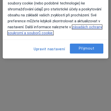
soubory cookie (nebo podobné technologie) ke
shromažďování údajů pro statistické účely a poskytování
obsahu na základě vašich zvyklostí při procházení. Své
preference můžete kdykoli zkontrolovat a aktualizovat v
MUDr. Mikuláš Havlík
nastavení. Další informace naleznete v
zásadách ochrany
·
Více
Praktický lékař
soukromí a souborů cookie.
316 názorů
Jiřího z Poděbrad 188/7, Litoměřice
•
Mapa
Přijmout
Upravit nastavení
MUDr. Mikuláš Havlík s.r.o.
Běžný termín
600 Kč
Tento specialista nenabízí online rezervaci termínu na této adrese.
Rezervovat termín
Další specialisté ve vaší oblasti
Právě teď nemají žádná volná místa. Zkontrolujte,