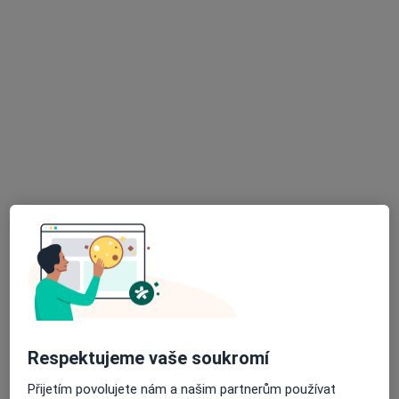
MUDr. Hana Dečiová
Praktický lékař
38 názorů
Purkyňova 1849, Česká Lípa
•
Mapa
Praktický lékař pro dospělé
Tento specialista nenabízí online rezervaci termínu na této adrese.
Rezervovat termín
K dispozici jsou specialisté
Tito specialisté se nacházejí mimo Nový Bor,
liberecký, v oblastech blízkých vašemu vyhledávání.
Respektujeme vaše soukromí
Přijetím povolujete nám a našim partnerům používat