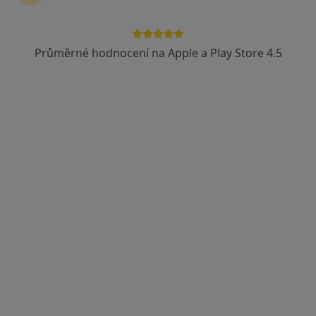
Průměrné hodnocení na Apple a Play Store 4.5
MUDr. Marie Koláčná
·
Více
Praktický lékař
14 názorů
Opletalova 276, Ústí nad Labem
•
Mapa
Mariemed s.r.o., Ordinace praktického lékaře pro dospělé
Tento specialista nenabízí online rezervaci termínu na této adrese.
Rezervovat termín