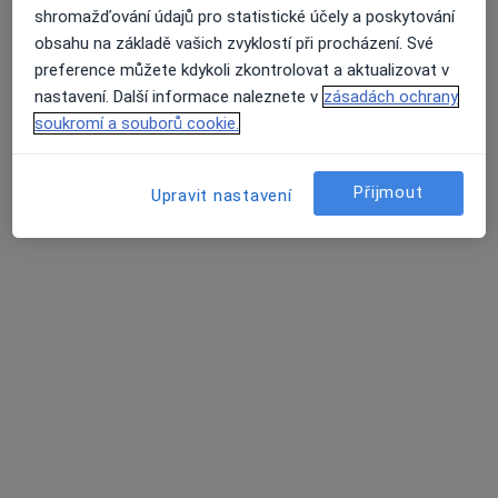
shromažďování údajů pro statistické účely a poskytování
obsahu na základě vašich zvyklostí při procházení. Své
preference můžete kdykoli zkontrolovat a aktualizovat v
MUDr. Mikuláš Havlík
nastavení. Další informace naleznete v
zásadách ochrany
soukromí a souborů cookie.
·
Více
Praktický lékař
316 názorů
Přijmout
Jiřího z Poděbrad 188/7, Litoměřice
•
Mapa
Upravit nastavení
MUDr. Mikuláš Havlík s.r.o.
Běžný termín
600 Kč
Tento specialista nenabízí online rezervaci termínu na této adrese.
Rezervovat termín
Další specialisté ve vaší oblasti
Právě teď nemají žádná volná místa. Zkontrolujte,