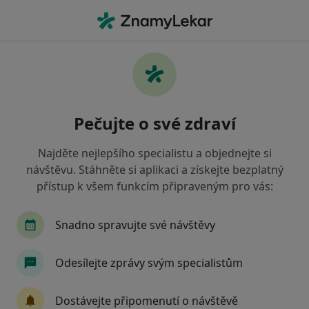
Hla
Praktický Lékař • Děčín, ústecký
Filtry
Mapa
Praktický lékař Děčín
Pečujte o své zdraví
Jak řadíme výsledky vyhledávání?
Najděte nejlepšího specialistu a objednejte si
návštěvu. Stáhněte si aplikaci a získejte bezplatný
Jakou pojišťovnu máte?
přístup k všem funkcím připraveným pro vás:
Zdravotní pojišťovna ministerstva vnitra ČR
O
Snadno spravujte své návštěvy
Odesílejte zprávy svým specialistům
Dostávejte připomenutí o návštěvě