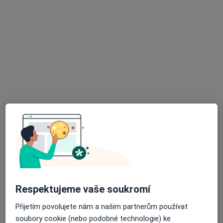
MUDr. Daniela Herrmannová
Praktický lékař
34 názorů
28. října 11, Děčín
•
Mapa
Ord. praktického lékaře pro dospělé
Tento specialista nenabízí online rezervaci termínu na této adrese.
Rezervovat termín
K dispozici jsou specialisté
Tito specialisté se nacházejí mimo Děčín, ústecký, v
oblastech blízkých vašemu vyhledávání.
Respektujeme vaše soukromí
Přijetím povolujete nám a našim partnerům používat
soubory cookie (nebo podobné technologie) ke