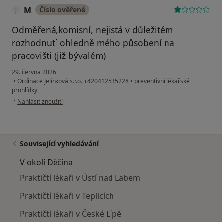
M
Číslo ověřené
Odměřená,komisní, nejistá v důležitém
rozhodnutí ohledně mého působení na
pracovišti (již bývalém)
29. června 2026
•
Ordinace Jelínková s.r.o. +420412535228
•
preventivní lékařské
prohlídky
podle názoru uživatele M
•
Nahlásit zneužití
Související vyhledávání
V okolí Děčína
Praktičtí lékaři v Ústí nad Labem
Praktičtí lékaři v Teplicích
Praktičtí lékaři v České Lípě