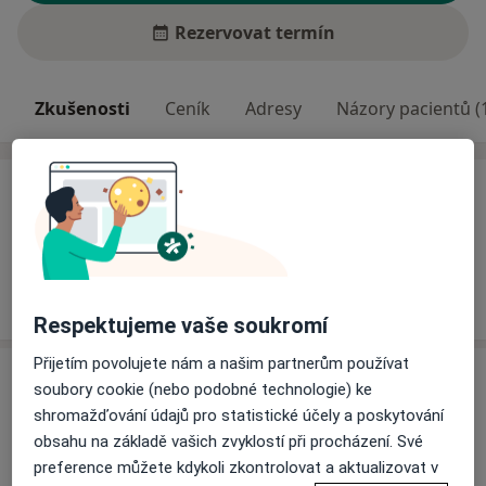
Rezervovat termín
Zkušenosti
Ceník
Adresy
Názory pacientů (
Zkušenosti
Odborník na:
Všeobecný praktický lékař
Pacienti, které ošetřuji
Dospělí
Respektujeme vaše soukromí
Přijetím povolujete nám a našim partnerům používat
Služby a ceník služeb
soubory cookie (nebo podobné technologie) ke
shromažďování údajů pro statistické účely a poskytování
Celkové vyšetření
obsahu na základě vašich zvyklostí při procházení. Své
Detaily
preference můžete kdykoli zkontrolovat a aktualizovat v