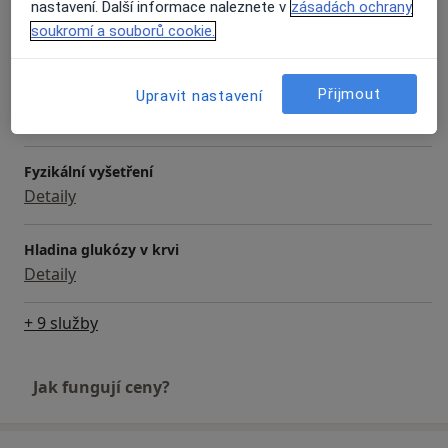
nastavení. Další informace naleznete v
zásadách ochrany
Domácí návštěva
soukromí a souborů cookie.
Detaily
Ekg - elektrokardiografie
Přijmout
Upravit nastavení
Detaily
Fyzikální vyšetření
Detaily
Hladina glukózy v krvi
Detaily
+ 9 služby
Jak fungují ceny?