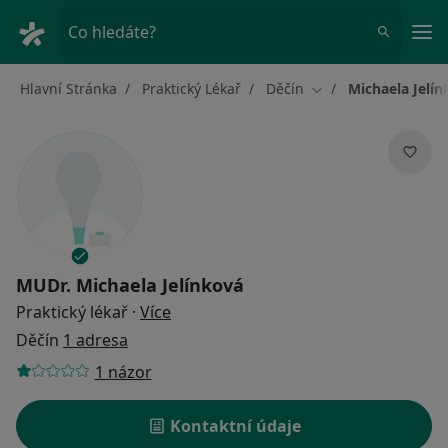
Hla
Co hledáte?
Hlavní Stránka
Praktický Lékař
Děčín
Michaela Jelí
Změna města
MUDr.
Michaela Jelínková
o specializacích
Praktický lékař
·
Více
Děčín
1 adresa
1 názor
Kontaktní údaje