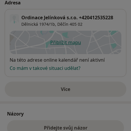
Adresa
Ordinace Jelínková s.r.o. +420412535228
Dělnická 1974/1b,
Děčín
405 02
Přiblížit mapu
se otevře v nové záložce
Dostupnost
Na této adrese online kalendář není aktivní
Co mám v takové situaci udělat?
Více
o adrese
Názory
Přidejte svůj názor