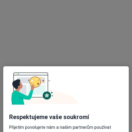
Praktický lékař
5 názorů
Bezručova 3181, Mělník
•
Mapa
Ordinace PL pro dospělé
Tento specialista nenabízí online rezervaci termínu na této adrese.
Rezervovat termín
K dispozici jsou specialisté
Tito specialisté se nacházejí mimo Štětí, ústecký, v
oblastech blízkých vašemu vyhledávání.
Respektujeme vaše soukromí
Přijetím povolujete nám a našim partnerům používat