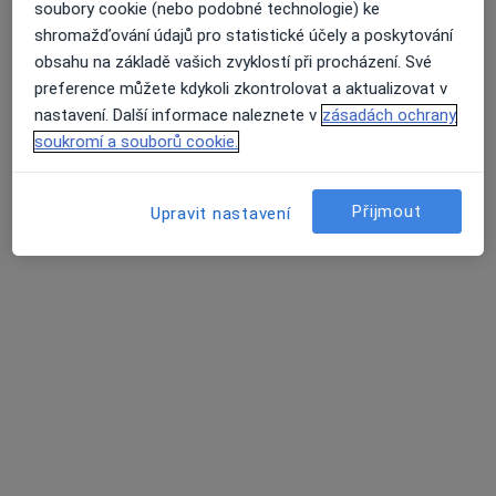
soubory cookie (nebo podobné technologie) ke
shromažďování údajů pro statistické účely a poskytování
obsahu na základě vašich zvyklostí při procházení. Své
MUDr. Mikuláš Havlík
preference můžete kdykoli zkontrolovat a aktualizovat v
·
Více
Praktický lékař
nastavení. Další informace naleznete v
zásadách ochrany
316 názorů
soukromí a souborů cookie.
Jiřího z Poděbrad 188/7, Litoměřice
•
Mapa
MUDr. Mikuláš Havlík s.r.o.
Přijmout
Upravit nastavení
Běžný termín
600 Kč
Tento specialista nenabízí online rezervaci termínu na této adrese.
Rezervovat termín
Další specialisté ve vaší oblasti
Právě teď nemají žádná volná místa. Zkontrolujte,
zda se později neotevřou nová místa.