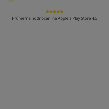
Průměrné hodnocení na Apple a Play Store 4.5
MUDr. Zdeněk Škola
Praktický lékař
Polepy 120, Litoměřice
•
Mapa
Medicus Polepy, s.r.o. - Ordinace praktického lékaře pro dospělé
Tento specialista nenabízí online rezervaci termínu na této adrese.
Rezervovat termín