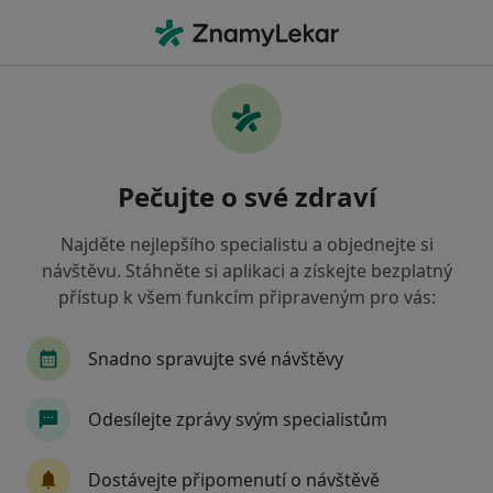
Hla
Praktický Lékař • Štětí, ústecký
Filtry
Mapa
Praktický lékař Štětí
Pečujte o své zdraví
Jak řadíme výsledky vyhledávání?
Najděte nejlepšího specialistu a objednejte si
návštěvu. Stáhněte si aplikaci a získejte bezplatný
Jakou pojišťovnu máte?
přístup k všem funkcím připraveným pro vás:
Zdravotní pojišťovna ministerstva vnitra ČR
O
Snadno spravujte své návštěvy
Odesílejte zprávy svým specialistům
Dostávejte připomenutí o návštěvě