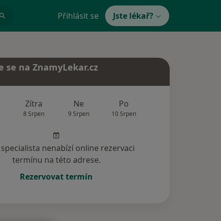
Přihlásit se
Jste lékař?
e se na ZnamyLekar.cz
Zítra
Ne
Po
Út
St
8 Srpen
9 Srpen
10 Srpen
11 Srpen
12 Srp
specialista nenabízí online rezervaci
termínu na této adrese.
Rezervovat termín