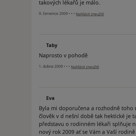
takových lékařů je málo.
podle názoru uživatele Váš účet byl
9. července 2009
•
•
•
Nahlásit zneužití
Taby
T
Naprosto v pohodě
podle názoru uživatele Taby
1. dubna 2009
•
•
•
Nahlásit zneužití
Eva
E
Byla mi doporučena a rozhodně toho nel
člověk v d nešní době tak hektické je t
představu o rodinném lékaři splňuje n
nový rok 2009 ať se Vám a Vaší rodině