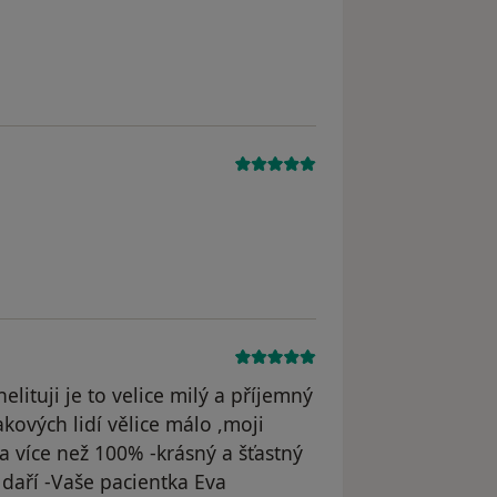
 odstraněn
ituji je to velice milý a příjemný
akových lidí vělice málo ,moji
a více než 100% -krásný a šťastný
 daří -Vaše pacientka Eva