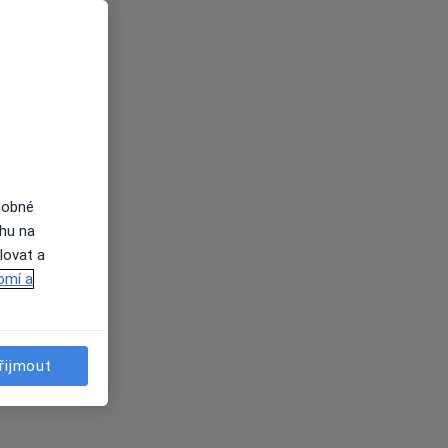
dobné
ahu na
lovat a
omí a
řijmout