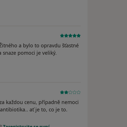
Žitného a bylo to opravdu šťastné
a snaze pomoci je veliký.
 za každou cenu, případně nemoci
tibiotika.. ať je to, co je to.
í!
Zaregistrujte se nyní