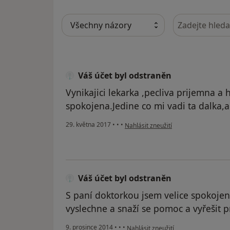
Hledejte v ná
Váš účet byl odstraněn
Vynikajici lekarka ,pecliva prijemna 
spokojena.Jedine co mi vadi ta dalka,a
podle názoru uživatele Váš účet byl 
29. května 2017
•
•
•
Nahlásit zneužití
Váš účet byl odstraněn
S paní doktorkou jsem velice spokoje
vyslechne a snaží se pomoc a vyřešit 
podle názoru uživatele Váš účet byl
9. prosince 2014
•
•
•
Nahlásit zneužití