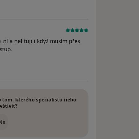
k ní a nelituji i když musím přes
stup.
dstraněn
tom, kterého specialistu nebo
vštívit?
Ne