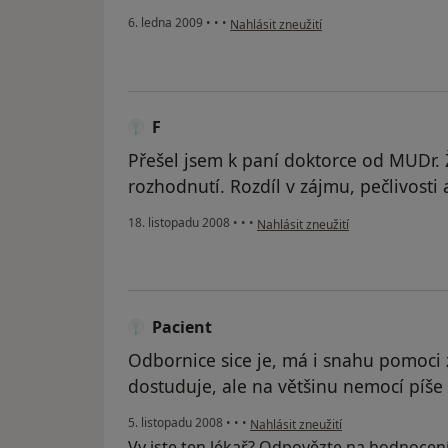
podle názoru uživatele Eva
6. ledna 2009
•
•
•
Nahlásit zneužití
F
Přešel jsem k paní doktorce od MUDr. 
rozhodnutí. Rozdíl v zájmu, pečlivosti 
podle názoru uživatele F
18. listopadu 2008
•
•
•
Nahlásit zneužití
Pacient
Odbornice sice je, má i snahu pomoci
dostuduje, ale na většinu nemocí píše an
podle názoru uživatele Pacient
5. listopadu 2008
•
•
•
Nahlásit zneužití
Vy jste ten lékař? Odpovězte na hodnocen