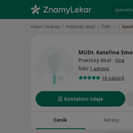
specializ
Hlavní Stránka
Praktický Lékař
Štětí
Kate
Změna mě
MUDr.
Kateřina Smo
o sp
Praktický lékař
·
Více
Štětí
1 adresa
16 názorů
Kontaktní údaje
Ceník
Adresy