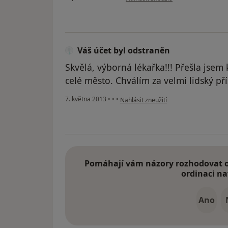
Váš účet byl odstraněn
Skvělá, výborná lékařka!!! Přešla jsem 
celé město. Chválím za velmi lidský pří
podle názoru uživatele Váš účet byl o
7. května 2013
•
•
•
Nahlásit zneužití
Pomáhají vám názory rozhodovat o 
ordinaci na
Ano