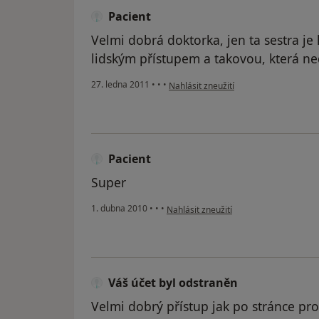
Pacient
Velmi dobrá doktorka, jen ta sestra je 
lidským přístupem a takovou, která 
podle názoru uživatele Pacient
27. ledna 2011
•
•
•
Nahlásit zneužití
Pacient
Super
podle názoru uživatele Pacient
1. dubna 2010
•
•
•
Nahlásit zneužití
Váš účet byl odstraněn
Velmi dobrý přístup jak po stránce prof