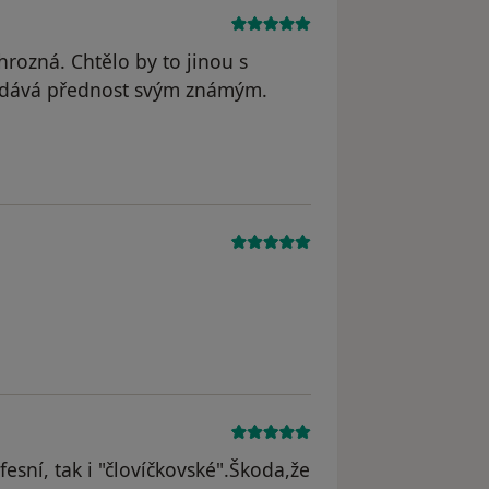
hrozná. Chtělo by to jinou s
nedává přednost svým známým.
esní, tak i "človíčkovské".Škoda,že