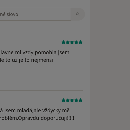
zorech
a hlavne mi vzdy pomohla jsem
le to uz je to nejmensi
odstraněn
ná.Jsem mladá,ale vždycky mě
problém.Opravdu doporučuji!!!!!
 odstraněn