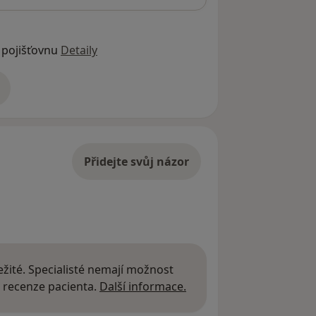
 pojišťovnu
Detaily
adrese
Přidejte svůj názor
žité. Specialisté nemají možnost
Další informace o názor
 recenze pacienta.
Další informace.