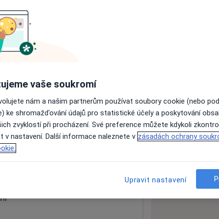
ách nejsou k dispozici
ádné informace o svých službách.
ujeme vaše soukromí
ovolujete nám a našim partnerům používat soubory cookie (nebo po
e) ke shromažďování údajů pro statistické účely a poskytování obs
ich zvyklostí při procházení. Své preference můžete kdykoli zkontro
t v nastavení. Další informace naleznete v
zásadách ochrany soukr
okie.
 mapu
 otevře v nové záložce
P
Upravit nastavení
ní