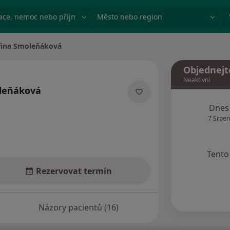
ace, nemoc nebo příjmení
Město nebo region
řina Smoleňáková
sta
Objednejt
Neaktivní
leňáková
ecializacích
Dnes
7 Srpen
Tento 
Rezervovat termín
Názory pacientů (16)