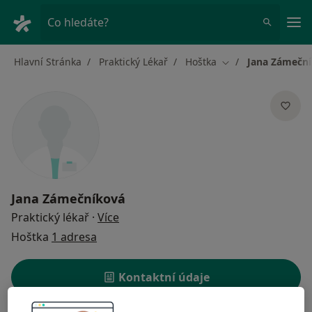
Hla
Co hledáte?
Hlavní Stránka
Praktický Lékař
Hoštka
Jana Zámečn
Změna města
Jana Zámečníková
o specializacích
Praktický lékař
·
Více
Hoštka
1 adresa
Kontaktní údaje