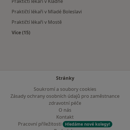
Praktičtí lékaři v Kladně
Praktičtí lékaři v Mladé Boleslavi
Praktičtí lékaři v Mostě
Více (15)
Více v kategorii: V okolí Hoštky
Stránky
Soukromí a soubory cookies
Zásady ochrany osobních údajů pro zaměstnance
zdravotní péče
O nás
Kontakt
Pracovní příležitosti
Hledáme nové kolegy!