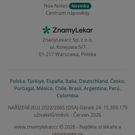
Noa Notes
Novinka
Centrum nápovědy
Kontakt
ZnamyLekar - Hlavní stránka
ZnanyLekarz Sp. z o.o.
ul. Kolejowa 5/7
01-217 Warszawa, Polska
se otevře v nové záložce
se otevře v nové záložce
se otevře v nové záložce
se otevře v nové záložce
se otevře v 
se o
Polska
,
Türkiye
,
España
,
Italia
,
Deutschland
,
Česko
,
se otevře v nové záložce
se otevře v nové záložce
se otevře v nové záložce
se otevře v nové záložc
se otevře v 
se ote
Portugal
,
México
,
Chile
,
Brasil
,
Argentina
,
Perú
,
se otevře v nové záložce
Colombia
NAŘÍZENÍ (EU) 2022/2065 (DSA) článek 24: 15.395.179
uživatelů/měsíc - Červen 2026
www.znamylekar.cz © 2026 - Najděte si lékaře a
objednejte se