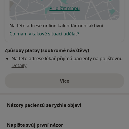
Přiblížit mapu
se otevře v nové záložce
Dostupnost
Na této adrese online kalendář není aktivní
Co mám v takové situaci udělat?
Způsoby platby (soukromé návštěvy)
Na teto adrese lékař přijímá pacienty na pojišťovnu
Detaily
Více
o adrese
Názory pacientů se rychle objeví
Napište svůj první názor