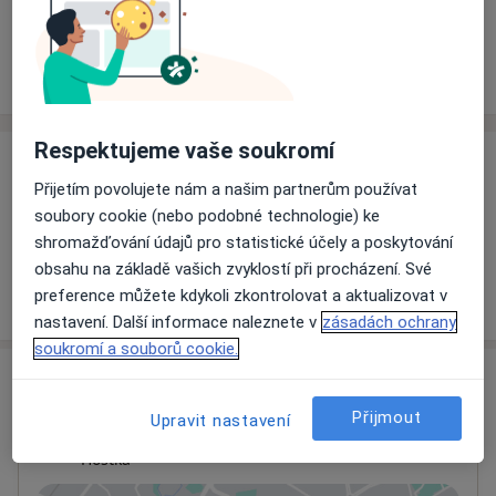
Rezervovat termín
Ceník
Adresy
Názory pacientů
Respektujeme vaše soukromí
Ceník
Přijetím povolujete nám a našim partnerům používat
Informace o službách a cenách nejsou k dispozici
soubory cookie (nebo podobné technologie) ke
Tento specialista ještě nepřidával žádné informace o
shromažďování údajů pro statistické účely a poskytování
svých službách.
obsahu na základě vašich zvyklostí při procházení. Své
preference můžete kdykoli zkontrolovat a aktualizovat v
nastavení. Další informace naleznete v
zásadách ochrany
soukromí a souborů cookie.
Adresa
Přijmout
Upravit nastavení
Ordinace
Hoštka