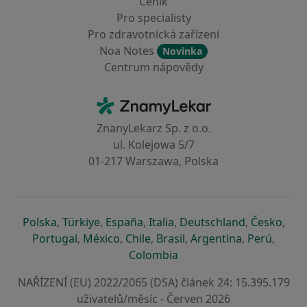
Ceník
Pro specialisty
Pro zdravotnická zařízení
Noa Notes
Novinka
Centrum nápovědy
Kontakt
ZnamyLekar - Hlavní stránka
ZnanyLekarz Sp. z o.o.
ul. Kolejowa 5/7
01-217 Warszawa, Polska
se otevře v nové záložce
se otevře v nové záložce
se otevře v nové záložce
se otevře v nové záložce
se otevře v 
se o
Polska
,
Türkiye
,
España
,
Italia
,
Deutschland
,
Česko
,
se otevře v nové záložce
se otevře v nové záložce
se otevře v nové záložce
se otevře v nové záložc
se otevře v 
se ote
Portugal
,
México
,
Chile
,
Brasil
,
Argentina
,
Perú
,
se otevře v nové záložce
Colombia
NAŘÍZENÍ (EU) 2022/2065 (DSA) článek 24: 15.395.179
uživatelů/měsíc - Červen 2026