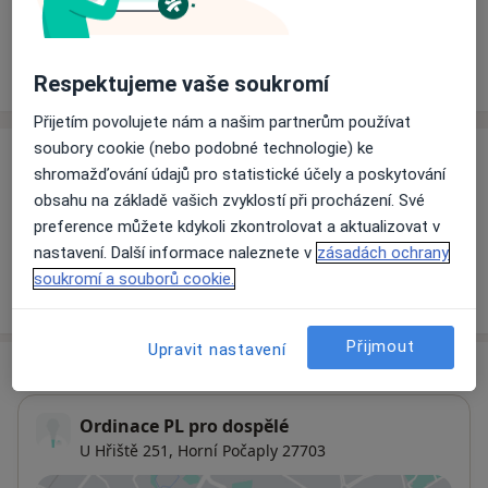
Rezervovat termín
Ceník
Adresy
Názory pacientů
Respektujeme vaše soukromí
Přijetím povolujete nám a našim partnerům používat
soubory cookie (nebo podobné technologie) ke
Ceník
shromažďování údajů pro statistické účely a poskytování
obsahu na základě vašich zvyklostí při procházení. Své
Informace o službách a cenách nejsou k dispozici
preference můžete kdykoli zkontrolovat a aktualizovat v
Tento specialista ještě nepřidával žádné informace o
nastavení. Další informace naleznete v
zásadách ochrany
svých službách.
soukromí a souborů cookie.
Přijmout
Upravit nastavení
Adresa
Ordinace PL pro dospělé
U Hřiště 251,
Horní Počaply 27703