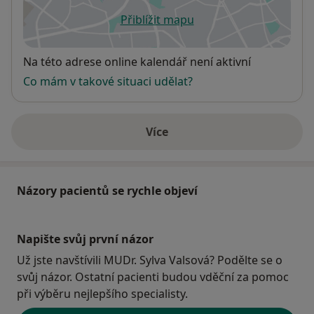
Přiblížit mapu
se otevře v nové záložce
Dostupnost
Na této adrese online kalendář není aktivní
Co mám v takové situaci udělat?
Více
o adrese
Názory pacientů se rychle objeví
Napište svůj první názor
Už jste navštívili MUDr. Sylva Valsová? Podělte se o
svůj názor. Ostatní pacienti budou vděční za pomoc
při výběru nejlepšího specialisty.