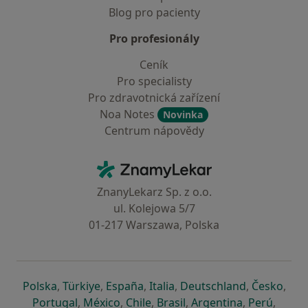
Blog pro pacienty
Pro profesionály
Ceník
Pro specialisty
Pro zdravotnická zařízení
Noa Notes
Novinka
Centrum nápovědy
Kontakt
ZnamyLekar - Hlavní stránka
ZnanyLekarz Sp. z o.o.
ul. Kolejowa 5/7
01-217 Warszawa, Polska
se otevře v nové záložce
se otevře v nové záložce
se otevře v nové záložce
se otevře v nové záložce
se otevře v 
se o
Polska
,
Türkiye
,
España
,
Italia
,
Deutschland
,
Česko
,
se otevře v nové záložce
se otevře v nové záložce
se otevře v nové záložce
se otevře v nové záložc
se otevře v 
se ote
Portugal
,
México
,
Chile
,
Brasil
,
Argentina
,
Perú
,