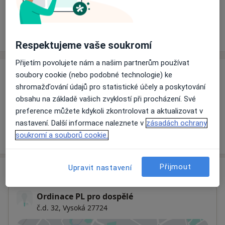
Rezervovat termín
Ceník
Adresy
Názory pacientů
Respektujeme vaše soukromí
Přijetím povolujete nám a našim partnerům používat
soubory cookie (nebo podobné technologie) ke
Ceník
shromažďování údajů pro statistické účely a poskytování
Informace o službách a cenách nejsou k dispozici
obsahu na základě vašich zvyklostí při procházení. Své
Tento specialista ještě nepřidával žádné informace o
preference můžete kdykoli zkontrolovat a aktualizovat v
svých službách.
nastavení. Další informace naleznete v
zásadách ochrany
soukromí a souborů cookie.
Přijmout
Upravit nastavení
Adresa
Ordinace PL pro dospělé
č.d. 32,
Vysoká 27724