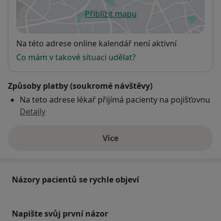
Přiblížit mapu
se otevře v nové záložce
Dostupnost
Na této adrese online kalendář není aktivní
Co mám v takové situaci udělat?
Způsoby platby (soukromé návštěvy)
Na teto adrese lékař přijímá pacienty na pojišťovnu
Detaily
Více
o adrese
Názory pacientů se rychle objeví
Napište svůj první názor