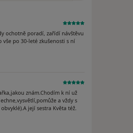
ždy ochotně poradí, zařídí návštěvu
to vše po 30-leté zkušenosti s ní
odstraněn
kařka,jakou znám.Chodím k ní už
lechne,vysvětlí,pomůže a vždy s
vyklé).A její sestra Květa též.
straněn