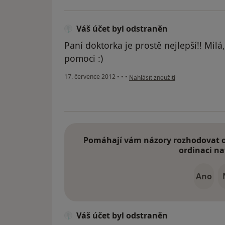
Váš účet byl odstraněn
Paní doktorka je prostě nejlepší!! Milá
pomoci :)
podle názoru uživatele Váš účet b
17. července 2012
•
•
•
Nahlásit zneužití
Pomáhají vám názory rozhodovat o 
ordinaci na
Ano
Váš účet byl odstraněn