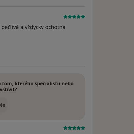
, pečlivá a vždycky ochotná
yl odstraněn
tom, kterého specialistu nebo
vštívit?
Ne