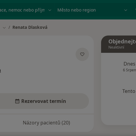
ace, nemoc nebo příjmení
Město nebo region
m
Renata Dlasková
Změna města
Objednejt
Neaktivní
ecializacích
Dnes
a
6 Srpen
Tento 
Rezervovat termín
Názory pacientů (20)