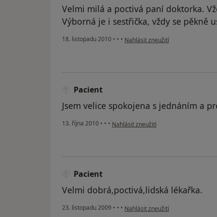
Velmi milá a poctivá paní doktorka. V
Výborná je i sestřička, vždy se pěkně 
podle názoru uživatele Pacient
18. listopadu 2010
•
•
•
Nahlásit zneužití
Pacient
Jsem velice spokojena s jednáním a pr
podle názoru uživatele Pacient
13. října 2010
•
•
•
Nahlásit zneužití
Pacient
Velmi dobrá,poctivá,lidská lékařka.
podle názoru uživatele Pacient
23. listopadu 2009
•
•
•
Nahlásit zneužití