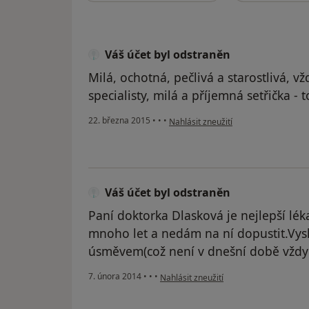
Váš účet byl odstraněn
Milá, ochotná, pečlivá a starostlivá, v
specialisty, milá a příjemná setřička - 
podle názoru uživatele Váš účet byl 
22. března 2015
•
•
•
Nahlásit zneužití
Váš účet byl odstraněn
Paní doktorka Dlasková je nejlepší lé
mnoho let a nedám na ní dopustit.Vys
úsměvem(což není v dnešní době vždy ob
podle názoru uživatele Váš účet byl od
7. února 2014
•
•
•
Nahlásit zneužití