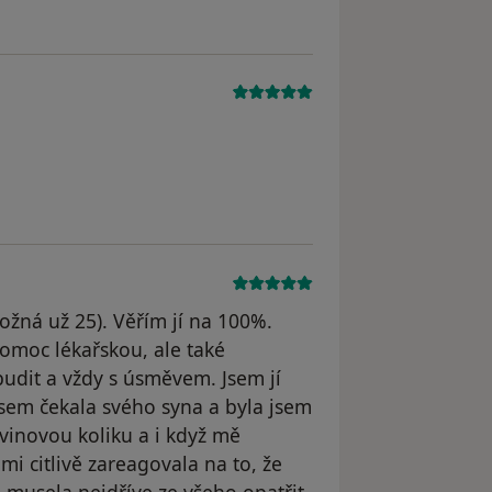
možná už 25). Věřím jí na 100%.
pomoc lékařskou, ale také
udit a vždy s úsměvem. Jsem jí
 jsem čekala svého syna a byla jsem
edvinovou koliku a i když mě
mi citlivě zareagovala na to, že
a musela nejdříve ze všeho opatřit