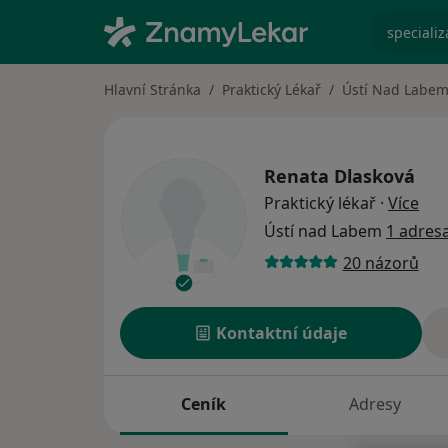
specializ
Hlavní Stránka
Praktický Lékař
Ústí Nad Labe
Renata Dlasková
o sp
Praktický lékař
·
Více
Ústí nad Labem
1 adres
20 názorů
Kontaktní údaje
Ceník
Adresy