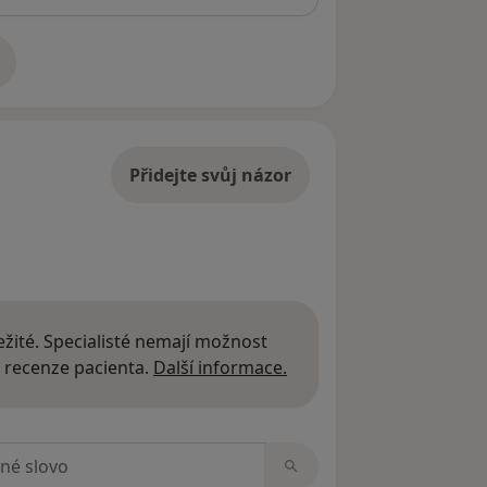
adrese
Přidejte svůj názor
žité. Specialisté nemají možnost
Další informace o názor
 recenze pacienta.
Další informace.
zorech