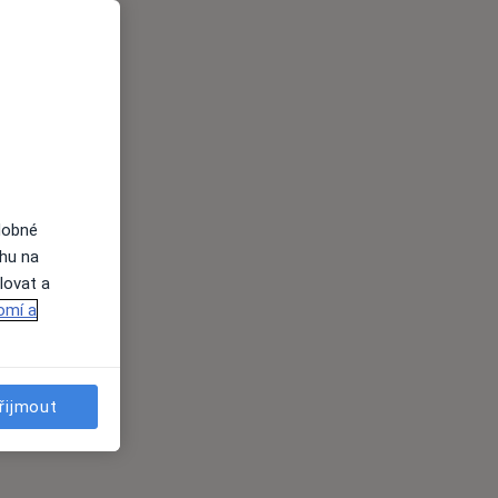
dobné
ahu na
lovat a
omí a
řijmout