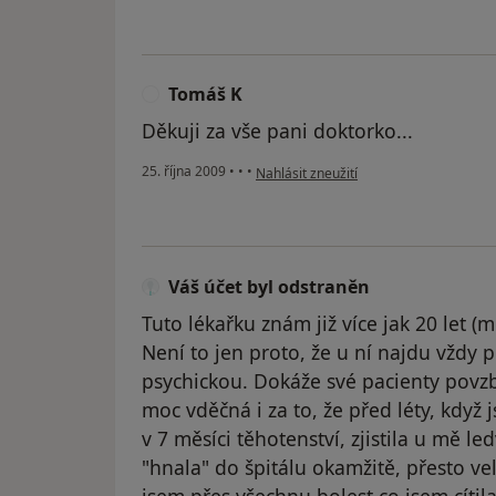
Tomáš K
T
Děkuji za vše pani doktorko...
podle názoru uživatele Tomáš K
25. října 2009
•
•
•
Nahlásit zneužití
Váš účet byl odstraněn
Tuto lékařku znám již více jak 20 let (
Není to jen proto, že u ní najdu vždy 
psychickou. Dokáže své pacienty povzb
moc vděčná i za to, že před léty, když
v 7 měsíci těhotenství, zjistila u mě l
"hnala" do špitálu okamžitě, přesto vel
jsem přes všechnu bolest co jsem cítil