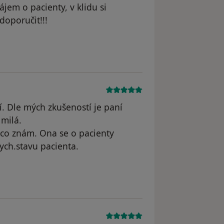
ájem o pacienty, v klidu si
oporučit!!!
odstraněn
. Dle mých zkušeností je paní
 milá.
ů co znám. Ona se o pacienty
sych.stavu pacienta.
odstraněn