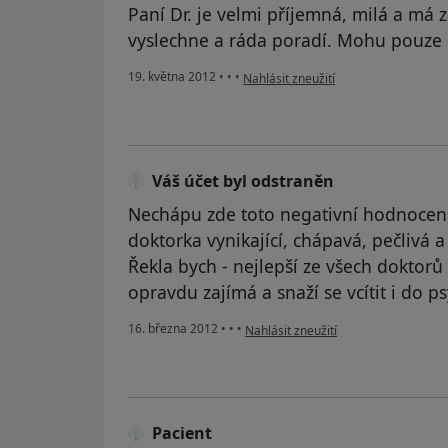
Paní Dr. je velmi příjemná, milá a má z
vyslechne a ráda poradí. Mohu pouze d
podle názoru uživatele Váš účet byl 
19. května 2012
•
•
•
Nahlásit zneužití
Váš účet byl odstraněn
Nechápu zde toto negativní hodnocení
doktorka vynikající, chápavá, pečlivá a
Řekla bych - nejlepší ze všech doktor
opravdu zajímá a snaží se vcítit i do p
podle názoru uživatele Váš účet byl 
16. března 2012
•
•
•
Nahlásit zneužití
Pacient