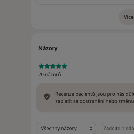
Více
o 
Názory
20 názorů
Recenze pacientů jsou pro nás důle
zaplatit za odstranění nebo změnu
Hledejte v ná