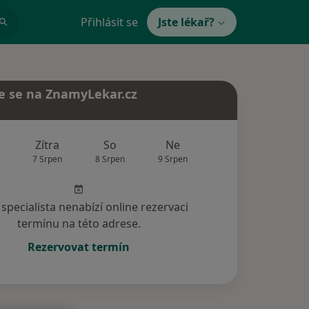
Přihlásit se
Jste lékař?
e se na ZnamyLekar.cz
Zítra
So
Ne
Po
Út
7 Srpen
8 Srpen
9 Srpen
10 Srpen
11 Srp
specialista nenabízí online rezervaci
termínu na této adrese.
Rezervovat termín