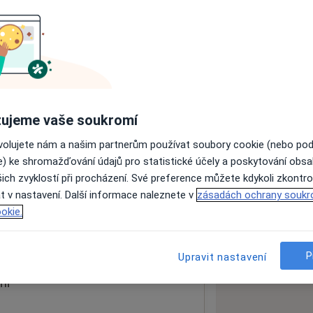
ách nejsou k dispozici
ádné informace o svých službách.
ujeme vaše soukromí
ovolujete nám a našim partnerům používat soubory cookie (nebo po
e) ke shromažďování údajů pro statistické účely a poskytování obs
ich zvyklostí při procházení. Své preference můžete kdykoli zkontro
ROCLINICUM a.s.
t v nastavení. Další informace naleznete v
zásadách ochrany soukr
Ústí nad Labem
400 01
okie.
 mapu
 otevře v nové záložce
P
Upravit nastavení
ní