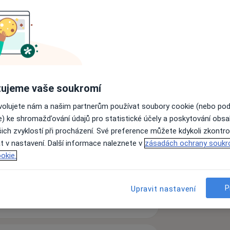
og
Neurolog
Oční lékař
ujeme vaše soukromí
Kardiolog
Zubař
ovolujete nám a našim partnerům používat soubory cookie (nebo po
Hledejte jinou specializaci
e) ke shromažďování údajů pro statistické účely a poskytování obs
ich zvyklostí při procházení. Své preference můžete kdykoli zkontro
t v nastavení. Další informace naleznete v
zásadách ochrany soukr
okie.
 soukromých ambulantních zařízení v
P
Upravit nastavení