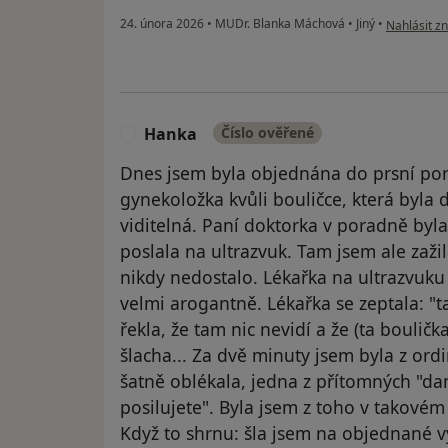
podle názo
24. února 2026
•
MUDr. Blanka Máchová
•
Jiný
•
Nahlásit zn
Hanka
Číslo ověřené
H
Dnes jsem byla objednána do prsní po
gynekoložka kvůli bouličce, která byla d
viditelná. Paní doktorka v poradně byla
poslala na ultrazvuk. Tam jsem ale zažil
nikdy nedostalo. Lékařka na ultrazvuku 
velmi arogantně. Lékařka se zeptala: "t
řekla, že tam nic nevidí a že (ta boulička)
šlacha... Za dvě minuty jsem byla z ord
šatně oblékala, jedna z přítomných "da
posilujete". Byla jsem z toho v takovém 
Když to shrnu: šla jsem na objednané vy