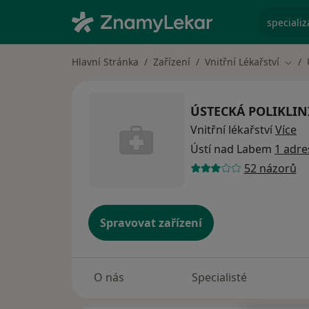
specializ
Hlavní Stránka
Zařízení
Vnitřní Lékařství
Změn
ÚSTECKÁ POLIKLINIK
Vnitřní lékařství
Více
Ústí nad Labem
1 adre
52 názorů
Spravovat zařízení
O nás
Specialisté