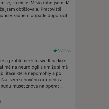
 se, co mi je. Místo toho jsem dál
 že jsem obtěžovala. Pracoviště
emohu v žádném případě doporučit.
e Hanka
kte a problémech to svedl na krční
lal mě na neurologii s tím že si mě
abilitace které nepomohly a po
našla jsem si nového ortopeda a
 budu muset znova na operaci.
ivatele L K
í