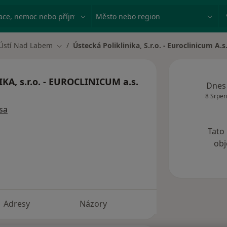
ace, nemoc nebo příjmení
Město nebo region
Ústí Nad Labem
Ústecká Poliklinika, S.r.o. - Euroclinicum A.s
a města
Změna města
A, s.r.o. - EUROCLINICUM a.s.
Dnes
8 Srpen
sa
Tato
obj
Adresy
Názory