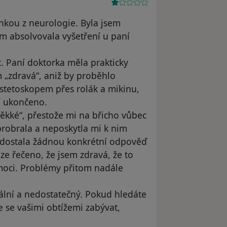
ankou z neurologie. Byla jsem
em absolvovala vyšetření u paní
t. Paní doktorka měla prakticky
m „zdravá“, aniž by proběhlo
 stetoskopem přes rolák a mikinu,
ní ukončeno.
ěkké“, přestože mi na břicho vůbec
probrala a neposkytla mi k nim
edostala žádnou konkrétní odpověď
ze řečeno, že jsem zdravá, že to
omoci. Problémy přitom nadále
ální a nedostatečný. Pokud hledáte
e se vašimi obtížemi zabývat,