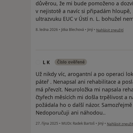
důvěrou, že mi bude pomoženo a dozvím
v nejistotě a navíc si připadám hloupě,
ultrazvuku EUC v Ústí n. L. bohužel n
podle názoru uživatel
8. ledna 2026
•
Jitka Blechová
•
Jiný
•
Nahlásit zneužití
L K
Číslo ověřené
L
Už nikdy víc, arogantní a po operaci lo
páteř . Nenapsal ani rehabilitace a pos
má převzít. Neuroložka mi napsala reh
čtyřech měsících mi došla trpělivost a 
požádala ho o další názor. Samozřejmě
Nedoporučuji ani náhodou..
podle názoru už
27. října 2025
•
MUDr. Radek Bartoš
•
Jiný
•
Nahlásit zneužit