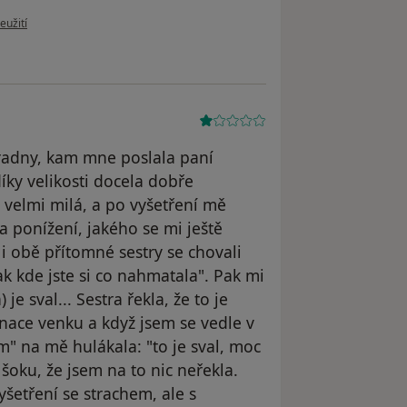
ru uživatele N1458KL
eužití
radny, kam mne poslala paní
íky velikosti docela dobře
 velmi milá, a po vyšetření mě
a ponížení, jakého se mi ještě
i obě přítomné sestry se chovali
ak kde jste si co nahmatala". Pak mi
 je sval... Sestra řekla, že to je
inace venku a když jsem se vedle v
m" na mě hulákala: "to je sval, moc
šoku, že jsem na to nic neřekla.
šetření se strachem, ale s