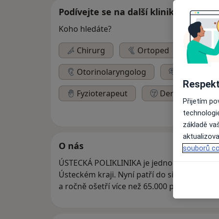
Podívejte se na další kliniky
Koho hledáte?
Chirurg
Ortoped
Urol
Otorinolaryngolog
Psycholog
Respekt
Fyzioterapeut
Dermatolog
Přijetím p
technologi
základě vaš
aktualizova
O nás
souborů co
ÚSTECKÁ POLIKLINIKA je jedno z největších
Ústeckém kraji. Nyní patří do silné zdravotnické skupiny EUROCLINICUM GROUP
a ročně ošetří více než 65.000 pacientů.