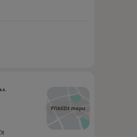
.s.
Přiblížit mapu
ČR