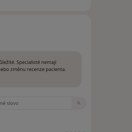
ležité. Specialisté nemají
 nebo změnu recenze pacienta.
 o názorech
zorech