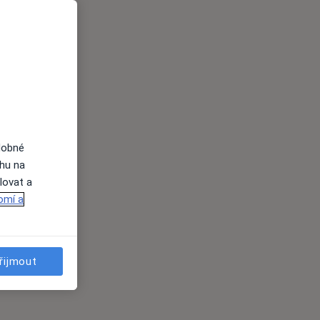
dobné
ahu na
lovat a
omí a
řijmout