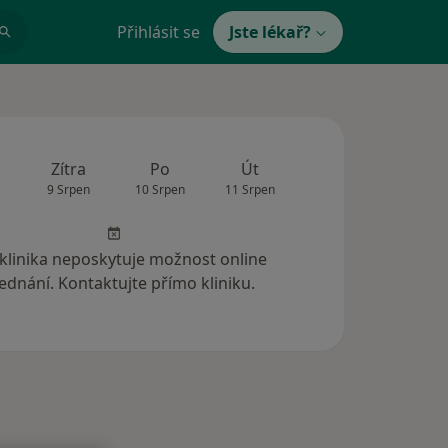
Přihlásit se
Jste lékař?
.
Zítra
Po
Út
St
Čt
9 Srpen
10 Srpen
11 Srpen
12 Srpen
13 Srp
 klinika neposkytuje možnost online
ednání. Kontaktujte přímo kliniku.