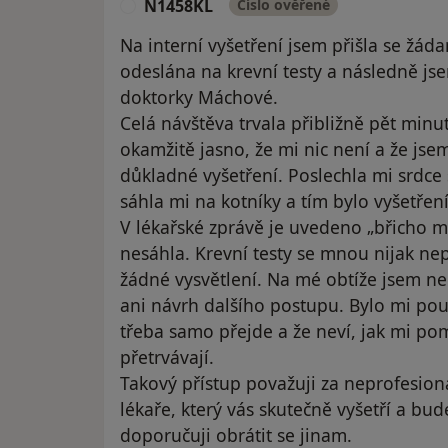
N1458KL
Číslo ověřené
N
Na interní vyšetření jsem přišla se žád
odeslána na krevní testy a následně js
doktorky Máchové.
Celá návštěva trvala přibližně pět minu
okamžitě jasno, že mi nic není a že jse
důkladné vyšetření. Poslechla mi srdce
sáhla mi na kotníky a tím bylo vyšetře
V lékařské zprávě je uvedeno „břicho m
nesáhla. Krevní testy se mnou nijak ne
žádné vysvětlení. Na mé obtíže jsem n
ani návrh dalšího postupu. Bylo mi pou
třeba samo přejde a že neví, jak mi p
přetrvávají.
Takový přístup považuji za neprofesion
lékaře, který vás skutečně vyšetří a bud
doporučuji obrátit se jinam.