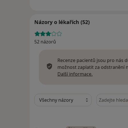
Názory o lékařích (52)
52 názorů
Recenze pacientů jsou pro nás dů
možnost zaplatit za odstranění
Další informace
Další informace.
Hledejte v ná