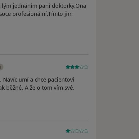
 milým jednáním paní doktorky.Ona
vysoce profesionální.Tímto jim
odstraněn
é
. Navíc umí a chce pacientovi
ak běžné. A že o tom vím své.
dstraněn