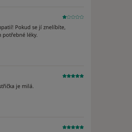
atií! Pokud se jí znelíbíte,
 potřebné léky.
yl odstraněn
řička je milá.
yl odstraněn