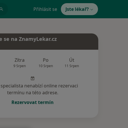
Přihlásit se
Jste lékař?
e se na ZnamyLekar.cz
Zítra
Po
Út
St
Čt
9 Srpen
10 Srpen
11 Srpen
12 Srpen
13 Srp
specialista nenabízí online rezervaci
termínu na této adrese.
Rezervovat termín