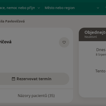
ace, nemoc nebo příjmení
Město nebo region
ila Pavlovičová
ěsta
Objednejt
Neaktivní
vičová
ecializacích
Dnes
8 Srpen
Tento 
Rezervovat termín
Názory pacientů (35)