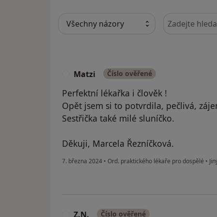
Hledejte v ná
Matzi
Číslo ověřené
M
Perfektní lékařka i člověk !
Opět jsem si to potvrdila, pečlivá, záj
Sestřička také milé sluníčko.
Děkuji, Marcela Řezníčková.
7. března 2024
•
Ord. praktického lékaře pro dospělé
•
Jin
Z.N.
Číslo ověřené
Z