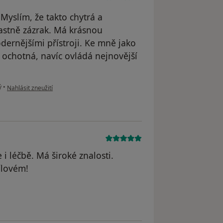
Myslím, že takto chytrá a
lastně zázrak. Má krásnou
ernějšími přístroji. Ke mně jako
 ochotná, navíc ovládá nejnovější
podle názoru uživatele Z.N.
ý
•
Nahlásit zneužití
i léčbě. Má široké znalosti.
ílovém!
odstraněn