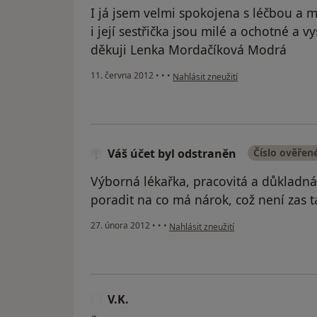
I já jsem velmi spokojena s léčbou a
i její sestřička jsou milé a ochotné a 
děkuji Lenka Mordačíková Modrá
podle názoru uživatele Váš účet byl 
11. června 2012
•
•
•
Nahlásit zneužití
Váš účet byl odstraněn
Číslo ověřen
Výborná lékařka, pracovitá a důkladná
poradit na co má nárok, což není zas t
podle názoru uživatele Váš účet byl o
27. února 2012
•
•
•
Nahlásit zneužití
V.K.
V