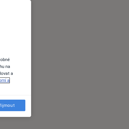
dobné
ahu na
lovat a
omí a
řijmout