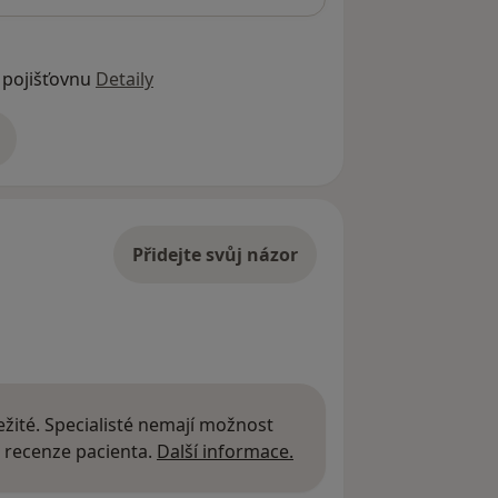
 pojišťovnu
Detaily
adrese
Přidejte svůj názor
žité. Specialisté nemají možnost
Další informace o názor
 recenze pacienta.
Další informace.