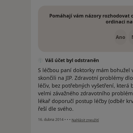
Pomáhají vám názory rozhodovat o 
ordinaci na
Ano
Váš účet byl odstraněn
S léčbou paní doktorky mám bohužel ve
skončili na JIP. Zdravotní problémy 
léčiv, bez potřebných vyšetření, která
velmi závažného zdravotního problému
lékař doporučí postup léčby (odběr krv
řeší dle svého.
podle názoru uživatele Váš účet byl 
16. dubna 2014
•
•
•
Nahlásit zneužití