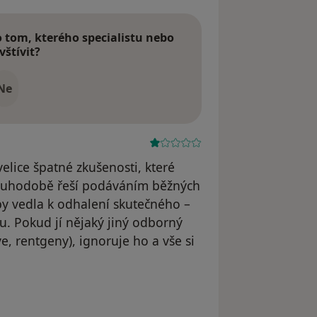
tom, kterého specialistu nebo
vštívit?
Ne
lice špatné zkušenosti, které
dlouhodobě řeší podáváním běžných
 by vedla k odhalení skutečného –
. Pokud jí nějaký jiný odborný
e, rentgeny), ignoruje ho a vše si
odstraněn