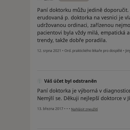
Paní doktorku můžu jedině doporučit. 
erudovaná p. doktorka na vesnici je v
udržovanou ordinaci, zařízenou nejmod
pacientovi byla vždy milá, empatická a
trendy, takže dobře poradila.
12. srpna 2021
•
Ord. praktického lékaře pro dospělé
•
Jin
Váš účet byl odstraněn
Paní doktorka je výborná v diagnostice 
Nemýlí se. Děkuji nejlepší doktorce v J
podle názoru uživatele Váš účet byl 
13. března 2017
•
•
•
Nahlásit zneužití