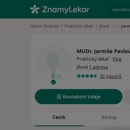
specializ
Hlavní Stránka
Praktický Lékař
Jílové
Jarm
Změna m
MUDr.
Jarmila Pavlo
o sp
Praktický lékař
·
Více
Jílové
1 adresa
35 názorů
Kontaktní údaje
Ceník
Adresy