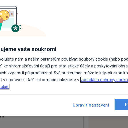
ách nejsou k dispozici
ádné informace o svých službách.
ujeme vaše soukromí
ovolujete nám a našim partnerům používat soubory cookie (nebo po
e) ke shromažďování údajů pro statistické účely a poskytování obs
ich zvyklostí při procházení. Své preference můžete kdykoli zkontro
lé
t v nastavení. Další informace naleznete v
zásadách ochrany soukr
okie.
 mapu
 otevře v nové záložce
P
Upravit nastavení
ní