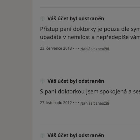
Váš účet byl odstraněn
Přístup paní doktorky je pouze dle symp
upadáte v nemilost a nepředepíše vám
podle názoru uživatele Váš účet b
23. července 2013
•
•
•
Nahlásit zneužití
Váš účet byl odstraněn
S paní doktorkou jsem spokojená a sest
podle názoru uživatele Váš účet b
27. listopadu 2012
•
•
•
Nahlásit zneužití
Váš účet byl odstraněn