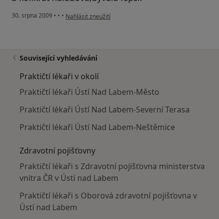
podle názoru uživatele pacientka
30. srpna 2009
•
•
•
Nahlásit zneužití
Související vyhledávání
Praktičtí lékaři v okolí
Praktičtí lékaři Ústí Nad Labem-Město
Praktičtí lékaři Ústí Nad Labem-Severní Terasa
Praktičtí lékaři Ústí Nad Labem-Neštěmice
Zdravotní pojišťovny
Praktičtí lékaři s Zdravotní pojišťovna ministerstva
vnitra ČR v Ústí nad Labem
Praktičtí lékaři s Oborová zdravotní pojišťovna v
Ústí nad Labem