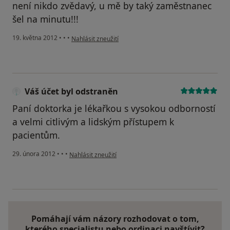
není nikdo zvědavý, u mě by taký zaměstnanec
šel na minutu!!!
podle názoru uživatele Váš účet byl odstraněn
19. května 2012
•
•
•
Nahlásit zneužití
Váš účet byl odstraněn
Paní doktorka je lékařkou s vysokou odborností
a velmi citlivým a lidským přístupem k
pacientům.
podle názoru uživatele Váš účet byl odstraněn
29. února 2012
•
•
•
Nahlásit zneužití
Pomáhají vám názory rozhodovat o tom,
kterého specialistu nebo ordinaci navštívit?