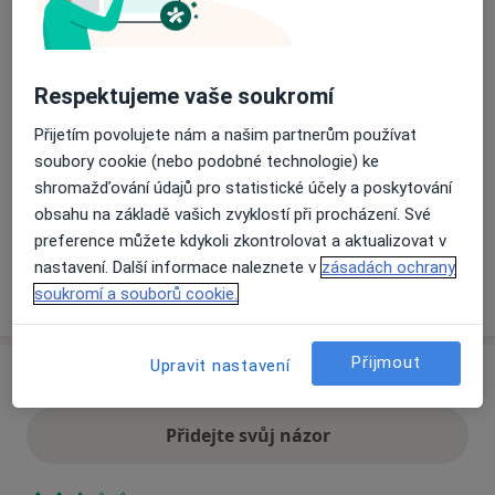
Masarykova 92,
Ústí Nad Labem-Město
,
Ústí nad
Labem
400 01
Respektujeme vaše soukromí
Přiblížit mapu
se otevře v nové záložce
Přijetím povolujete nám a našim partnerům používat
soubory cookie (nebo podobné technologie) ke
Dostupnost
Na této adrese online kalendář není aktivní
shromažďování údajů pro statistické účely a poskytování
Co mám v takové situaci udělat?
obsahu na základě vašich zvyklostí při procházení. Své
preference můžete kdykoli zkontrolovat a aktualizovat v
nastavení. Další informace naleznete v
zásadách ochrany
Více
soukromí a souborů cookie.
o adrese
Přijmout
Upravit nastavení
Názory
Přidejte svůj názor