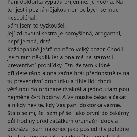
Paní doktorka vypadá příjemně, je hodná. Na
to, jestli pozná nějakou nemoc bych se moc
nespoléhal.
Sám jsem to vyzkoušel.
Její zdravotní sestra je namyšlená, arogantní,
nepříjemná, drzá.
Každopádně ještě na něco velký pozor. Chodil
jsem tam několik let a ona má na starost i
preventivní prohlídky. Tzn. že tam klidně
přijdete ráno a ona začne brát přednostně ty na
tu preventivní prohlídku a tihle lidi chodí
většinou do ordinace dvakrát a jednou tam jsou
nejméně čvrt hodiny. A Vy musíte čekat a čekat
a nikdy nevíte, kdy Vás paní doktorka vezme.
Stalo se mi, že jsem přišel jako první do čekárny
půl hodiny před začátkem ordinační doby a
odcházel jsem nakonec jako poslední v poledne
(protože mě nevzala asi do půl jedenácté tak