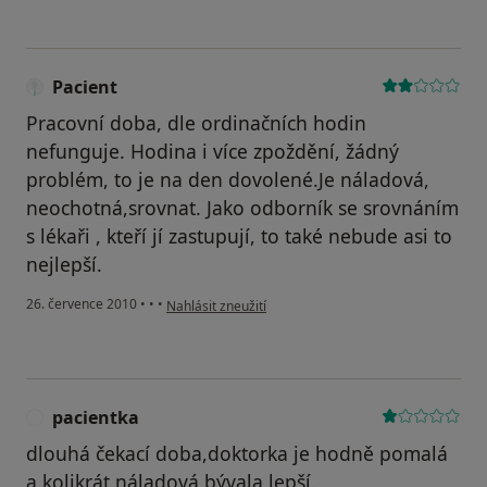
Pacient
Pracovní doba, dle ordinačních hodin
nefunguje. Hodina i více zpoždění, žádný
problém, to je na den dovolené.Je náladová,
neochotná,srovnat. Jako odborník se srovnáním
s lékaři , kteří jí zastupují, to také nebude asi to
nejlepší.
podle názoru uživatele Pacient
26. července 2010
•
•
•
Nahlásit zneužití
pacientka
P
dlouhá čekací doba,doktorka je hodně pomalá
a kolikrát náladová,bývala lepší.