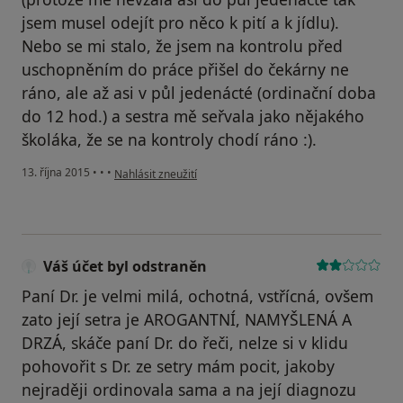
jsem musel odejít pro něco k pití a k jídlu).
Nebo se mi stalo, že jsem na kontrolu před
uschopněním do práce přišel do čekárny ne
ráno, ale až asi v půl jedenácté (ordinační doba
do 12 hod.) a sestra mě seřvala jako nějakého
školáka, že se na kontroly chodí ráno :).
podle názoru uživatele Váš účet byl odstraněn
13. října 2015
•
•
•
Nahlásit zneužití
Váš účet byl odstraněn
Paní Dr. je velmi milá, ochotná, vstřícná, ovšem
zato její setra je AROGANTNÍ, NAMYŠLENÁ A
DRZÁ, skáče paní Dr. do řeči, nelze si v klidu
pohovořit s Dr. ze setry mám pocit, jakoby
nejraději ordinovala sama a na její diagnozu