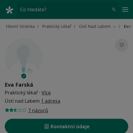
Hla
Co hledáte?
Hlavní Stránka
Praktický Lékař
Ústí Nad Labem
Eva 
Změna mě
Eva Farská
o specializacích
Praktický lékař
·
Více
Ústí nad Labem
1 adresa
7 názorů
Kontaktní údaje