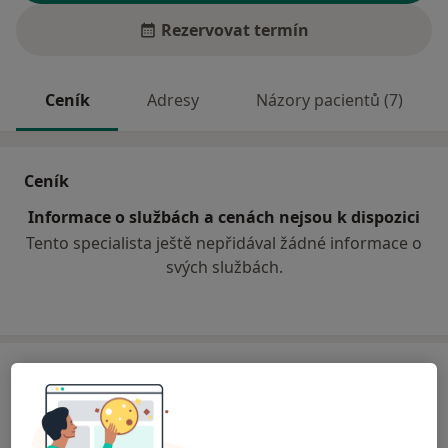
Rezervovat termín
Ceník
Adresy
Názory pacientů (7)
Ceník
Informace o službách a cenách nejsou k dispozici
Tento specialista ještě nepřidával žádné informace o
svých službách.
Adresa
ÚSTECKÁ POLIKLINIKA, s.r.o. -
EUROCLINICUM a.s.