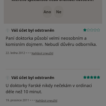
Ano
Ne
Váš účet byl odstraněn
Paní doktorka působí velmi neosobním a
komisním dojmem. Nebudí důvěru odborníka.
podle názoru uživatele Váš účet byl odstraněn
22. ledna 2012
•
•
•
Nahlásit zneužití
Váš účet byl odstraněn
U doktorky Farské nikdy nečekám v ordinaci
déle než 10 minut.
podle názoru uživatele Váš účet byl odstraněn
19. prosince 2011
•
•
•
Nahlásit zneužití