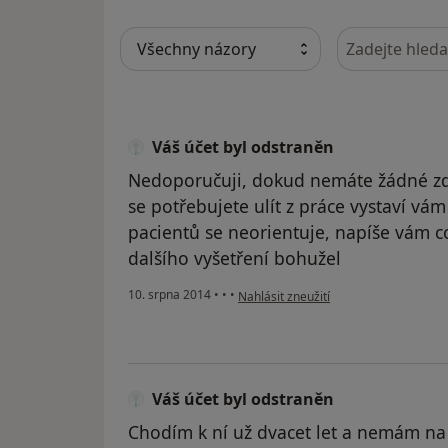
Hledejte v ná
Váš účet byl odstraněn
Nedoporučuji, dokud nemáte žádné zdr
se potřebujete ulít z práce vystaví vá
pacientů se neorientuje, napíše vám co
dalšího vyšetření bohužel
podle názoru uživatele Váš účet byl o
10. srpna 2014
•
•
•
Nahlásit zneužití
Váš účet byl odstraněn
Chodím k ní už dvacet let a nemám na 