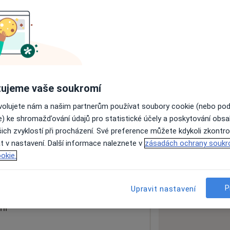
ách nejsou k dispozici
ádné informace o svých službách.
ujeme vaše soukromí
ovolujete nám a našim partnerům používat soubory cookie (nebo po
e) ke shromažďování údajů pro statistické účely a poskytování obs
ich zvyklostí při procházení. Své preference můžete kdykoli zkontro
t v nastavení. Další informace naleznete v
zásadách ochrany soukr
06
okie.
 mapu
 otevře v nové záložce
P
Upravit nastavení
ní