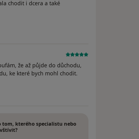
la chodit i dcera a také
yl odstraněn
oufám, že až půjde do důchodu,
u, ke které bych mohl chodit.
odstraněn
tom, kterého specialistu nebo
vštívit?