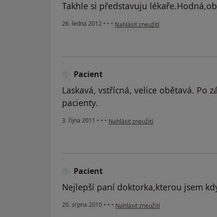
Takhle si představuju lékaře.Hodná,ob
podle názoru uživatele Váš účet byl o
26. ledna 2012
•
•
•
Nahlásit zneužití
Pacient
Laskavá, vstřícná, velice obětavá. Po 
pacienty.
podle názoru uživatele Pacient
3. října 2011
•
•
•
Nahlásit zneužití
Pacient
Nejlepší paní doktorka,kterou jsem kd
podle názoru uživatele Pacient
20. srpna 2010
•
•
•
Nahlásit zneužití