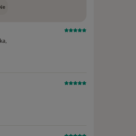
Ne
ka,
traněn
raněn