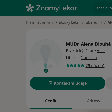
specializ
Hlavní Stránka
Praktický Lékař
Liberec
Al
Změna 
MUDr.
Alena Dlouhá
o sp
Praktický lékař
·
Více
Liberec
1 adresa
29 názorů
Kontaktní údaje
Ceník
Adresy