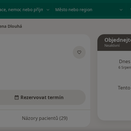
ace, nemoc nebo příjmení
Město nebo region
ena Dlouhá
města
Objednejt
Neaktivní
ecializacích
Dnes
6 Srpen
Tento 
Rezervovat termín
Názory pacientů (29)