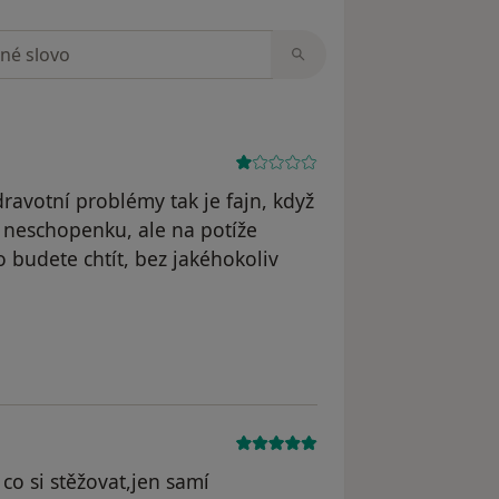
zorech
avotní problémy tak je fajn, když
m neschopenku, ale na potíže
 budete chtít, bez jakéhokoliv
dstraněn
co si stěžovat,jen samí