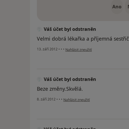
Ano
Váš účet byl odstraněn
Velmi dobrá lékařka a příjemná sestřič
podle názoru uživatele Váš účet byl ods
13. září 2012
•
•
•
Nahlásit zneužití
Váš účet byl odstraněn
Beze změny.Skvělá.
podle názoru uživatele Váš účet byl odst
8. září 2012
•
•
•
Nahlásit zneužití