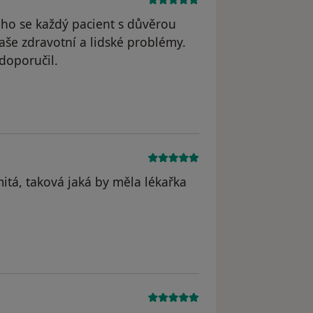
ého se každý pacient s důvěrou
še zdravotní a lidské problémy.
 doporučil.
raněn
itá, taková jaká by měla lékařka
dstraněn