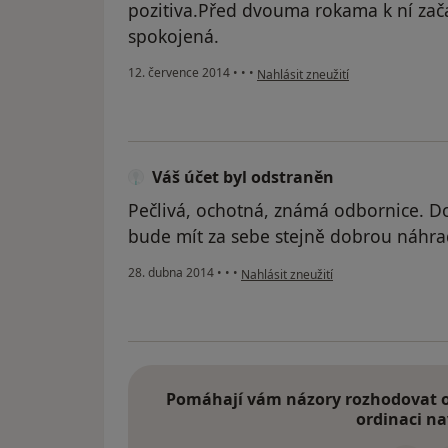
pozitiva.Před dvouma rokama k ní zača
spokojená.
podle názoru uživatele Váš účet b
12. července 2014
•
•
•
Nahlásit zneužití
Váš účet byl odstraněn
Pečlivá, ochotná, známá odbornice. D
bude mít za sebe stejně dobrou náhrad
podle názoru uživatele Váš účet byl 
28. dubna 2014
•
•
•
Nahlásit zneužití
Pomáhají vám názory rozhodovat o 
ordinaci na