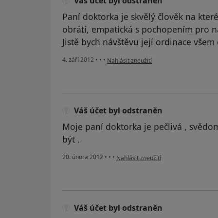
Váš účet byl odstraněn
Paní doktorka je skvělý člověk na kter
obrátí, empatická s pochopením pro na
Jistě bych návštěvu její ordinace všem
podle názoru uživatele Váš účet byl odst
4. září 2012
•
•
•
Nahlásit zneužití
Váš účet byl odstraněn
Moje paní doktorka je pečlivá , svědom
být .
podle názoru uživatele Váš účet byl o
20. února 2012
•
•
•
Nahlásit zneužití
Váš účet byl odstraněn