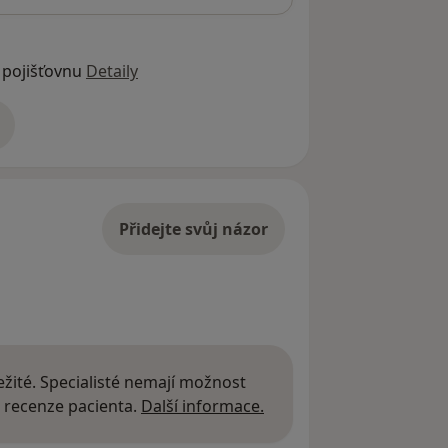
 pojišťovnu
Detaily
adrese
Přidejte svůj názor
žité. Specialisté nemají možnost
Další informace o názor
 recenze pacienta.
Další informace.