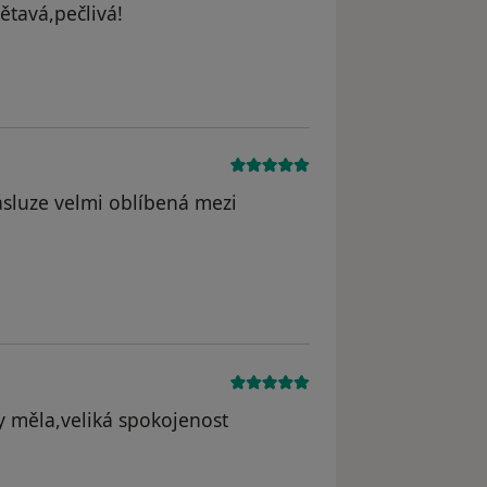
ětavá,pečlivá!
dstraněn
zásluze velmi oblíbená mezi
y měla,veliká spokojenost