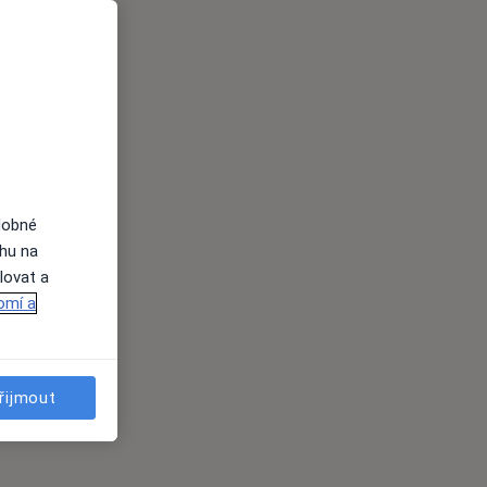
dobné
ahu na
lovat a
omí a
řijmout