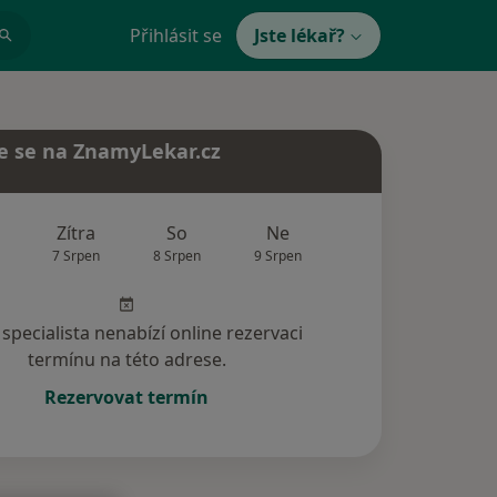
Přihlásit se
Jste lékař?
e se na ZnamyLekar.cz
Zítra
So
Ne
Po
Út
7 Srpen
8 Srpen
9 Srpen
10 Srpen
11 Srp
specialista nenabízí online rezervaci
termínu na této adrese.
Rezervovat termín