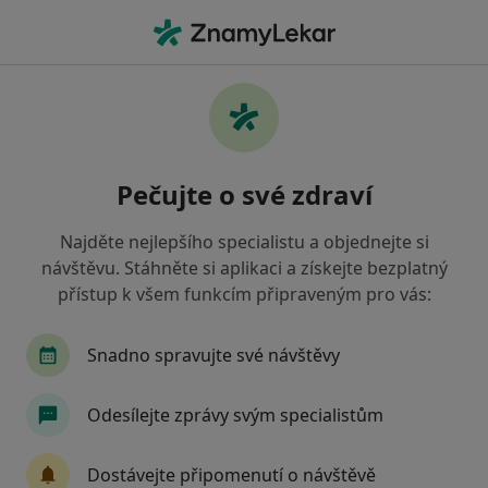
Hla
Praktický Lékař • Přerov, olomoucký
Filtry
• 1
Mapa
Doporučení praktičtí lékaři s Oborová
Pečujte o své zdraví
zdravotní pojišťovna Přerov
Jak řadíme výsledky vyhledávání?
Najděte nejlepšího specialistu a objednejte si
návštěvu. Stáhněte si aplikaci a získejte bezplatný
přístup k všem funkcím připraveným pro vás:
Snadno spravujte své návštěvy
Odesílejte zprávy svým specialistům
MUDr. Miloslava Homolková
Dostávejte připomenutí o návštěvě
Praktický lékař