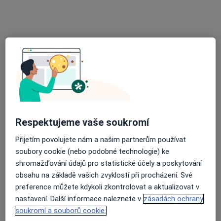
62 názorů
Fischerova 9, Olomouc
•
Mapa
Najdete nás - příjezd ze Slavonínské ulice na velké parkoviště, autobus MHD č. 16, zastávka Slavonínská
Tento specialista nenabízí online rezervaci termínu na této adrese.
Rezervovat termín
Respektujeme vaše soukromí
Přijetím povolujete nám a našim partnerům používat
soubory cookie (nebo podobné technologie) ke
shromažďování údajů pro statistické účely a poskytování
obsahu na základě vašich zvyklostí při procházení. Své
MUDr. Martin Mikláš
preference můžete kdykoli zkontrolovat a aktualizovat v
nastavení. Další informace naleznete v
zásadách ochrany
Praktický lékař
soukromí a souborů cookie.
2 názory