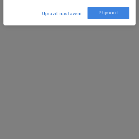
t.č. , e-mail: mudr.mm@seznam.cz, Olomouc
•
Mapa
Přijmout
Rokycanova 805/1E, Olomouc 77200
Upravit nastavení
Tento specialista nenabízí online rezervaci termínu na této adrese.
Rezervovat termín
MUDr. Alena Doležalová
Praktický lékař
14 názorů
Jiráskova 11, Olomouc
•
Mapa