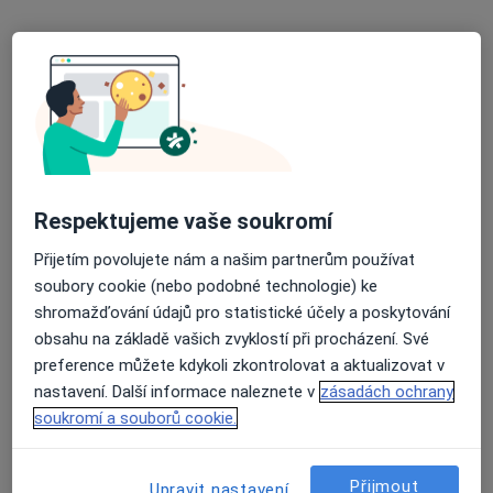
Náměstí 13, Dřevohostice
•
Mapa
Praktický lékař pro děti a dorost
Tento specialista nenabízí online rezervaci termínu na této adrese.
Rezervovat termín
Respektujeme vaše soukromí
Přijetím povolujete nám a našim partnerům používat
soubory cookie (nebo podobné technologie) ke
shromažďování údajů pro statistické účely a poskytování
obsahu na základě vašich zvyklostí při procházení. Své
preference můžete kdykoli zkontrolovat a aktualizovat v
nastavení. Další informace naleznete v
zásadách ochrany
MUDr. Alena Poučová
soukromí a souborů cookie.
Pediatr
31 názorů
Přijmout
Upravit nastavení