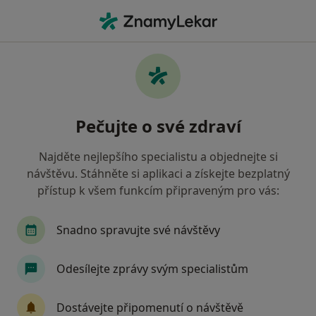
Hla
Pediatr • Přerov, olomoucký
Filtry
• 1
Mapa
Doporučení pediatři s Oborová zdravotní
Pečujte o své zdraví
pojišťovna Přerov
Jak řadíme výsledky vyhledávání?
Najděte nejlepšího specialistu a objednejte si
návštěvu. Stáhněte si aplikaci a získejte bezplatný
přístup k všem funkcím připraveným pro vás:
Snadno spravujte své návštěvy
Odesílejte zprávy svým specialistům
MUDr. Tomáš Šindler
Dostávejte připomenutí o návštěvě
Pediatr