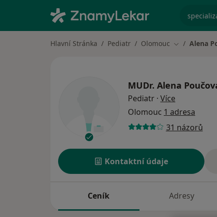
specializ
Hlavní Stránka
Pediatr
Olomouc
Alena P
Změna města
MUDr.
Alena Poučov
o specializ
Pediatr
·
Více
Olomouc
1 adresa
31 názorů
Kontaktní údaje
Ceník
Adresy