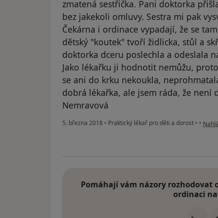
zmatená sestřička. Pani doktorka přišl
bez jakekoli omluvy. Sestra mi pak vysve
Čekárna i ordinace vypadají, že se tam z
dětský "koutek" tvoří židlicka, stůl a s
doktorka dceru poslechla a odeslala na
Jako lékařku ji hodnotit nemůžu, proto
se ani do krku nekoukla, neprohmatala
dobrá lékařka, ale jsem ráda, že není
Nemravová
podle
5. března 2018
•
Praktický lékař pro děti a dorost
•
•
Nahlá
Pomáhají vám názory rozhodovat o 
ordinaci na