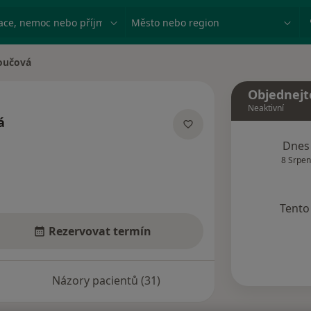
ace, nemoc nebo příjmení
Město nebo region
oučová
Objednejt
Neaktivní
á
acích
Dnes
8 Srpen
Tento 
Rezervovat termín
Názory pacientů (31)