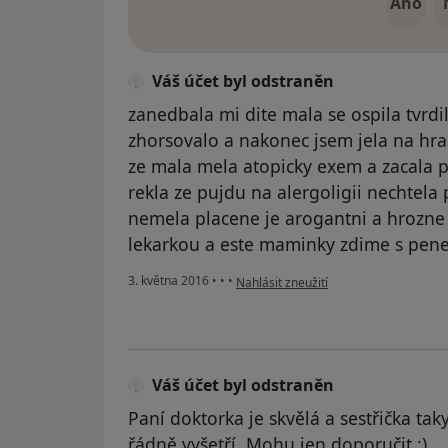
Ano
Váš účet byl odstraněn
zanedbala mi dite mala se ospila tvrdila
zhorsovalo a nakonec jsem jela na hr
ze mala mela atopicky exem a zacala p
rekla ze pujdu na alergoligii nechtela
nemela placene je arogantni a hrozne
lekarkou a este maminky zdime s pen
podle názoru uživatele Váš účet byl o
3. května 2016
•
•
•
Nahlásit zneužití
Váš účet byl odstraněn
Paní doktorka je skvělá a sestřička ta
řádně vyšetří. Mohu jen doporučit :)