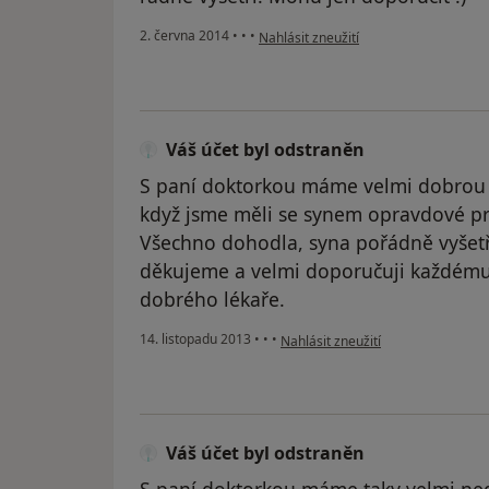
podle názoru uživatele Váš účet byl o
2. června 2014
•
•
•
Nahlásit zneužití
Váš účet byl odstraněn
S paní doktorkou máme velmi dobrou z
když jsme měli se synem opravdové pro
Všechno dohodla, syna pořádně vyšetř
děkujeme a velmi doporučuji každému,
dobrého lékaře.
podle názoru uživatele Váš účet b
14. listopadu 2013
•
•
•
Nahlásit zneužití
Váš účet byl odstraněn