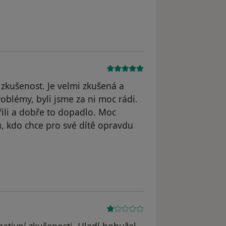
dstraněn
kušenost. Je velmi zkušená a
blémy, byli jsme za ni moc rádi.
ili a dobře to dopadlo. Moc
 kdo chce pro své dítě opravdu
yl odstraněn