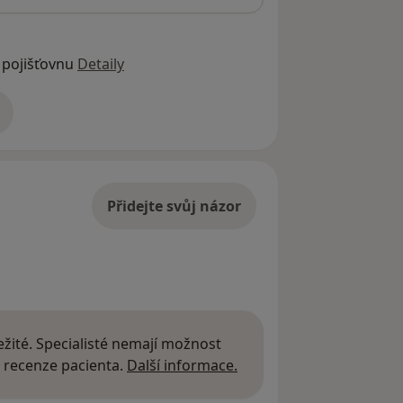
 pojišťovnu
Detaily
adrese
Přidejte svůj názor
žité. Specialisté nemají možnost
Další informace o názor
 recenze pacienta.
Další informace.