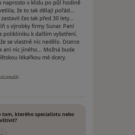
a naprosto v klidu po půl hodině
tlila, že to tak dělají pořád...
astavil čas tak před 30 lety...
kříň s výrobky firmy Sunar. Paní
 polikliniku k dalším vyšetření.
že se vlastně nic nedělo. Dcerce
 ani nic jiného... Možná bude
 dětskou lékařkou mé dcery.
 názoru uživatele Váš účet byl odstraněn
sit zneužití
tom, kterého specialistu nebo
vštívit?