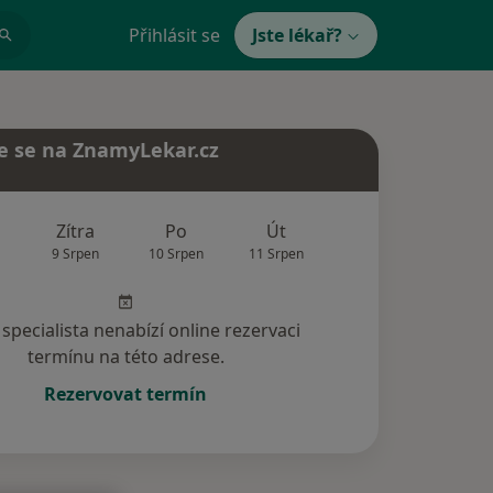
Přihlásit se
Jste lékař?
e se na ZnamyLekar.cz
Zítra
Po
Út
St
Čt
9 Srpen
10 Srpen
11 Srpen
12 Srpen
13 Srp
specialista nenabízí online rezervaci
termínu na této adrese.
Rezervovat termín