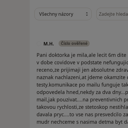
Hledejte v ná
M.H.
Číslo ověřené
M
Pani doktorka je mila,ale lecit 6m dit
v dobe covidove v podstate nefungujic
receno,ze prijimaji jen absolutne zdra
naznak nachlazeni,at jdeme okamzite
testy.komunikace po mailu funguje ta
odpovedela hned,nekdy za dva dny...po
mail,jak pouzivat....na preventivnich p
takovou rychlosti,ze stetoskop nestihl
davala pryc....to vse nas presvedcilo z
mudr nechceme s nasima detma byt dal