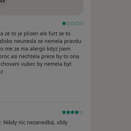
Ne
 ze to je plisen ale furt se to
adisko neunesla ze nemela pravdu
o me ze ma alergii kdyz jsem
 proc asi nechtela prece by to ona
 chovani vubec by nemela byt
ez
dstraněn
ky. Nikdy nic nezanedbá, vždy