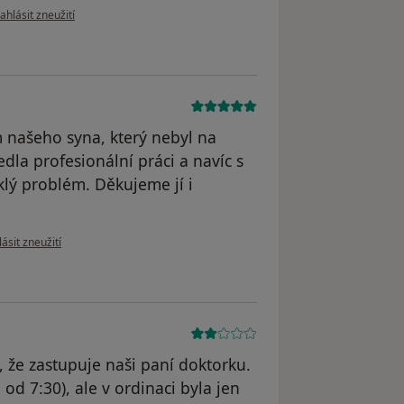
odle názoru uživatele M.H.
ahlásit zneužití
 našeho syna, který nebyl na
dla profesionální práci a navíc s
lý problém. Děkujeme jí i
e názoru uživatele Váš účet byl odstraněn
ásit zneužití
, že zastupuje naši paní doktorku.
 od 7:30), ale v ordinaci byla jen