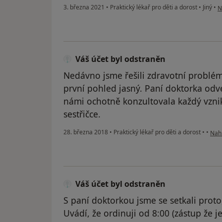
p
3. března 2021
•
Praktický lékař pro děti a dorost
•
Jiný
•
N
Váš účet byl odstraněn
Nedávno jsme řešili zdravotní problém
první pohled jasný. Paní doktorka odve
námi ochotně konzultovala každý vznik
sestřičce.
podl
28. března 2018
•
Praktický lékař pro děti a dorost
•
•
Nahl
Váš účet byl odstraněn
S paní doktorkou jsme se setkali proto
Uvádí, že ordinuji od 8:00 (zástup že je