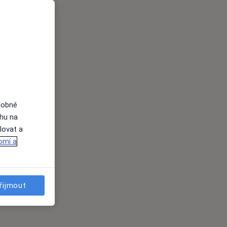
dobné
ahu na
lovat a
omí a
řijmout