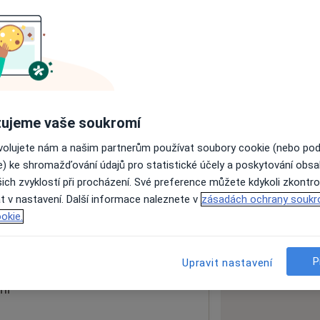
ách nejsou k dispozici
ádné informace o svých službách.
ujeme vaše soukromí
ovolujete nám a našim partnerům používat soubory cookie (nebo po
e) ke shromažďování údajů pro statistické účely a poskytování obs
ich zvyklostí při procházení. Své preference můžete kdykoli zkontro
t v nastavení. Další informace naleznete v
zásadách ochrany soukr
okie.
 mapu
 otevře v nové záložce
P
Upravit nastavení
ní