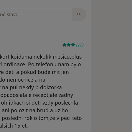
zorech
e kortikoidama nekolik mesicu,plus
i ordinace. Po telefonu nam bylo
ve deti a pokud bude mit jen
 do nemocnice a na
k na pul.nekdy p.doktorka
pr.poslala e recept,ale zadny
rohlidkach si deti vzdy poslechla
a ani polozit na hrud a uz ho
a posledni rok o tom,ze v peci teto
sich 15let.