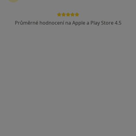
Průměrné hodnocení na Apple a Play Store 4.5
MUDr. Michal Pukovec
·
Více
Pediatr
17 názorů
Adresa 1
Adresa 2
Msgr. Šrámka 11, Nový Jičín
•
Mapa
Praktický lékař pro děti a dorost
Očkování
2 000 Kč
Tento specialista nenabízí online rezervaci termínu na této adrese.
Rezervovat termín