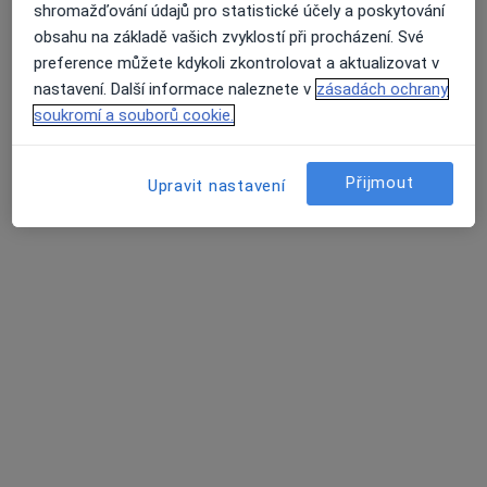
shromažďování údajů pro statistické účely a poskytování
obsahu na základě vašich zvyklostí při procházení. Své
preference můžete kdykoli zkontrolovat a aktualizovat v
nastavení. Další informace naleznete v
zásadách ochrany
soukromí a souborů cookie.
Přijmout
Upravit nastavení
MUDr. Martina Matulová
·
Více
Pediatr
12 názorů
Tento specialista nenabízí online rezervaci termínu na této adrese.
Rezervovat termín