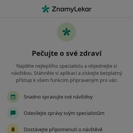
Hla
Pediatr • Fulnek, moravskoslezský
Filtry
Mapa
Pediatr Fulnek
Pečujte o své zdraví
Jak řadíme výsledky vyhledávání?
Najděte nejlepšího specialistu a objednejte si
návštěvu. Stáhněte si aplikaci a získejte bezplatný
Jakou pojišťovnu máte?
přístup k všem funkcím připraveným pro vás:
Oborová zdravotní pojišťovna
Vojenská zdravo
Snadno spravujte své návštěvy
Odesílejte zprávy svým specialistům
Dostávejte připomenutí o návštěvě