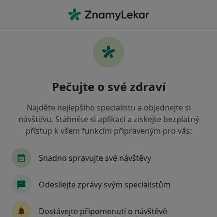
Hla
Pediatr • Ostrava, moravskoslezský
Filtry
Mapa
Pediatr Ostrava
Pečujte o své zdraví
Jak řadíme výsledky vyhledávání?
Najděte nejlepšího specialistu a objednejte si
návštěvu. Stáhněte si aplikaci a získejte bezplatný
Jakou pojišťovnu máte?
přístup k všem funkcím připraveným pro vás:
Všeobecná zdravotní pojišťovna
Snadno spravujte své návštěvy
Zdravotní pojišťovna ministerstva vnitra ČR
Odesílejte zprávy svým specialistům
Oborová zdravotní pojišťovna
Dostávejte připomenutí o návštěvě