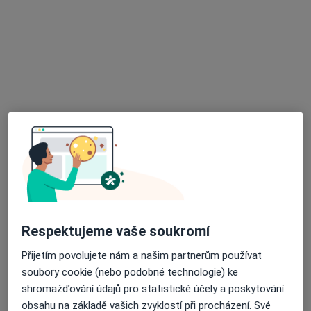
Praktický lékař pro děti a dorost
Tento specialista nenabízí online rezervaci termínu na této adrese.
Rezervovat termín
MUDr. Monika Lázničková
Respektujeme vaše soukromí
·
Více
Pediatr, Praktický lékař
15 názorů
Přijetím povolujete nám a našim partnerům používat
soubory cookie (nebo podobné technologie) ke
EUC klinika Opavská 39, Ostrava
•
Mapa
shromažďování údajů pro statistické účely a poskytování
Dětská praxe s.r.o.
obsahu na základě vašich zvyklostí při procházení. Své