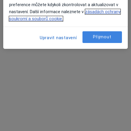
Tento specialista nenabízí online rezervaci termínu na této adrese.
preference můžete kdykoli zkontrolovat a aktualizovat v
nastavení. Další informace naleznete v
zásadách ochrany
Rezervovat termín
soukromí a souborů cookie.
K dispozici jsou online konzultace
Přijmout
Upravit nastavení
Specialisté ve vaší oblasti nenabízí osobní návštěvy.
Zkuste místo toho online konzultace.
MUDr. Martina Matulová
·
Více
Pediatr
12 názorů