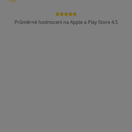
Vojenská zdravotní pojišťovna ČR
Revírní bratrská pokladna, zdravotní pojišťovna
Průměrné hodnocení na Apple a Play Store 4.5
Zobrazit více
MUDr. Michal Pukovec
·
Více
Pediatr
17 názorů
Kunín 56, Nový Jičín
•
Mapa